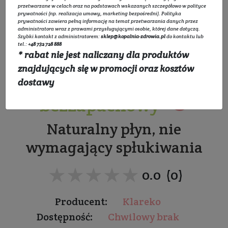
przetwarzane w celach oraz na podstawach wskazanych szczegółowo w
polityce
prywatności
(np. realizacja umowy, marketing bezpośredni).
Polityka
prywatności
zawiera pełną informację na temat przetwarzania danych przez
administratora wraz z prawami przysługującymi osobie, której dane dotyczą.
Szybki kontakt z administratorem:
sklep@kopalnia-zdrowia.pl
do kontaktu lub
tel.:
+48 732 728 888
* rabat nie jest naliczany dla produktów
Spray do lodówek i
znajdujących się w promocji oraz kosztów
mikrofalówek -
dostawy
bezzapachowy
Naturalny płyn, nie
wymagający spłukiwania
★★★★★
★★★★★
0.0 (0)
Producent:
Klareko
Dostępność:
Chwilowy brak