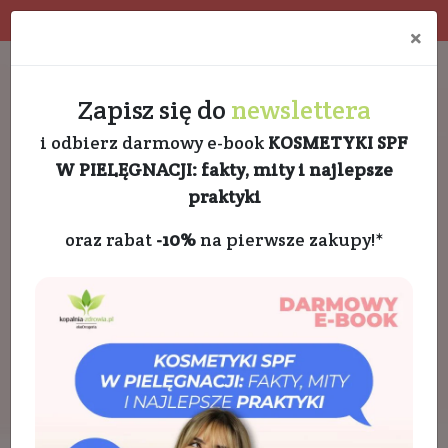
Program rabatowy
Eko pakowanie
×
Darmowa dostawa od 189 PLN
+48 732 728 888
Zapisz się do
newslettera
i odbierz darmowy e-book
KOSMETYKI SPF
W PIELĘGNACJI: fakty, mity i najlepsze
praktyki
oraz rabat
-10%
na pierwsze zakupy!*