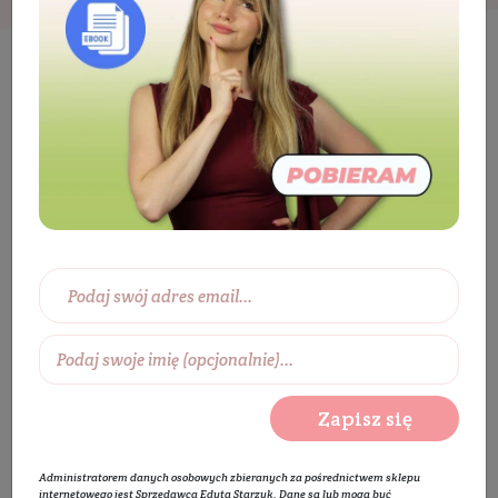
Eko dom
Ekologiczne środki czystości
Sprzątanie
Płyn uniwersalny
Spray do
lodówek i mikrofalówek - bezzapachowy
Zapisz się
Administratorem danych osobowych zbieranych za pośrednictwem sklepu
internetowego jest Sprzedawca Edyta Starzyk. Dane są lub mogą być