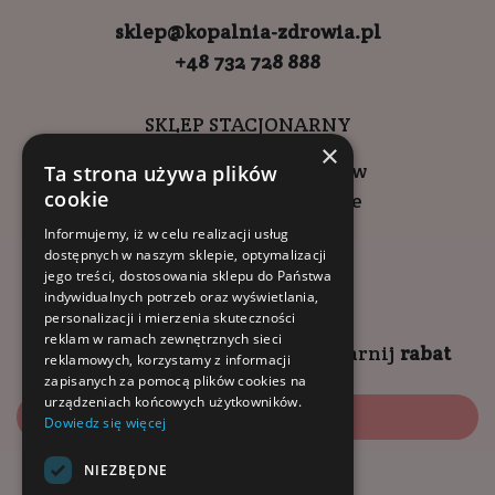
sklep@kopalnia-zdrowia.pl
+48 732 728 888
SKLEP STACJONARNY
×
ul. Wadowicka 6, Kraków
Ta strona używa plików
cookie
Kompleks Buma Square
godziny otwarcia:
Informujemy, iż w celu realizacji usług
dostępnych w naszym sklepie, optymalizacji
9:00 - 18:00 (pon-pt)
jego treści, dostosowania sklepu do Państwa
10:00 - 14:00 (sob)
indywidualnych potrzeb oraz wyświetlania,
personalizacji i mierzenia skuteczności
reklam w ramach zewnętrznych sieci
Zapisz się na
NEWSLETTER
i
zgarnij
rabat
reklamowych, korzystamy z informacji
zapisanych za pomocą plików cookies na
urządzeniach końcowych użytkowników.
Zapisz się
Dowiedz się więcej
NIEZBĘDNE
Dołącz do nas: