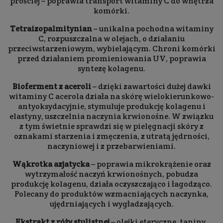
prościej – poprawia transport witaminy C do wnętrza
komórki.
Tetraizopalmitynian
– unikalna pochodna witaminy
C, rozpuszczalna w olejach, o działaniu
przeciwstarzeniowym, wybielającym. Chroni komórki
przed działaniem promieniowania UV, poprawia
syntezę kolagenu.
Bioferment z aceroli
– dzięki zawartości dużej dawki
witaminy C acerola działa na skórę wielokierunkowo-
antyoksydacyjnie, stymuluje produkcję kolagenu i
elastyny, uszczelnia naczynia krwionośne. W związku
z tym świetnie sprawdzi się w pielęgnacji skóry z
oznakami starzenia i zmęczenia, z utratą jędrności,
naczyniowej i z przebarwieniami.
Wąkrotka azjatycka
– poprawia mikrokrążenie oraz
wytrzymałość naczyń krwionośnych, pobudza
produkcję kolagenu, działa oczyszczająco i łagodząco.
Polecany do produktów wzmacniających naczynka,
ujędrniających i wygładzających.
Ekstrakt z róży stulistnej
– olejki eteryczne, taniny,