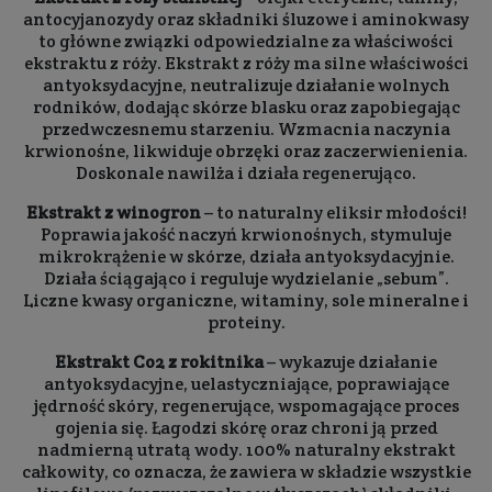
antocyjanozydy oraz składniki śluzowe i aminokwasy
to główne związki odpowiedzialne za właściwości
ekstraktu z róży. Ekstrakt z róży ma silne właściwości
antyoksydacyjne, neutralizuje działanie wolnych
rodników, dodając skórze blasku oraz zapobiegając
przedwczesnemu starzeniu. Wzmacnia naczynia
krwionośne, likwiduje obrzęki oraz zaczerwienienia.
Doskonale nawilża i działa regenerująco.
Ekstrakt z winogron
– to naturalny eliksir młodości!
Poprawia jakość naczyń krwionośnych, stymuluje
mikrokrążenie w skórze, działa antyoksydacyjnie.
Działa ściągająco i reguluje wydzielanie „sebum”.
Liczne kwasy organiczne, witaminy, sole mineralne i
proteiny.
Ekstrakt Co2 z rokitnika
– wykazuje działanie
antyoksydacyjne, uelastyczniające, poprawiające
jędrność skóry, regenerujące, wspomagające proces
gojenia się. Łagodzi skórę oraz chroni ją przed
nadmierną utratą wody. 100% naturalny ekstrakt
całkowity, co oznacza, że zawiera w składzie wszystkie