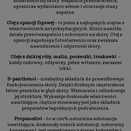
złuszczanie się skóry. Rozjaśnia przebarwienia,
ogranicza wydzielanie sebum i eliminuje stany
zapalne.
Olej z opuncji figowej
– to jeden z najlepszych olejów o
właściwościach antyoksydacyjnych. Silnie nawilża,
działa przeciwzapalnie i ochronnie na skórę. Olej z
opuncji zapobiega fotostarzeniu oraz zwiększa
nawodnienie i odporność skóry.
Oleje z dzikiej róży, malin, porzeczki, truskawki
–
każdy cudowny, odżywczy, pełen witamin, zarazem
lekki.
D-panthenol
– niezbędny składnik do prawidłowego
funkcjonowania skóry. Dzięki drobnym cząsteczkom
łatwo przenika w głąb skóry. Wzmacnia i odbudowuje
jej strukturę. Wykazuje doskonałe właściwości
nawilżające, chętnie stosowany jest jako składnik
preparatów łagodzących podrażnienia.
Propanediol
– to w 100% naturalna substancja
nawilżająca, doskonały nośnik substancji, naturalny
konserwant. jest pozyskiwany z ziaren kukurydzy i