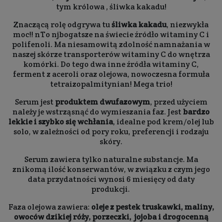
tym królowa , śliwka kakadu!
Znaczącą rolę odgrywa tu
śliwka kakadu
, niezwykła
moc!! nTo njbogatsze na świecie źródło witaminy C i
polifenoli. Ma niesamowitą zdolność namnażania w
naszej skórze transporterów witaminy C do wnętrza
komórki. Do tego dwa inne źródła witaminy C,
ferment z aceroli oraz olejowa, nowoczesna formuła
tetraizopalmitynian! Mega trio!
Serum jest
produktem dwufazowym
, przed użyciem
należy je wstrząsnąć do wymieszania faz. Jest
bardzo
lekkie i szybko się wchłania
, idealne pod krem/olej lub
solo, w zależności od pory roku, preferencji i rodzaju
skóry.
Serum zawiera tylko naturalne substancje. Ma
znikomą ilość konserwantów, w związku z czym jego
data przydatności wynosi 6 miesięcy od daty
produkcji.
Faza olejowa zawiera:
oleje z pestek truskawki, maliny,
owoców dzikiej róży, porzeczki, jojoba i drogocenną