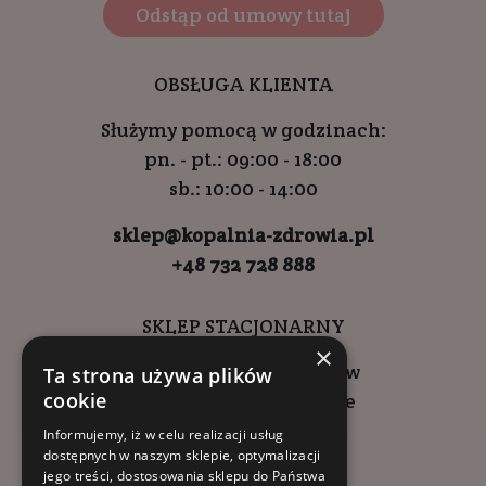
Odstąp od umowy tutaj
OBSŁUGA KLIENTA
Służymy pomocą w godzinach:
pn. - pt.: 09:00 - 18:00
sb.: 10:00 - 14:00
sklep@kopalnia-zdrowia.pl
+48 732 728 888
SKLEP STACJONARNY
×
ul. Wadowicka 6, Kraków
Ta strona używa plików
cookie
Kompleks Buma Square
godziny otwarcia:
Informujemy, iż w celu realizacji usług
dostępnych w naszym sklepie, optymalizacji
9:00 - 18:00 (pon-pt)
jego treści, dostosowania sklepu do Państwa