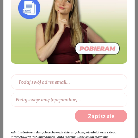
Kosmetyki
Twarz
Pielęgnacja twarzy
Serum do twarzy
Serum do cery dojrzałej
Serum Beauty Coctail - Botanical Antiox Serum
BESTSELLER
Zapisz się
Administratorem danych osobowych zbieranych za pośrednictwem sklepu
internetowego jest Sprzedawca Edyta Starzyk. Dane są lub mogą być