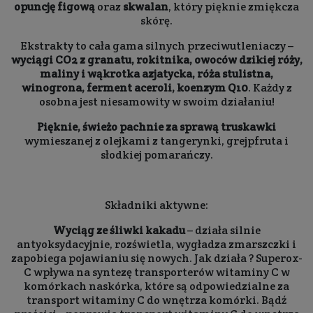
opuncję figową
oraz
skwalan
, który pięknie zmiękcza
skórę.
Ekstrakty to cała gama silnych przeciwutleniaczy –
wyciągi CO2 z granatu, rokitnika, owoców dzikiej róży,
maliny i wąkrotka azjatycka, róża stulistna,
winogrona, ferment aceroli, koenzym Q10
. Każdy z
osobna jest niesamowity w swoim działaniu!
Pięknie, świeżo pachnie za sprawą truskawki
wymieszanej z olejkami z tangerynki, grejpfruta i
słodkiej pomarańczy.
Składniki aktywne:
Wyciąg ze śliwki kakadu
– działa silnie
antyoksydacyjnie, rozświetla, wygładza zmarszczki i
zapobiega pojawianiu się nowych. Jak działa ? Superox-
C wpływa na syntezę transporterów witaminy C w
komórkach naskórka, które są odpowiedzialne za
transport witaminy C do wnętrza komórki. Bądź