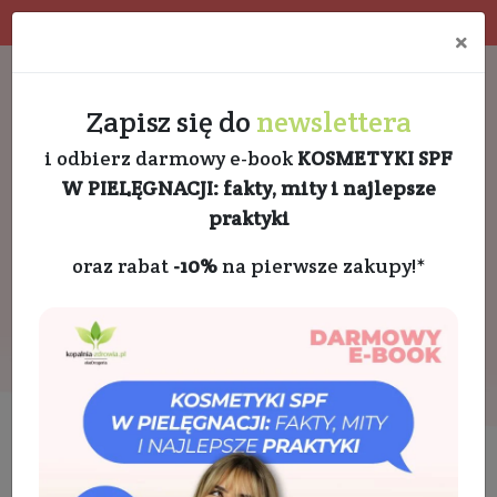
Program rabatowy
Eko pakowanie
×
Darmowa dostawa od 189 PLN
+48 732 728 888
Zapisz się do
newslettera
i odbierz darmowy e-book
KOSMETYKI SPF
W PIELĘGNACJI: fakty, mity i najlepsze
praktyki
oraz rabat
-10%
na pierwsze zakupy!*