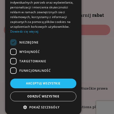
10:00 - 14:00 (sob)
indywidualnych potrzeb oraz wyświetlania,
personalizacji i mierzenia skuteczności
reklam w ramach zewnętrznych sieci
Zapisz się na
NEWSLETTER
i
zgarnij
rabat
reklamowych, korzystamy z informacji
zapisanych za pomocą plików cookies na
urządzeniach końcowych użytkowników.
Zapisz się
Dowiedz się więcej
NIEZBĘDNE
Dołącz do nas:
WYDAJNOŚĆ
TARGETOWANIE
FUNKCJONALNOŚĆ
AKCEPTUJ WSZYSTKIE
Copyright © 2026. Kopalnia-Zdrowia.pl - Wszelkie prawa
zastrzeżone.
ODRZUĆ WSZYSTKIE
Projekt i wykonanie
POKAŻ SZCZEGÓŁY