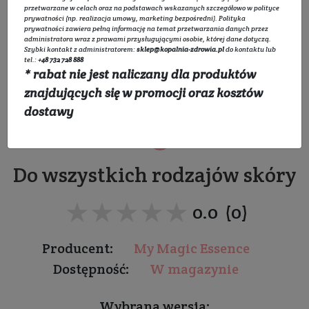
przetwarzane w celach oraz na podstawach wskazanych szczegółowo w
polityce
prywatności
(np. realizacja umowy, marketing bezpośredni).
Polityka
prywatności
zawiera pełną informację na temat przetwarzania danych przez
administratora wraz z prawami przysługującymi osobie, której dane dotyczą.
Szybki kontakt z administratorem:
sklep@kopalnia-zdrowia.pl
do kontaktu lub
tel.:
+48 732 728 888
* rabat nie jest naliczany dla produktów
Serum Beauty Coctail -
znajdujących się w promocji oraz kosztów
Botanical Antiox Serum
dostawy
Do wszystkich rodzajów skóry
★★★★★
★★★★★
0.0 (0)
Producent:
My Magic Essence
Dostępność:
W magazynie
Wybrana wersja: