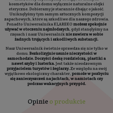
kosmetyków dla domu wyłącznie naturalne olejki
eteryczne. Dobieramy je starannie dbając o jakość.
Uniknęłyśmy tym samym sztucznych kompozycji
zapachowych, które są szkodliwe dla naszego zdrowia.
Ponadto Uniwersalnika KLAREKO
możesz spokojnie
używać w otoczeniu najmłodszych
, gdyż stanęłyśmy na
rzęsach i nasz Uniwersalnik
nie zawiera w sobie
żadnych trujących i szkodliwych substancji.
Nasz Uniwersalnik świetnie sprawdza się nie tylko w
domu.
Bezkolizyjnie usunie nieczystości w
samochodzie. Doczyści deskę rozdzielczą, plastiki a
nawet szyby i lusterka.
Jest także nieodzownym
przyjacielem turystów i żeglarzy.
Ze względu na swój
wyjątkowo ekologiczny charakter,
pomoże w pozbyciu
się zanieczyszczeń na jachtach, w namiotach czy
podczas wakacyjnych przygód.
Opinie
o produkcie