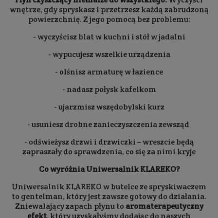
wnętrze, gdy spryskasz i przetrzesz każdą zabrudzoną
powierzchnię. Z jego pomocą bez problemu:
- wyczyścisz blat w kuchni i stół w jadalni
- wypucujesz wszelkie urządzenia
- olśnisz armaturę w łazience
- nadasz połysk kafelkom
- ujarzmisz wszędobylski kurz
- usuniesz drobne zanieczyszczenia zewsząd
- odświeżysz drzwi i drzwiczki – wreszcie będą
zapraszały do sprawdzenia, co się za nimi kryje
Co wyróżnia Uniwersalnik KLAREKO?
Uniwersalnik KLAREKO w butelce ze spryskiwaczem
to gentelman, który jest zawsze gotowy do działania.
Zniewalający zapach płynu to
aromaterapeutyczny
efekt
, który uzyskałyśmy dodając do naszych