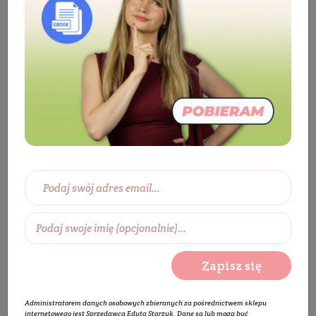
Eko dom
Ekologiczne środki czystości
Sprzątanie
Płyn uniwersalny
Uniwersalnik –
Różowy Grejpfrut, Mięta – Odświeżający
Zapisz się
Administratorem danych osobowych zbieranych za pośrednictwem sklepu
internetowego jest Sprzedawca Edyta Starzyk. Dane są lub mogą być