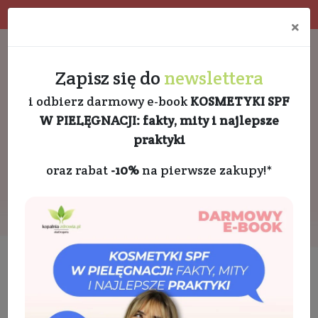
4.9 w Google opinie
Doradztwo kosmetologa
×
Darmowa dostawa od 189 PLN
+48 732 728 888
Zapisz się do
newslettera
i odbierz darmowy e-book
KOSMETYKI SPF
W PIELĘGNACJI: fakty, mity i najlepsze
praktyki
oraz rabat
-10%
na pierwsze zakupy!*