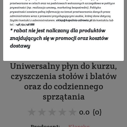
przetwarzane w celach oraz na podstawach wskazanych szczegółowo w
polityce
prywatności
(np. realizacja umowy, marketing bezpośredni).
Polityka
prywatności
zawiera pełną informację na temat przetwarzania danych przez
administratora wraz z prawami przysługującymi osobie, której dane dotyczą.
Szybki kontakt z administratorem:
sklep@kopalnia-zdrowia.pl
do kontaktu lub
Uniwersalnik – Różowy
tel.:
+48 732 728 888
* rabat nie jest naliczany dla produktów
Grejpfrut, Mięta –
znajdujących się w promocji oraz kosztów
dostawy
Odświeżający
Uniwersalny płyn do kurzu,
czyszczenia stołów i blatów
oraz do codziennego
sprzątania
★★★★★
★★★★★
0.0 (0)
Producent:
Klareko