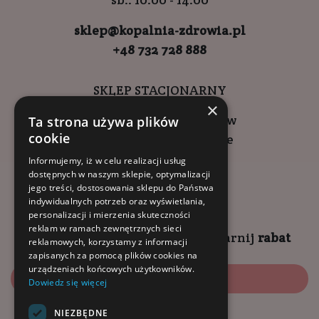
sklep@kopalnia-zdrowia.pl
+48 732 728 888
SKLEP STACJONARNY
×
ul. Wadowicka 6, Kraków
Ta strona używa plików
cookie
Kompleks Buma Square
godziny otwarcia:
Informujemy, iż w celu realizacji usług
dostępnych w naszym sklepie, optymalizacji
9:00 - 18:00 (pon-pt)
jego treści, dostosowania sklepu do Państwa
10:00 - 14:00 (sob)
indywidualnych potrzeb oraz wyświetlania,
personalizacji i mierzenia skuteczności
reklam w ramach zewnętrznych sieci
Zapisz się na
NEWSLETTER
i
zgarnij
rabat
reklamowych, korzystamy z informacji
zapisanych za pomocą plików cookies na
urządzeniach końcowych użytkowników.
Zapisz się
Dowiedz się więcej
NIEZBĘDNE