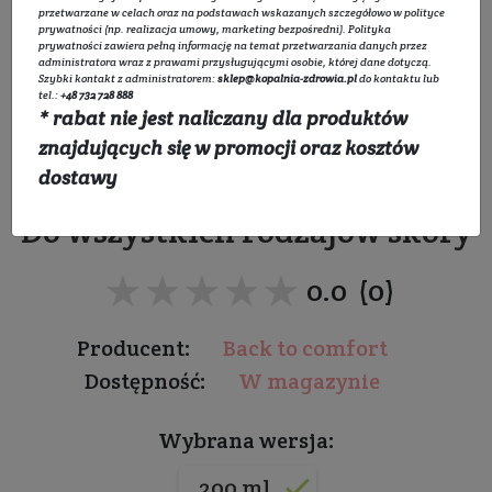
przetwarzane w celach oraz na podstawach wskazanych szczegółowo w
polityce
prywatności
(np. realizacja umowy, marketing bezpośredni).
Polityka
prywatności
zawiera pełną informację na temat przetwarzania danych przez
administratora wraz z prawami przysługującymi osobie, której dane dotyczą.
Szybki kontakt z administratorem:
sklep@kopalnia-zdrowia.pl
do kontaktu lub
tel.:
+48 732 728 888
* rabat nie jest naliczany dla produktów
Żel do mycia twarzy i
znajdujących się w promocji oraz kosztów
ciała FRESH-Y
dostawy
Do wszystkich rodzajów skóry
★★★★★
★★★★★
0.0 (0)
Producent:
Back to comfort
Dostępność:
W magazynie
Wybrana wersja:
200 ml