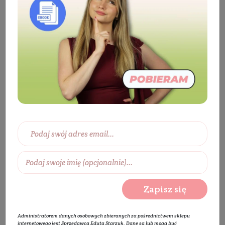
Kosmetyki
Twarz
Oczyszczanie i
demakijaż
Żel do mycia twarzy
Żel do cery
tłustej
Żel do mycia twarzy i ciała FRESH-Y
Zapisz się
Administratorem danych osobowych zbieranych za pośrednictwem sklepu
internetowego jest Sprzedawca Edyta Starzyk. Dane są lub mogą być