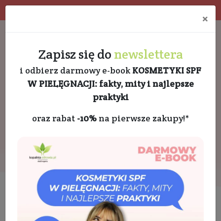
Program rabatowy
Eko pakowanie
×
Darmowa dostawa od 189 PLN
+48 732 728 888
Zapisz się do
newslettera
i odbierz darmowy e-book
KOSMETYKI SPF
W PIELĘGNACJI: fakty, mity i najlepsze
praktyki
oraz rabat
-10%
na pierwsze zakupy!*