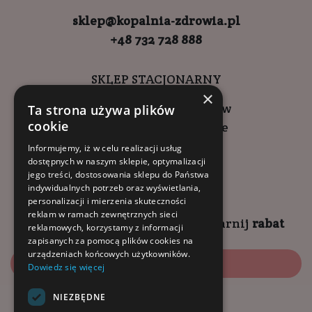
sklep@kopalnia-zdrowia.pl
+48 732 728 888
SKLEP STACJONARNY
×
ul. Wadowicka 6, Kraków
Ta strona używa plików
cookie
Kompleks Buma Square
godziny otwarcia:
Informujemy, iż w celu realizacji usług
dostępnych w naszym sklepie, optymalizacji
9:00 - 18:00 (pon-pt)
jego treści, dostosowania sklepu do Państwa
10:00 - 14:00 (sob)
indywidualnych potrzeb oraz wyświetlania,
personalizacji i mierzenia skuteczności
reklam w ramach zewnętrznych sieci
Zapisz się na
NEWSLETTER
i
zgarnij
rabat
reklamowych, korzystamy z informacji
zapisanych za pomocą plików cookies na
urządzeniach końcowych użytkowników.
Zapisz się
Dowiedz się więcej
NIEZBĘDNE
Dołącz do nas: