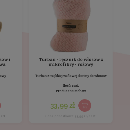
iemiły zapach z ust i ma działanie odświeżające.
zasadową w jamie ustnej.
enie ran.
zeciwzapalne i zmniejsza obrzęki.
odświeżająco.
zcze oceniony.
ci kupowali również
Ostatnio przeglądane