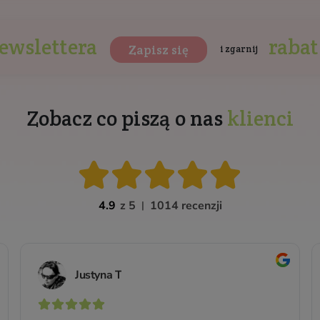
Trójaktywny kwas
hialuronowy - żel 3%
Do wszystkich rodzajów skóry