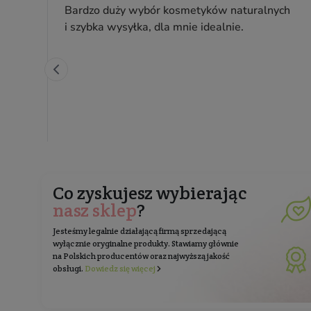
Pojemność: 100 ml
Producent:
Mohani
42,99 zł
Cena jednostkowa: 42,99 zł / 100 ml
Zapisz 