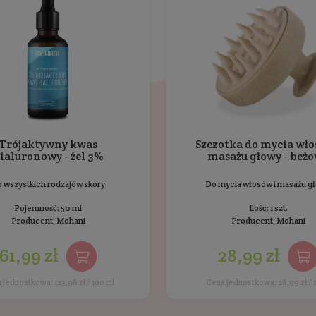
i korzystnie wpływa na mineralizację szkliwa. Likwiduje n
łytki nazębnej i przywraca właściwą równowagę kwasowo-
eryjnie, antywirusowo i przeciwzapalnie oraz ułatwia goj
emny, miętowy, chłodzący smak i zapach. Ma działanie pr
sydacyjne, przeciwbakteryjne i przeciwgrzybicze. Działa 
nę C oraz sole mineralne. Wspomaga usuwanie nalotu.
Ten produkt nie został jes
dukty Mohani
Bestsellery
Inni klien