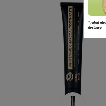
Kosmetyki
Twarz
Higiena jamy