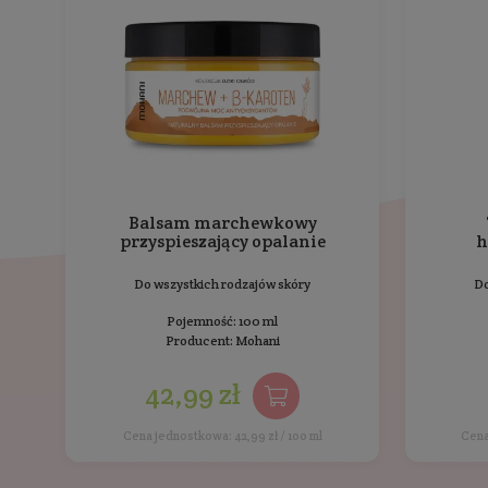
Ksylitol
- Posiada działanie przeciwpróchnicze 
Stewia
- zmniejsza podatność na powstawanie p
Olejek z drzewa herbacianego
- działa antybakt
Olejek z mięty pieprzowej
- nadaje paście przyj
Ekstrakt z goździka
- wykazuje działanie antyok
Ekstrakt z czarnej porzeczki
- bogaty w witami
Opinie
o produkcie
Inne pro