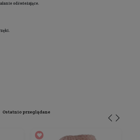
 kokosa
. Skutecznie oczyszcza powierzchnię szkliwa i bez
ego pasta do zębów Mohani Smile to więcej niż tylko węgi
litol, wykazujący działanie przeciwpróchnicze. Nie zawi
iała przeciwbakteryjnie i odświeża oddech na długi czas
erdziło badanie przeprowadzone pod okiem lekarza stoma
. Usuwa nawet najbardziej uporczywe przebarwienia, np.