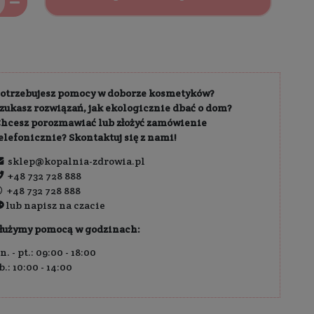
owa dostawa od
189,00 zł
ł
Dodaj 
5,99 zł / 100 ml
Potrzebujesz pomocy w do
Szukasz rozwiązań, jak eko
Chcesz porozmawiać lub z