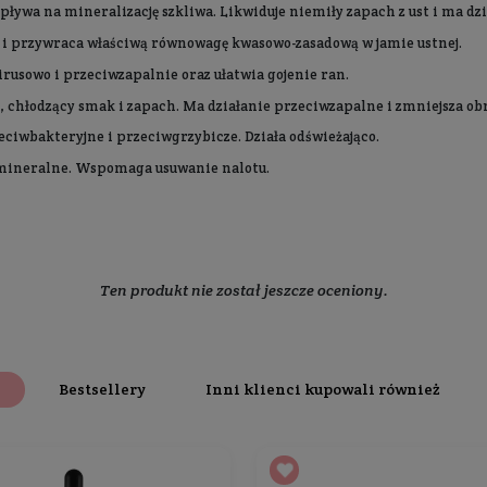
Skład
Dodatkowe informacje
 Smile na bazie certyfikowanego
węgla aktywnego z łupin
ikotyny. Nie powoduje nadwrażliwości zębów.
o kompleksowej pielęgnacji i higienie jamy ustnej. Dlat
kny i zdrowy uśmiech każdego dnia.
 która redukuje powstawanie płytki nazębnej, a także ksy
ianego i mięty pieprzowej oraz ekstraktu z goździka dz
taminę C i sole mineralne.
y środek pieniący pochodzenia roślinnego.
chnicze
i efekt odświeżenia oddechu na długi czas potwi
 skutecznie i
bezpiecznie oczyszcza powierzchnię szkliwa
kująco.