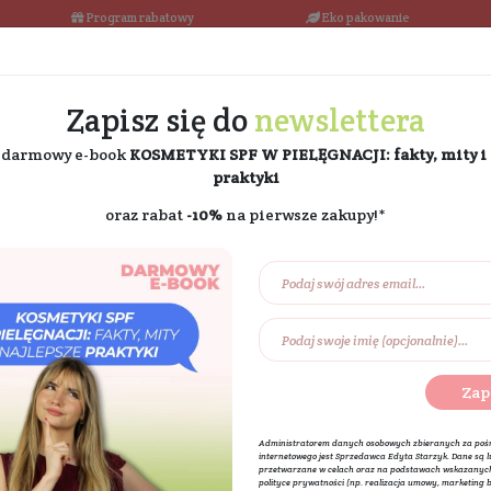
łka w 24h
Program rabatowy
Darmowa dostawa od 189 PLN
Zapisz się do
ne
i odbierz darmowy e-book
KOSMETYKI SPF W PIE
praktyki
oraz rabat
-10%
na pierw
Na prezent
Eko dom
Składniki akt