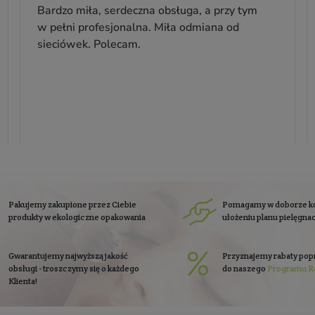
Pojemność: 50 ml
Producent:
Mohani
61,99 zł
Cena jednostkowa: 123,98 zł / 100 ml
się do
newslettera
Zapisz się
Zobacz co piszą o