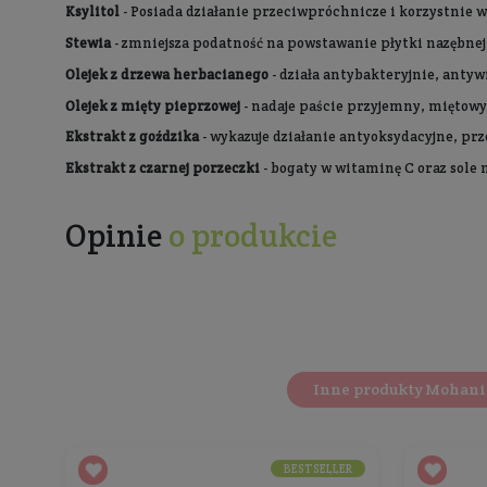
Opis
Sposób użycia
Naturalna, wybielająca pasta do zębów Mohani
uporczywe przebarwienia z kawy, herbaty czy n
Myśląc o wybielaniu zębów, pamiętajmy również 
kompozycja składników, pomagająca dbać o pię
Wybielająca pasta Mohani Smile zawiera stewię,
Wyjątkowa kompozycja olejków z drzewka herbac
ekstrakterm z czarnej porzeczki, bogatym w wi
Pasta do zębów Mohani Smile zawiera delikatn
Bez fluoru
.
Bez cukru
.
Bez sztucznych słodzików
.
Działanie potwierdzone przez stomatologa.
Skuteczność
wybielania, działanie przeciwpró
od 20 do 62 lat.
Certyfikowany węgiel aktywny z łupin kokosa -
wina czy nikotyny. Działa wybielająco i detoksy