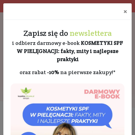
4.9 w Google opinie
Doradztwo kosmetologa
×
Darmowa dostawa od 189 PLN
+48 732 728 888
Zapisz się do
newslettera
i odbierz darmowy e-book
KOSMETYKI SPF
W PIELĘGNACJI: fakty, mity i najlepsze
praktyki
oraz rabat
-10%
na pierwsze zakupy!*