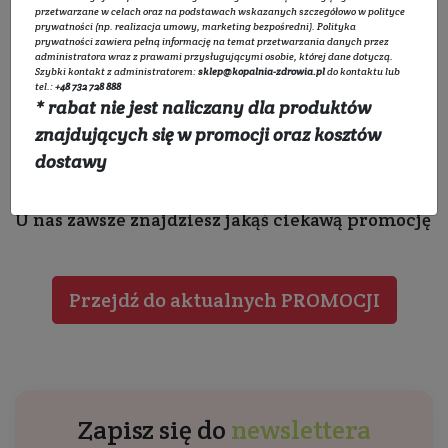
przetwarzane w celach oraz na podstawach wskazanych szczegółowo w
polityce
prywatności
(np. realizacja umowy, marketing bezpośredni).
Polityka
prywatności
zawiera pełną informację na temat przetwarzania danych przez
administratora wraz z prawami przysługującymi osobie, której dane dotyczą.
Szybki kontakt z administratorem:
sklep@kopalnia-zdrowia.pl
do kontaktu lub
tel.:
+48 732 728 888
* rabat nie jest naliczany dla produktów
znajdujących się w promocji oraz kosztów
dostawy
Ale nie martw się
U nas zawsze znajdziesz jakąś ciekawą promocję
Przejdź do aktualnych PROMOCJI
Zapisz się do
newslettera