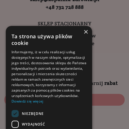
+48 732 728 888
SKLEP STACJONARNY
×
ul. Wadowicka 6, Kraków
Ta strona używa plików
cookie
Kompleks Buma Square
godziny otwarcia:
Informujemy, iż w celu realizacji usług
dostępnych w naszym sklepie, optymalizacji
9:00 - 18:00 (pon-pt)
jego treści, dostosowania sklepu do Państwa
10:00 - 14:00 (sob)
indywidualnych potrzeb oraz wyświetlania,
personalizacji i mierzenia skuteczności
reklam w ramach zewnętrznych sieci
Zapisz się na
NEWSLETTER
i
zgarnij
rabat
reklamowych, korzystamy z informacji
zapisanych za pomocą plików cookies na
urządzeniach końcowych użytkowników.
Zapisz się
Dowiedz się więcej
NIEZBĘDNE
Dołącz do nas:
WYDAJNOŚĆ