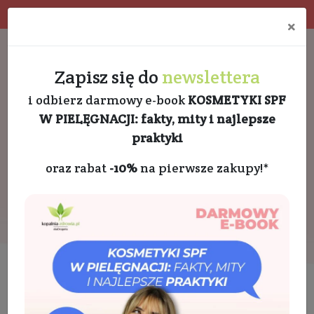
Program rabatowy
Eko pakowanie
×
Darmowa dostawa od 189 PLN
+48 732 728 888
Zapisz się do
newslettera
i odbierz darmowy e-book
KOSMETYKI SPF
W PIELĘGNACJI: fakty, mity i najlepsze
praktyki
oraz rabat
-10%
na pierwsze zakupy!*