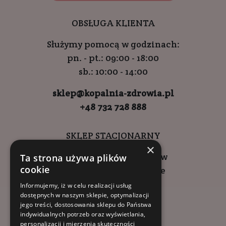
OBSŁUGA KLIENTA
Służymy pomocą w godzinach:
pn. - pt.: 09:00 - 18:00
sb.: 10:00 - 14:00
sklep@kopalnia-zdrowia.pl
+48 732 728 888
SKLEP STACJONARNY
×
ul. Wadowicka 6, Kraków
Ta strona używa plików
cookie
Kompleks Buma Square
godziny otwarcia:
Informujemy, iż w celu realizacji usług
dostępnych w naszym sklepie, optymalizacji
9:00 - 18:00 (pon-pt)
jego treści, dostosowania sklepu do Państwa
10:00 - 14:00 (sob)
indywidualnych potrzeb oraz wyświetlania,
personalizacji i mierzenia skuteczności