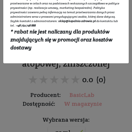
przetwarzane w celach oraz na podstawach wskazanych szczegółowo w
polityce
prywatności
(np. realizacja umowy, marketing bezpośredni).
Polityka
prywatności
zawiera pełną informację na temat przetwarzania danych przez
administratora wraz z prawami przysługującymi osobie, której dane dotyczą.
Szybki kontakt z administratorem:
sklep@kopalnia-zdrowia.pl
do kontaktu lub
Krem ochronny do rąk
tel.:
+48 732 728 888
* rabat nie jest naliczany dla produktów
znajdujących się w promocji oraz kosztów
Do skóry suchej, bardzo
dostawy
suchej, podrażnionej,
atopowej, zniszczonej
★★★★★
★★★★★
0.0 (0)
Producent:
BasicLab
Dostępność:
W magazynie
Wybrana wersja: