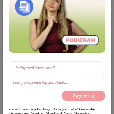
Kosmetyki
Ciało
Pielęgnacja dłoni
Krem do rąk
Krem ochronny do rąk
BESTSELLER
PROMOCJA
Zapisz się
Administratorem danych osobowych zbieranych za pośrednictwem sklepu
internetowego jest Sprzedawca Edyta Starzyk. Dane są lub mogą być