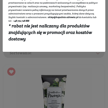
przetwarzane w celach oraz na podstawach wskazanych szczegółowo w
polityce
prywatności
(np. realizacja umowy, marketing bezpośredni).
Polityka
Rozwiń listę
prywatności
zawiera pełną informację na temat przetwarzania danych przez
administratora wraz z prawami przysługującymi osobie, której dane dotyczą.
Szybki kontakt z administratorem:
sklep@kopalnia-zdrowia.pl
do kontaktu lub
tel.:
+48 732 728 888
Filtruj
* rabat nie jest naliczany dla produktów
znajdujących się w promocji oraz kosztów
dostawy
Sortowanie: