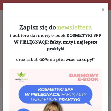
Program rabatowy
Eko pakowanie
×
Darmowa dostawa od 189 PLN
+48 732 728 888
Zapisz się do
newslettera
i odbierz darmowy e-book
KOSMETYKI SPF
W PIELĘGNACJI: fakty, mity i najlepsze
praktyki
oraz rabat
-10%
na pierwsze zakupy!*