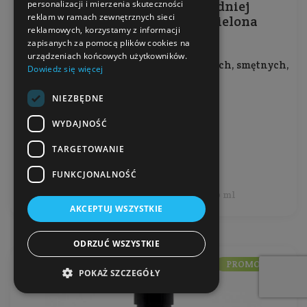
Odżywka do włosów o średniej
personalizacji i mierzenia skuteczności
reklam w ramach zewnętrznych sieci
porowatości Proteinowa Zielona
reklamowych, korzystamy z informacji
Herbata
zapisanych za pomocą plików cookies na
urządzeniach końcowych użytkowników.
Do włosów średnioporowatych, łamliwych, smętnych,
Dowiedz się więcej
pozbawionych życia
NIEZBĘDNE
Pojemność: 200 ml
Producent:
Anwen
WYDAJNOŚĆ
TARGETOWANIE
29,99 zł
FUNKCJONALNOŚĆ
Cena jednostkowa: 15,00 zł / 100 ml
AKCEPTUJ WSZYSTKIE
ODRZUĆ WSZYSTKIE
PROMOCJA
POKAŻ SZCZEGÓŁY