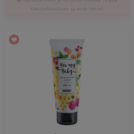
Najniższa cena z 30 dni przed obniżką: 79,99 zł
Cena jednostkowa: 24,00 zł / 100 ml