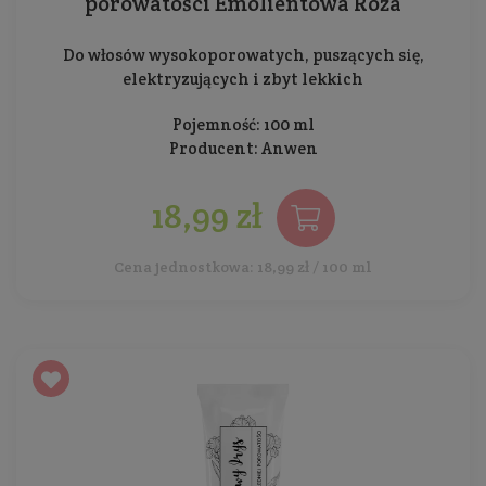
porowatości Emolientowa Róża
Do włosów wysokoporowatych, puszących się,
elektryzujących i zbyt lekkich
Pojemność: 100 ml
Producent:
Anwen
18,99 zł
Cena jednostkowa: 18,99 zł / 100 ml