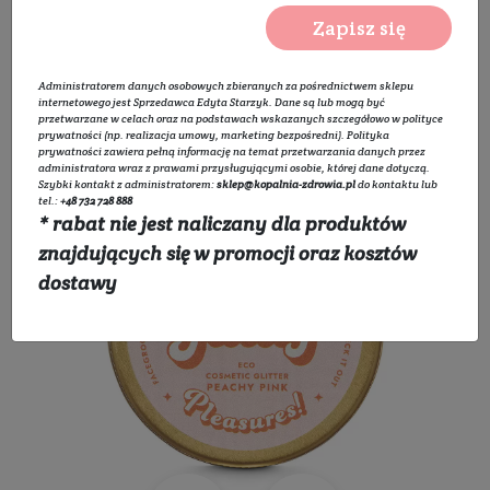
Kosmetyki
Makijaż
Brokat do twarzy
Zapisz się
Bio Brokat - Peachy Pink
Administratorem danych osobowych zbieranych za pośrednictwem sklepu
internetowego jest Sprzedawca Edyta Starzyk. Dane są lub mogą być
przetwarzane w celach oraz na podstawach wskazanych szczegółowo w
polityce
prywatności
(np. realizacja umowy, marketing bezpośredni).
Polityka
prywatności
zawiera pełną informację na temat przetwarzania danych przez
administratora wraz z prawami przysługującymi osobie, której dane dotyczą.
Szybki kontakt z administratorem:
sklep@kopalnia-zdrowia.pl
do kontaktu lub
tel.:
+48 732 728 888
* rabat nie jest naliczany dla produktów
znajdujących się w promocji oraz kosztów
dostawy