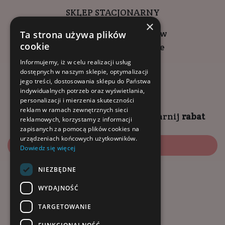
SKLEP STACJONARNY
×
ul. Wadowicka 6, Kraków
Ta strona używa plików
cookie
Kompleks Buma Square
godziny otwarcia:
Informujemy, iż w celu realizacji usług
dostępnych w naszym sklepie, optymalizacji
9:00 - 18:00 (pon-pt)
jego treści, dostosowania sklepu do Państwa
10:00 - 14:00 (sob)
indywidualnych potrzeb oraz wyświetlania,
personalizacji i mierzenia skuteczności
reklam w ramach zewnętrznych sieci
Zapisz się na
NEWSLETTER
i
zgarnij
rabat
reklamowych, korzystamy z informacji
zapisanych za pomocą plików cookies na
urządzeniach końcowych użytkowników.
Zapisz się
Dowiedz się więcej
NIEZBĘDNE
Dołącz do nas:
WYDAJNOŚĆ
TARGETOWANIE