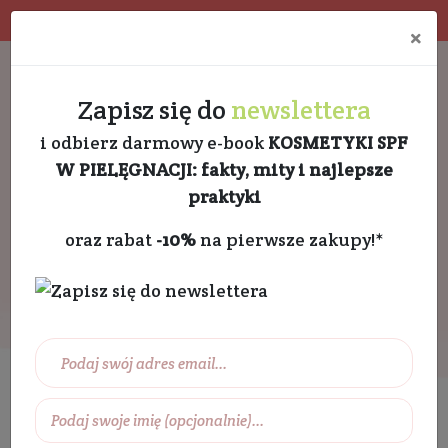
Program rabatowy
Eko pakowanie
×
Darmowa dostawa od 189 PLN
+48 732 728 888
Zapisz się do
newslettera
i odbierz darmowy e-book
KOSMETYKI SPF
W PIELĘGNACJI: fakty, mity i najlepsze
praktyki
oraz rabat
-10%
na pierwsze zakupy!*