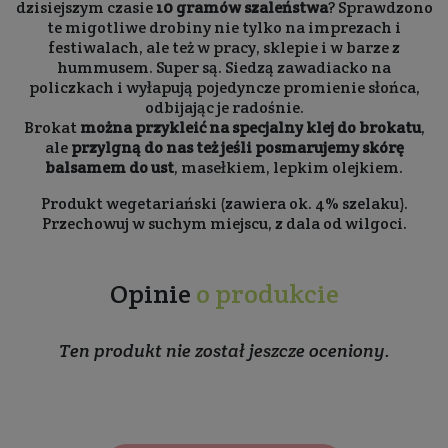
dzisiejszym czasie
10 gramów szaleństwa
? Sprawdzono
te migotliwe drobiny nie tylko na imprezach i
festiwalach, ale też w pracy, sklepie i w barze z
hummusem. Super są. Siedzą zawadiacko na
policzkach i wyłapują pojedyncze promienie słońca,
odbijając je radośnie.
Brokat
można przykleić na specjalny klej do brokatu
,
ale
przylgną do nas też jeśli posmarujemy skórę
balsamem do ust
, masełkiem, lepkim olejkiem.
Produkt wegetariański (zawiera ok. 4% szelaku).
Przechowuj w suchym miejscu, z dala od wilgoci.
Opinie
o produkcie
Ten produkt nie został jeszcze oceniony.