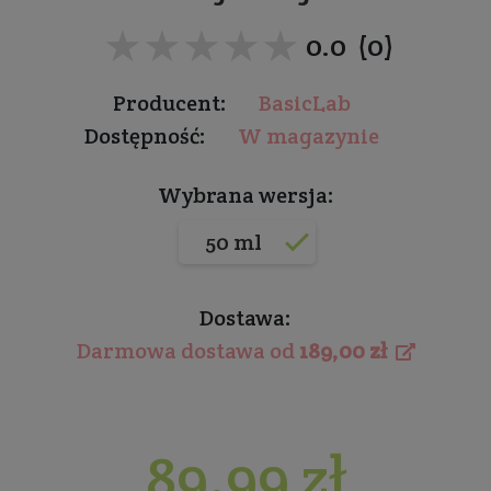
★★★★★
★★★★★
0.0 (0)
Producent:
BasicLab
Dostępność:
W magazynie
Wybrana wersja:
50 ml
Dostawa:
Darmowa dostawa od
189,00 zł
89,99 zł