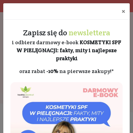
Program rabatowy
Eko pakowanie
×
Darmowa dostawa od 189 PLN
+48 732 728 888
Zapisz się do
newslettera
i odbierz darmowy e-book
KOSMETYKI SPF
W PIELĘGNACJI: fakty, mity i najlepsze
praktyki
oraz rabat
-10%
na pierwsze zakupy!*