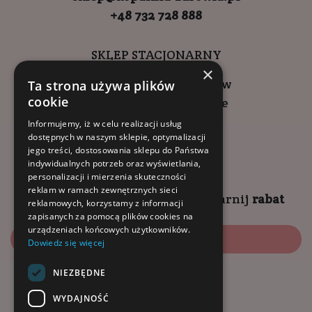
+48 732 728 888
SKLEP STACJONARNY
×
ul. Wadowicka 6, Kraków
Ta strona używa plików
cookie
Kompleks Buma Square
godziny otwarcia:
Informujemy, iż w celu realizacji usług
dostępnych w naszym sklepie, optymalizacji
9:00 - 18:00 (pon-pt)
jego treści, dostosowania sklepu do Państwa
10:00 - 14:00 (sob)
indywidualnych potrzeb oraz wyświetlania,
personalizacji i mierzenia skuteczności
reklam w ramach zewnętrznych sieci
Zapisz się na
NEWSLETTER
i
zgarnij
rabat
reklamowych, korzystamy z informacji
zapisanych za pomocą plików cookies na
urządzeniach końcowych użytkowników.
Zapisz się
Dowiedz się więcej
NIEZBĘDNE
Dołącz do nas:
WYDAJNOŚĆ