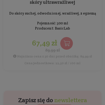
skóry ultrawrażliwej
Do skóry suchej, odwodnionej, wrażliwej, z egzemą
Pojemność: 300 ml
Producent:
BasicLab
67,49 zł
89,99 zł
Najniższa cena z 30 dni przed obniżką: 89,99 zł
Cena jednostkowa: 22,50 zł / 100 ml
Zapisz się do
newslettera