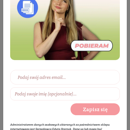
Kosmetyki
Twarz
Pielęgnacja twarzy
Krem do twarzy
Krem do twarzy na dzień
Krem trehalozowy przywracający równowagę z 3%
glukonolaktonu o lekkiej konsystencji
BESTSELLER
PROMOCJA
Zapisz się
Administratorem danych osobowych zbieranych za pośrednictwem sklepu
internetowego jest Sprzedawca Edyta Starzyk. Dane są lub mogą być