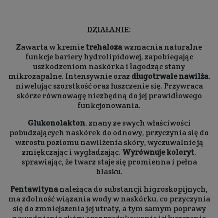
DZIAŁANIE
:
Zawarta w kremie
trehaloza
wzmacnia naturalne
funkcje bariery hydrolipidowej, zapobiegając
uszkodzeniom naskórka i łagodząc stany
mikrozapalne. Intensywnie oraz
długotrwale nawilża
,
niwelując szorstkość oraz łuszczenie się. Przywraca
skórze równowagę niezbędną do jej prawidłowego
funkcjonowania.
Glukonolakton
, znany ze swych właściwości
pobudzających naskórek do odnowy, przyczynia się do
wzrostu poziomu nawilżenia skóry, wyczuwalnie ją
zmiękczając i wygładzając.
Wyrównuje koloryt
,
sprawiając, że twarz staje się promienna i pełna
blasku.
Pentawityna
należąca do substancji higroskopijnych,
ma zdolność wiązania wody w naskórku, co przyczynia
się do zmniejszenia jej utraty, a tym samym poprawy