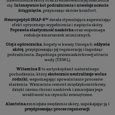
nawodnienia skóry oraz zredukowania jej łuszczenia
się.
Intensywnie koi podrażnienia i niweluje uczucie
ściągnięcia
, przynosząc skórze komfort.
Neuropeptyd SNAP-8™
działa stymulująco zapewniając
efekt optycznego wypełnienia i napięcia skóry.
Poprawia elastyczność naskórka
oraz wspomaga
redukcje zmarszczek mimicznych.
Olej z ogórecznika
, bogaty w kwasy Omega 6,
odżywia
skórę
, przyśpieszając jej regenerację i łagodząc
podrażnienia. Zapobiega przeznaskórkowej utracie
wody (TEWL).
Witamina E
to antyoksydant naturalnego
pochodzenia, który
skutecznie neutralizuje wolne
rodniki
, wspomagając spowalnianie procesów
starzenia. Wzmacnia cement międzykomórkowy,
dzięki czemu chroni naskórek i zmniejsza jego
wrażliwość na czynniki zewnętrzne.
Alantoina
zmniejsza swędzenie skóry, uspokajając ją i
przyśpieszając proces regeneracji
.