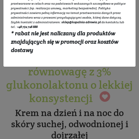
przetwarzane w celach oraz na podstawach wskazanych szczegółowo w
polityce
prywatności
(np. realizacja umowy, marketing bezpośredni).
Polityka
prywatności
zawiera pełną informację na temat przetwarzania danych przez
administratora wraz z prawami przysługującymi osobie, której dane dotyczą.
Szybki kontakt z administratorem:
sklep@kopalnia-zdrowia.pl
do kontaktu lub
tel.:
+48 732 728 888
* rabat nie jest naliczany dla produktów
Krem trehalozowy
znajdujących się w promocji oraz kosztów
dostawy
przywracający
równowagę z 3%
glukonolaktonu o lekkiej
konsystencji
Krem na dzień i na noc do
skóry suchej, odwodnionej i
dojrzałej