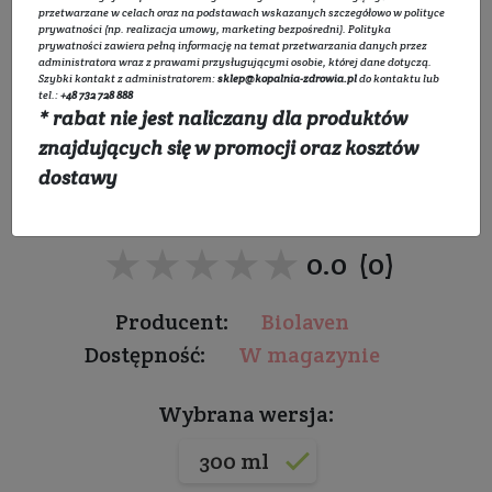
przetwarzane w celach oraz na podstawach wskazanych szczegółowo w
polityce
prywatności
(np. realizacja umowy, marketing bezpośredni).
Polityka
prywatności
zawiera pełną informację na temat przetwarzania danych przez
administratora wraz z prawami przysługującymi osobie, której dane dotyczą.
Szybki kontakt z administratorem:
sklep@kopalnia-zdrowia.pl
do kontaktu lub
Lawendowy żel myjący do
tel.:
+48 732 728 888
* rabat nie jest naliczany dla produktów
ciała
znajdujących się w promocji oraz kosztów
dostawy
Do wszystkich rodzajów skóry
★★★★★
★★★★★
0.0 (0)
Producent:
Biolaven
Dostępność:
W magazynie
Wybrana wersja:
300 ml