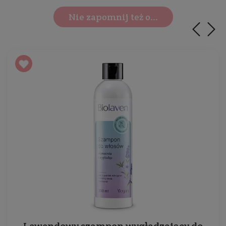
Nie zapomnij też o...