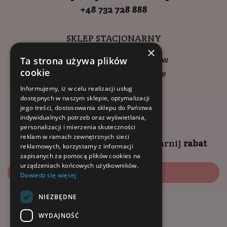
+48 732 728 888
SKLEP STACJONARNY
×
ul. Wadowicka 6, Kraków
Ta strona używa plików
cookie
Kompleks Buma Square
godziny otwarcia:
Informujemy, iż w celu realizacji usług
dostępnych w naszym sklepie, optymalizacji
9:00 - 18:00 (pon-pt)
jego treści, dostosowania sklepu do Państwa
10:00 - 14:00 (sob)
indywidualnych potrzeb oraz wyświetlania,
personalizacji i mierzenia skuteczności
reklam w ramach zewnętrznych sieci
Zapisz się na
NEWSLETTER
i
zgarnij
rabat
reklamowych, korzystamy z informacji
zapisanych za pomocą plików cookies na
urządzeniach końcowych użytkowników.
Zapisz się
Dowiedz się więcej
NIEZBĘDNE
Dołącz do nas:
WYDAJNOŚĆ