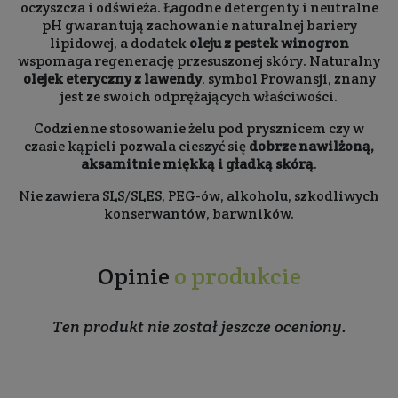
oczyszcza i odświeża. Łagodne detergenty i neutralne
pH gwarantują zachowanie naturalnej bariery
lipidowej, a dodatek
oleju z pestek winogron
wspomaga regenerację przesuszonej skóry. Naturalny
olejek eteryczny z lawendy
, symbol Prowansji, znany
jest ze swoich odprężających właściwości.
Codzienne stosowanie żelu pod prysznicem czy w
czasie kąpieli pozwala cieszyć się
dobrze nawilżoną,
aksamitnie miękką i gładką skórą
.
Nie zawiera SLS/SLES, PEG-ów, alkoholu, szkodliwych
konserwantów, barwników.
Opinie
o produkcie
Ten produkt nie został jeszcze oceniony.