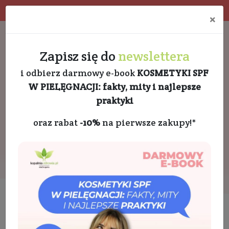
Program rabatowy
Eko pakowanie
×
Darmowa dostawa od 189 PLN
+48 732 728 888
Zapisz się do
newslettera
i odbierz darmowy e-book
KOSMETYKI SPF
W PIELĘGNACJI: fakty, mity i najlepsze
praktyki
oraz rabat
-10%
na pierwsze zakupy!*