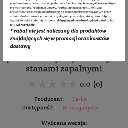
przetwarzane w celach oraz na podstawach wskazanych szczegółowo w
polityce
prywatności
(np. realizacja umowy, marketing bezpośredni).
Polityka
prywatności
zawiera pełną informację na temat przetwarzania danych przez
administratora wraz z prawami przysługującymi osobie, której dane dotyczą.
Szybki kontakt z administratorem:
sklep@kopalnia-zdrowia.pl
do kontaktu lub
tel.:
+48 732 728 888
* rabat nie jest naliczany dla produktów
Maść propolisowa
znajdujących się w promocji oraz kosztów
Do skóry wrażliwej i
dostawy
podrażnionej, trądzikowej, ze
stanami zapalnymi
★★★★★
★★★★★
0.0 (0)
Producent:
La-Le
Dostępność:
W magazynie
Wybrana wersja: