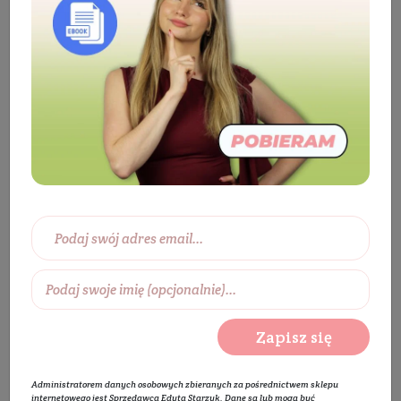
Kosmetyki
Twarz
Pielęgnacja twarzy
Krem do twarzy
Krem do twarzy na dzień
Maść propolisowa
BESTSELLER
Zapisz się
Administratorem danych osobowych zbieranych za pośrednictwem sklepu
internetowego jest Sprzedawca Edyta Starzyk. Dane są lub mogą być