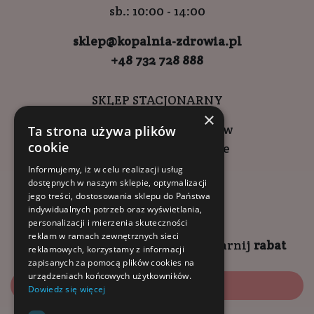
sb.: 10:00 - 14:00
sklep@kopalnia-zdrowia.pl
+48 732 728 888
SKLEP STACJONARNY
×
ul. Wadowicka 6, Kraków
Ta strona używa plików
cookie
Kompleks Buma Square
godziny otwarcia:
Informujemy, iż w celu realizacji usług
dostępnych w naszym sklepie, optymalizacji
9:00 - 18:00 (pon-pt)
jego treści, dostosowania sklepu do Państwa
10:00 - 14:00 (sob)
indywidualnych potrzeb oraz wyświetlania,
personalizacji i mierzenia skuteczności
reklam w ramach zewnętrznych sieci
Zapisz się na
NEWSLETTER
i
zgarnij
rabat
reklamowych, korzystamy z informacji
zapisanych za pomocą plików cookies na
urządzeniach końcowych użytkowników.
Zapisz się
Dowiedz się więcej