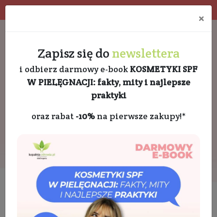
Program rabatowy
Eko pakowanie
×
Darmowa dostawa od 189 PLN
+48 732 728 888
Zapisz się do
newslettera
i odbierz darmowy e-book
KOSMETYKI SPF
W PIELĘGNACJI: fakty, mity i najlepsze
praktyki
oraz rabat
-10%
na pierwsze zakupy!*