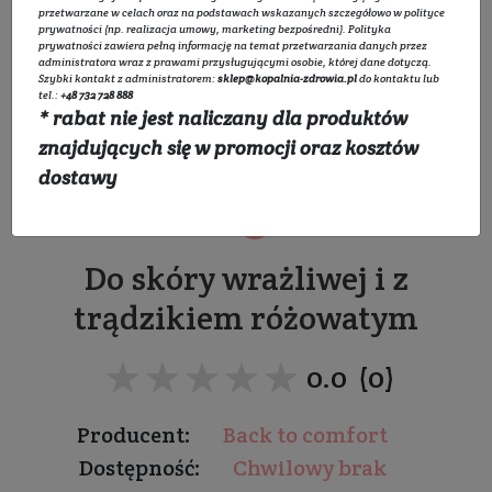
przetwarzane w celach oraz na podstawach wskazanych szczegółowo w
polityce
prywatności
(np. realizacja umowy, marketing bezpośredni).
Polityka
prywatności
zawiera pełną informację na temat przetwarzania danych przez
administratora wraz z prawami przysługującymi osobie, której dane dotyczą.
Szybki kontakt z administratorem:
sklep@kopalnia-zdrowia.pl
do kontaktu lub
tel.:
+48 732 728 888
* rabat nie jest naliczany dla produktów
Micelarna pianka do
znajdujących się w promocji oraz kosztów
mycia twarzy Pyretrin-D
dostawy
Do skóry wrażliwej i z
trądzikiem różowatym
★★★★★
★★★★★
0.0 (0)
Producent:
Back to comfort
Dostępność:
Chwilowy brak