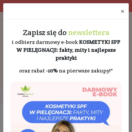
Program rabatowy
Eko pakowanie
×
Darmowa dostawa od 189 PLN
+48 732 728 888
Zapisz się do
newslettera
i odbierz darmowy e-book
KOSMETYKI SPF
W PIELĘGNACJI: fakty, mity i najlepsze
praktyki
oraz rabat
-10%
na pierwsze zakupy!*