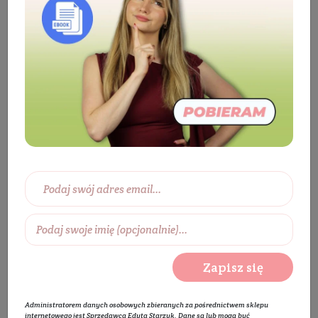
Kosmetyki
Twarz
Oczyszczanie i
demakijaż
Pianka do mycia twarzy
Micelarna
pianka do mycia twarzy Pyretrin-D
BESTSELLER
Zapisz się
Administratorem danych osobowych zbieranych za pośrednictwem sklepu
internetowego jest Sprzedawca Edyta Starzyk. Dane są lub mogą być