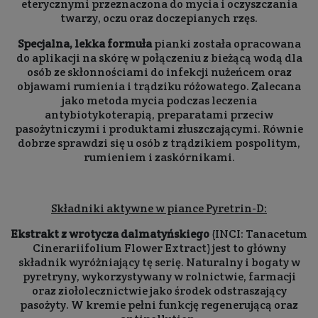
eterycznymi przeznaczona do mycia i oczyszczania
twarzy, oczu oraz doczepianych rzęs.
Specjalna, lekka formuła
pianki została opracowana
do aplikacji na skórę w połączeniu z bieżącą wodą dla
osób ze skłonnościami do infekcji nużeńcem oraz
objawami rumienia i trądziku różowatego. Zalecana
jako metoda mycia podczas leczenia
antybiotykoterapią, preparatami przeciw
pasożytniczymi i produktami złuszczającymi. Równie
dobrze sprawdzi się u osób z trądzikiem pospolitym,
rumieniem i zaskórnikami.
Składniki aktywne w piance Pyretrin-D:
Ekstrakt z wrotycza dalmatyńskiego
(INCI: Tanacetum
Cinerariifolium Flower Extract) jest to główny
składnik wyróżniający tę serię. Naturalny i bogaty w
pyretryny, wykorzystywany w rolnictwie, farmacji
oraz ziołolecznictwie jako środek odstraszający
pasożyty. W kremie pełni funkcję regenerującą oraz