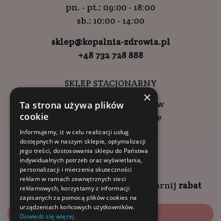
pn. - pt.: 09:00 - 18:00
sb.: 10:00 - 14:00
sklep@kopalnia-zdrowia.pl
+48 732 728 888
SKLEP STACJONARNY
×
ul. Wadowicka 6, Kraków
Ta strona używa plików
cookie
Kompleks Buma Square
godziny otwarcia:
Informujemy, iż w celu realizacji usług
dostępnych w naszym sklepie, optymalizacji
9:00 - 18:00 (pon-pt)
jego treści, dostosowania sklepu do Państwa
10:00 - 14:00 (sob)
indywidualnych potrzeb oraz wyświetlania,
personalizacji i mierzenia skuteczności
reklam w ramach zewnętrznych sieci
Zapisz się na
NEWSLETTER
i
zgarnij
rabat
reklamowych, korzystamy z informacji
zapisanych za pomocą plików cookies na
urządzeniach końcowych użytkowników.
Zapisz się
Dowiedz się więcej