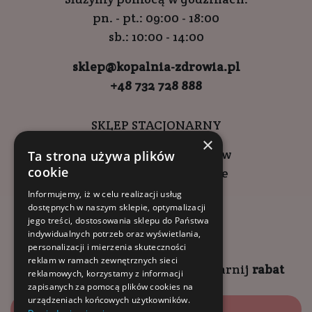
pn. - pt.: 09:00 - 18:00
sb.: 10:00 - 14:00
sklep@kopalnia-zdrowia.pl
+48 732 728 888
SKLEP STACJONARNY
×
ul. Wadowicka 6, Kraków
Ta strona używa plików
cookie
Kompleks Buma Square
godziny otwarcia:
Informujemy, iż w celu realizacji usług
dostępnych w naszym sklepie, optymalizacji
9:00 - 18:00 (pon-pt)
jego treści, dostosowania sklepu do Państwa
10:00 - 14:00 (sob)
indywidualnych potrzeb oraz wyświetlania,
personalizacji i mierzenia skuteczności
reklam w ramach zewnętrznych sieci
Zapisz się na
NEWSLETTER
i
zgarnij
rabat
reklamowych, korzystamy z informacji
zapisanych za pomocą plików cookies na
urządzeniach końcowych użytkowników.
Zapisz się