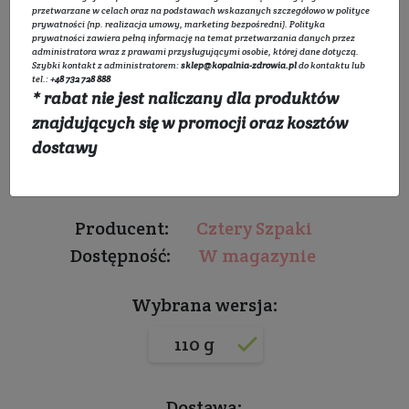
przetwarzane w celach oraz na podstawach wskazanych szczegółowo w
polityce
prywatności
(np. realizacja umowy, marketing bezpośredni).
Polityka
prywatności
zawiera pełną informację na temat przetwarzania danych przez
administratora wraz z prawami przysługującymi osobie, której dane dotyczą.
Szybki kontakt z administratorem:
sklep@kopalnia-zdrowia.pl
do kontaktu lub
Mydło Lastryko
tel.:
+48 732 728 888
* rabat nie jest naliczany dla produktów
znajdujących się w promocji oraz kosztów
Do wszystkich rodzajów skóry
dostawy
★★★★★
★★★★★
0.0 (0)
Producent:
Cztery Szpaki
Dostępność:
W magazynie
Wybrana wersja:
110 g
Dostawa: