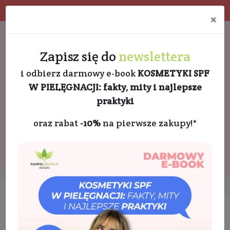
Program rabatowy
Eko pakowanie
×
Darmowa dostawa od 189 PLN
+48 732 728 888
Zapisz się do
newslettera
i odbierz darmowy e-book
KOSMETYKI SPF
W PIELĘGNACJI: fakty, mity i najlepsze
praktyki
oraz rabat
-10%
na pierwsze zakupy!*