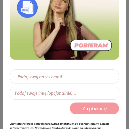
Kosmetyki
Ciało
Mydła
Mydło
w kostce
Mydło Lastryko
Zapisz się
Administratorem danych osobowych zbieranych za pośrednictwem sklepu
internetowego jest Sprzedawca Edyta Starzyk. Dane są lub mogą być