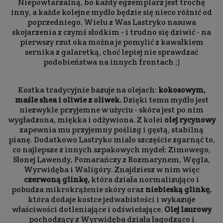
Niepowtarzalną, bo każdy egzemplarz jest trochę
inny, a każde kolejne mydło będzie się nieco różnić od
poprzedniego. Wielu z Was Lastryko nasuwa
skojarzenia z czymś słodkim - i trudno się dziwić - na
pierwszy rzut oka można je pomylić z kawałkiem
sernika z galaretką, choć lepiej nie sprawdzać
podobieństwa na innych frontach ;)
Kostka tradycyjnie bazuje na olejach:
kokosowym,
maśle shea i oliwie z oliwek.
Dzięki temu mydło jest
niezwykle przyjemne w użyciu - skóra jest po nim
wygładzona, miękka i odżywiona. Z kolei
olej rycynowy
zapewnia mu przyjemny poślizg i gęstą, stabilną
pianę. Dodatkowo Lastryko miało szczęście zgarnąć to,
co najlepsze z innych szpakowych mydeł: Zimowego,
Słonej Lawendy, Pomarańczy z Rozmarynem, Węgla,
Wyrwidęba i Waligóry. Znajdziesz w nim więc
czerwoną glinkę,
która działa normalizująco i
pobudza mikrokrążenie skóry oraz
niebieską glinkę,
która dodaje kostce jedwabistości i wykazuje
właściwości dotleniające i odświeżające.
Olej laurowy
pochodzący z Wyrwidęba działa łagodząco i