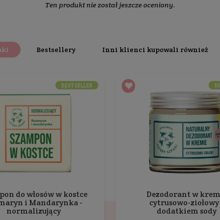
h Szpaków teraz dostępna jest również w wersji
stuprocent
dzięki czemu jest mydłem klasycznym, łagodnym, stuprocen
 alergii. Misia chętnie używają osoby borykające się z 
ł. Minimalistyczny, klasyczny skład sprawia, że z powo
azwę - wyważona
kompozycja dobroczynnych olejów w połąc
wnętrznych.
tkiem klasycznej, zmiękczającej i pielęgnującej skórę lan
 prawdziwy bestseller, postanowiliśmy zmodyfikować ją i 
cerynowych kwasów żywicznych i kalafoniowych oraz niezm
życia
olejkiem Kaczuszka, Miś stał się ulubieńcem młod
 najlepszych rekomendacji. Ta kostka to synonim delikatn
a. Ze względu na swoje działanie podtrzymujące nawilżen
loetapowym demakijażu.