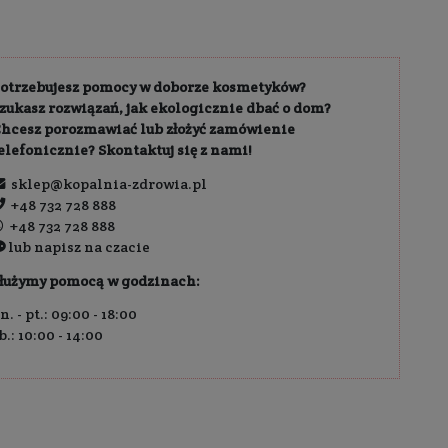
owa dostawa od
189,00 zł
ł
Dodaj 
,81 zł / 100 g
Potrzebujesz pomocy w do
Szukasz rozwiązań, jak eko
Chcesz porozmawiać lub z
telefonicznie? Skontaktuj 