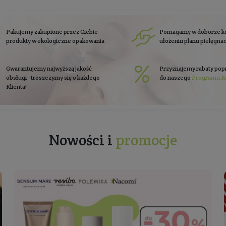
się do
newslettera
Zapisz się
Zobacz co piszą o