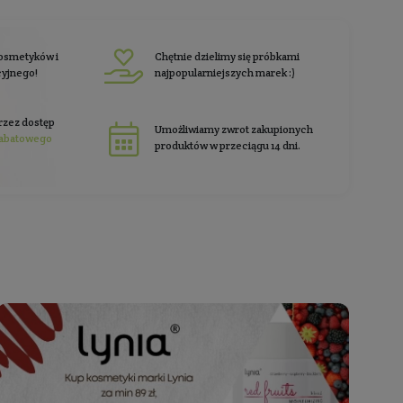
rabat 10%
i zgarnij
na pierwsze zakup
 nas
klienci