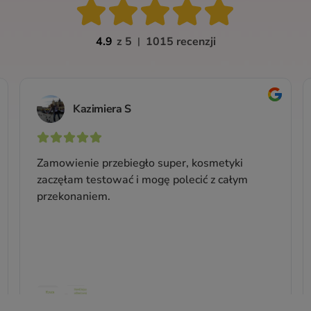
Szampon do włosów w kostce
Rozmaryn i Mandarynka -
normalizujący
Dla skóry głowy potrzebującej świeżości i kontroli
Z s
nad przetłuszczaniem
Waga: 75 g
Producent:
Cztery Szpaki
44,99 zł
Cena jednostkowa: 59,99 zł / 100 g