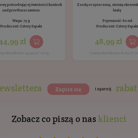
Ten produkt nie został jes
y Cztery Szpaki
Bestsellery
Inni kli
BESTSELLER