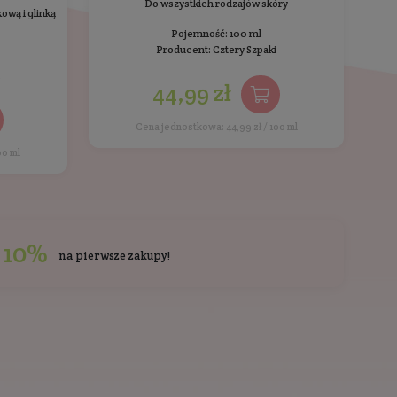
zcze oceniony.
enci kupowali również
Ostatnio przeglądan
BESTSELLER