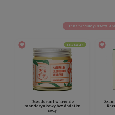
Miś, czyli najdelikatniejsza kostka od Czterec
zawiera olejków eterycznych ani barwników
, 
ze skłonnością do nadmiernego przesuszania lub
mam.
Miś to jedno z najbardziej uniwersalnych myde
najmłodszym nie tylko ze względu na uroczą n
przed niepożądanym działaniem czynników ze
Miś w swojej pierwotnej wersji występuje z doda
roślinną pielęgnację. Wiedząc, że ta kostka to
mieszanka bazująca na maśle shea, estrach gli
Wraz z dbającym o wrażliwą skórę już
od 1 dnia 
szkołach rodzenia. To, według nas, jedna z jego
skłonną do alergii lub nadmiernego przesuszani
powodzeniem może być
stosowany także w wie
Opinie
o produkcie