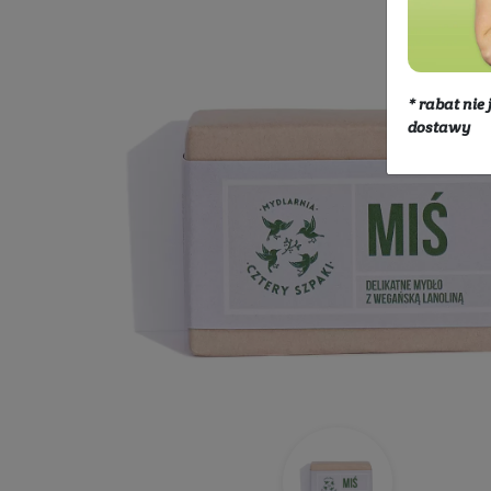
Kosmetyki
Ciało
Mydła
M