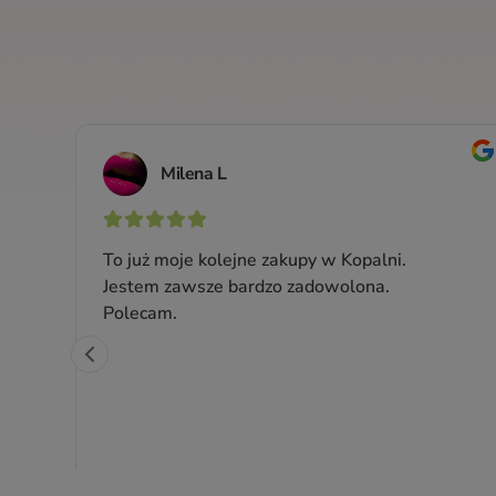
e
Dezodorant w kremie
-
mandarynkowy bez dodatku
sody
skóry
Z wodorotlenkiem magnezu, marantą trzcinową,
skrobią ziemniaczaną i ziemią okrzemkową
Pojemność: 60 ml
Producent:
Cztery Szpaki
48,99 zł
Cena jednostkowa: 81,65 zł / 100 ml