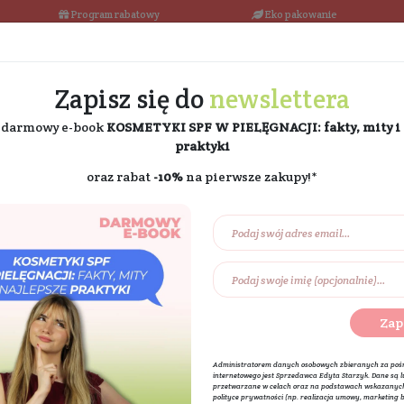
łka w 24h
Program rabatowy
Darmowa dostawa od 189 PLN
Zapisz się do
ne
i odbierz darmowy e-book
KOSMETYKI SPF W PIE
praktyki
oraz rabat
-10%
na pierw
Na prezent
Eko dom
Składniki akt