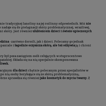
sklep@kopalnia-zdrowi
+48 732 728 888
+48 732 728 888
lub napisz na czacie
Służymy pomocą w godzina
pn. - pt.: 09:00 - 18:00
sb.: 10:00 - 14:00
atkowe informacje