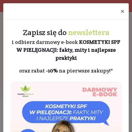
4.9 w Google opinie
Doradztwo kosmetologa
×
Darmowa dostawa od 189 PLN
+48 732 728 888
Zapisz się do
newslettera
i odbierz darmowy e-book
KOSMETYKI SPF
W PIELĘGNACJI: fakty, mity i najlepsze
praktyki
oraz rabat
-10%
na pierwsze zakupy!*