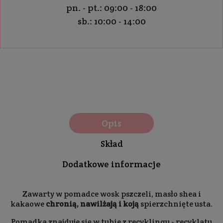
pn. - pt.: 09:00 - 18:00
sb.: 10:00 - 14:00
Opis
Skład
Dodatkowe informacje
Zawarty w pomadce wosk pszczeli, masło shea i
kakaowe
chronią, nawilżają i koją
spierzchnięte usta.
Pomadka znajduje się w tubie z recyklingu - recyklatu