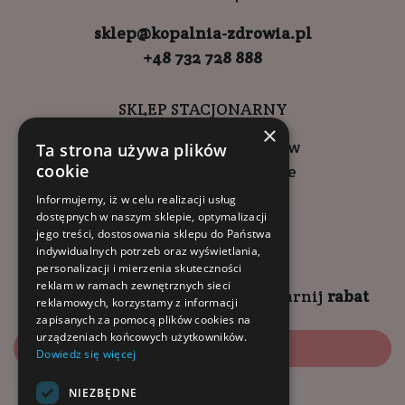
sklep@kopalnia-zdrowia.pl
+48 732 728 888
SKLEP STACJONARNY
×
ul. Wadowicka 6, Kraków
Ta strona używa plików
cookie
Kompleks Buma Square
godziny otwarcia:
Informujemy, iż w celu realizacji usług
dostępnych w naszym sklepie, optymalizacji
9:00 - 18:00 (pon-pt)
jego treści, dostosowania sklepu do Państwa
10:00 - 14:00 (sob)
indywidualnych potrzeb oraz wyświetlania,
personalizacji i mierzenia skuteczności
reklam w ramach zewnętrznych sieci
Zapisz się na
NEWSLETTER
i
zgarnij
rabat
reklamowych, korzystamy z informacji
zapisanych za pomocą plików cookies na
urządzeniach końcowych użytkowników.
Zapisz się
Dowiedz się więcej
NIEZBĘDNE