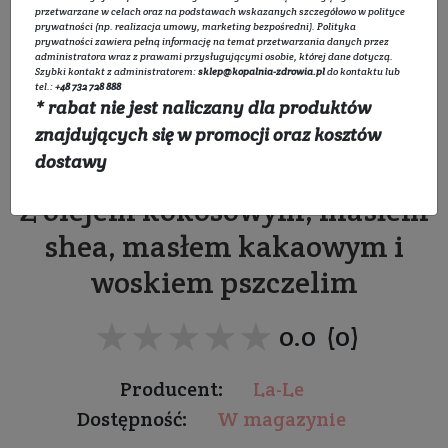
przetwarzane w celach oraz na podstawach wskazanych szczegółowo w
polityce
prywatności
(np. realizacja umowy, marketing bezpośredni).
Polityka
prywatności
zawiera pełną informację na temat przetwarzania danych przez
administratora wraz z prawami przysługującymi osobie, której dane dotyczą.
Szybki kontakt z administratorem:
sklep@kopalnia-zdrowia.pl
do kontaktu lub
tel.:
+48 732 728 888
* rabat nie jest naliczany dla produktów
Pomadka do ust
znajdujących się w promocji oraz kosztów
malinowa - tuba PCR
dostawy
Z olejem kokosowym, masłem
shea, masłem kakaowym i
woskiem pszczelim
★★★★★
★★★★★
0.0 (0)
Producent:
La-Le
Dostępność:
W magazynie