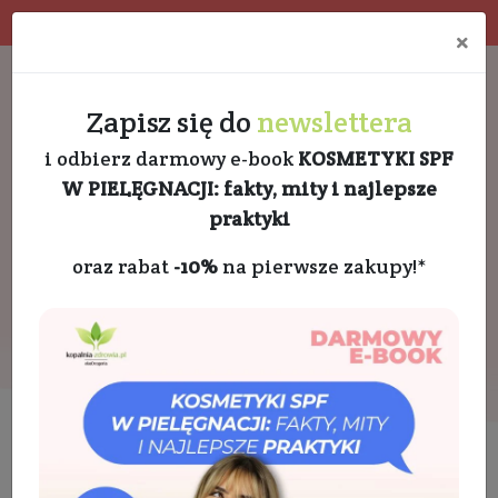
Program rabatowy
Eko pakowanie
×
Darmowa dostawa od 189 PLN
+48 732 728 888
Zapisz się do
newslettera
i odbierz darmowy e-book
KOSMETYKI SPF
W PIELĘGNACJI: fakty, mity i najlepsze
praktyki
oraz rabat
-10%
na pierwsze zakupy!*