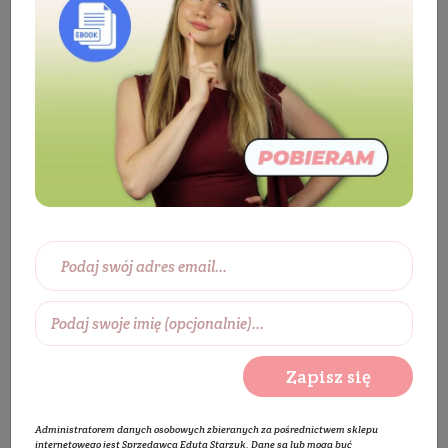
Kosmetyki
Twarz
Pielęgnacja twarzy
Maska do twarzy
Maska do cery suchej
Maseczka wygładzająca do twarzy - Czarny Bez i Malwa
Zapisz się
Administratorem danych osobowych zbieranych za pośrednictwem sklepu
internetowego jest Sprzedawca Edyta Starzyk. Dane są lub mogą być