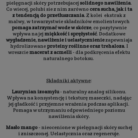
pielęgnacji skóry potrzebujacej
solidnego nawilżenia
.
Co wiecej, polubi sie z nim zarówno
cera sucha, jak i ta
z tendencją do przetłuszczania
. Z kolei ekstrak z
malwy, w towarzystwie składników emolientowych
pomaga zatrzymać wode w skórze
, co pozytywnie
wpływa na jej
miękkość i sprężystość
. Dodatkowe
wygładzenie, nawilżenie i uelastycznienie
zapewniaja
hydrolizowane
proteiny roślinne oraz trehaloza
. I
wreszcie
macerat z acmelli
- dla podkręcenia efektu
naturalnego botoksu.
Składniki aktywne
:
Laurynian izoamylu
- naturalny analog silikonu.
Wpływa na konsystencję i teksturę maseczki, nadając
jej gładkość i przyjemne wrażenia podczas aplikacji.
Pomaga w utrzymaniu odpowiedniego poziomu
nawilżenia skóry.
Masło mango
- nieocenione w pielęgnacji skóry suchej
i zniszczonej. Uelastycznia oraz regeneruje.