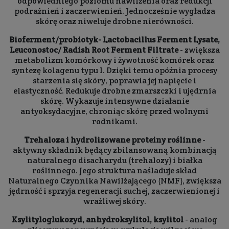
odpowiedniego poziomu nawilżenia oraz redukcji
podrażnień i zaczerwienień. Jednocześnie wygładza
skórę oraz niweluje drobne nierówności.
Bioferment/probiotyk- Lactobacillus Ferment Lysate,
Leuconostoc/ Radish Root Ferment Filtrate
- zwiększa
metabolizm komórkowy i żywotność komórek oraz
syntezę kolagenu typu I. Dzięki temu opóźnia procesy
starzenia się skóry, poprawia jej napięcie i
elastyczność. Redukuje drobne zmarszczki i ujędrnia
skórę. Wykazuje intensywne działanie
antyoksydacyjne, chroniąc skórę przed wolnymi
rodnikami.
Trehaloza i hydrolizowane proteiny roślinne
-
aktywny składnik będący zbilansowaną kombinacją
naturalnego disacharydu (trehalozy) i białka
roślinnego. Jego struktura naśladuje skład
Naturalnego Czynnika Nawilżającego (NMF), zwiększa
jędrność i sprzyja regeneracji suchej, zaczerwienionej i
wrażliwej skóry.
Ksylityloglukozyd, anhydroksylitol, ksylitol
- analog