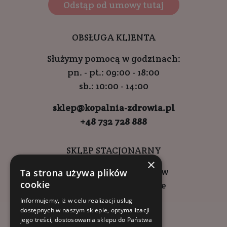
Odstąp od umowy tutaj
OBSŁUGA KLIENTA
Służymy pomocą w godzinach:
pn. - pt.: 09:00 - 18:00
sb.: 10:00 - 14:00
sklep@kopalnia-zdrowia.pl
+48 732 728 888
SKLEP STACJONARNY
×
ul. Wadowicka 6, Kraków
Ta strona używa plików
cookie
Kompleks Buma Square
godziny otwarcia:
Informujemy, iż w celu realizacji usług
dostępnych w naszym sklepie, optymalizacji
9:00 - 18:00 (pon-pt)
jego treści, dostosowania sklepu do Państwa
10:00 - 14:00 (sob)