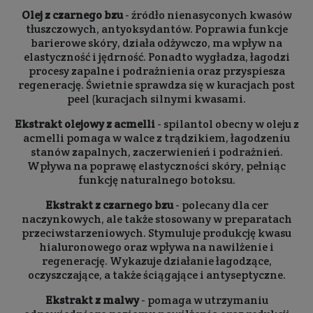
Olej z czarnego bzu
- źródło nienasyconych kwasów
tłuszczowych, antyoksydantów. Poprawia funkcje
barierowe skóry, działa odżywczo, ma wpływ na
elastyczność i jędrność. Ponadto wygładza, łagodzi
procesy zapalne i podrażnienia oraz przyspiesza
regenerację. Świetnie sprawdza się w kuracjach post
peel (kuracjach silnymi kwasami.
Ekstrakt olejowy z acmelli
- spilantol obecny w oleju z
acmelli pomaga w walce z trądzikiem, łagodzeniu
stanów zapalnych, zaczerwienień i podrażnień.
Wpływa na poprawę elastyczności skóry, pełniąc
funkcję naturalnego botoksu.
Ekstrakt z czarnego bzu
- polecany dla cer
naczynkowych, ale także stosowany w preparatach
przeciwstarzeniowych. Stymuluje produkcję kwasu
hialuronowego oraz wpływa na nawilżenie i
regenerację. Wykazuje działanie łagodzące,
oczyszczające, a także ściągające i antyseptyczne.
Ekstrakt z malwy
- pomaga w utrzymaniu