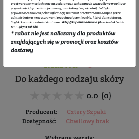
przetwarzane w celach oraz na podstawach wskazanych szczegółowo w
polityce
prywatności
(np. realizacja umowy, marketing bezpośredni).
Polityka
prywatności
zawiera pełną informację na temat przetwarzania danych przez
administratora wraz z prawami przysługującymi osobie, której dane dotyczą.
Szybki kontakt z administratorem:
sklep@kopalnia-zdrowia.pl
do kontaktu lub
tel.:
+48 732 728 888
* rabat nie jest naliczany dla produktów
Maseczka wygładzająca
znajdujących się w promocji oraz kosztów
do twarzy - Czarny Bez i
dostawy
Malwa
Do każdego rodzaju skóry
★★★★★
★★★★★
0.0 (0)
Producent:
Cztery Szpaki
Dostępność:
Chwilowy brak
Wybrana wersja: