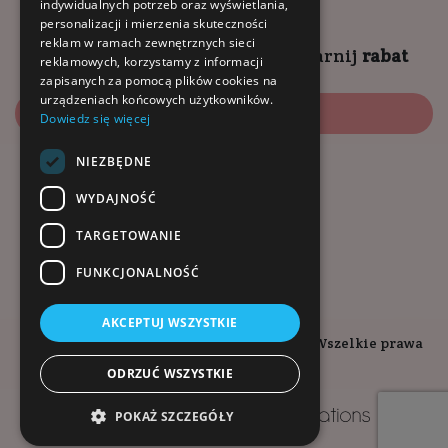
indywidualnych potrzeb oraz wyświetlania,
personalizacji i mierzenia skuteczności
reklam w ramach zewnętrznych sieci
Zapisz się na
NEWSLETTER
i
zgarnij
rabat
reklamowych, korzystamy z informacji
zapisanych za pomocą plików cookies na
urządzeniach końcowych użytkowników.
Zapisz się
Dowiedz się więcej
NIEZBĘDNE
Dołącz do nas:
WYDAJNOŚĆ
TARGETOWANIE
FUNKCJONALNOŚĆ
AKCEPTUJ WSZYSTKIE
Copyright © 2026. Kopalnia-Zdrowia.pl - Wszelkie prawa
zastrzeżone.
ODRZUĆ WSZYSTKIE
Projekt i wykonanie
POKAŻ SZCZEGÓŁY