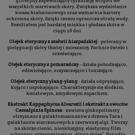
gliceryny zapewniający cyrkulację wilgoci we
wszystkich warstwach skóry. Zwiększa wydzielanie
kwasu hialuronowego oraz wzmacnia barierę
ochronną skóry, dzięki czemu ogranicza utratę wody.
Rezultatem jest bardziej miękka i gładsza skóra w
ciągu 28 dni.
Olejek eteryczny z szałwii hiszpańskiej
- polecany w
pielęgnacji skóry tłustej i mieszanej. Pachnie świeżo i
orzeźwiająco.
Olejek eteryczny z pomarańczy
- działa pobudzająco,
odświeżająco, oczyszczająco i tonizująco.
Olejek eteryczny ylang-ylang
- działa odprężająco,
kojąco i uspokajająco. Charakteryzuje się słodkim,
kwiatowym, zmysłowym zapachem.
Ekstrakt Kappaphycus Alvarezii i ekstrakt z owoców
Caesalpinia Spinosa
- zawiera glukopolimery
otrzymane z galaktomannanów z drzewa Tara i
galaktanów siarczanowych z czerwonej algi. Tworzy
na skórze cienki, nieokluzyjny, elastyczny film
ochronny, przypominający „drugą skórę”. Ponadto