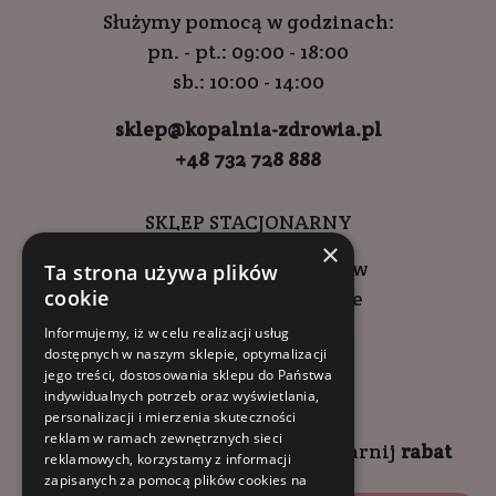
Służymy pomocą w godzinach:
pn. - pt.: 09:00 - 18:00
sb.: 10:00 - 14:00
sklep@kopalnia-zdrowia.pl
+48 732 728 888
SKLEP STACJONARNY
×
ul. Wadowicka 6, Kraków
Ta strona używa plików
cookie
Kompleks Buma Square
godziny otwarcia:
Informujemy, iż w celu realizacji usług
dostępnych w naszym sklepie, optymalizacji
9:00 - 18:00 (pon-pt)
jego treści, dostosowania sklepu do Państwa
10:00 - 14:00 (sob)
indywidualnych potrzeb oraz wyświetlania,
personalizacji i mierzenia skuteczności
reklam w ramach zewnętrznych sieci
Zapisz się na
NEWSLETTER
i
zgarnij
rabat
reklamowych, korzystamy z informacji
zapisanych za pomocą plików cookies na