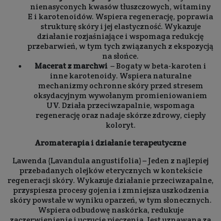
nienasyconych kwasów tłuszczowych, witaminy
E i karotenoidów. Wspiera regenerację, poprawia
strukturę skóry i jej elastyczność. Wykazuje
działanie rozjaśniające i wspomaga redukcję
przebarwień, w tym tych związanych z ekspozycją
na słońce.
Macerat z marchwi
– Bogaty w beta-karoten i
inne karotenoidy. Wspiera naturalne
mechanizmy ochronne skóry przed stresem
oksydacyjnym wywołanym promieniowaniem
UV. Działa przeciwzapalnie, wspomaga
regenerację oraz nadaje skórze zdrowy, ciepły
koloryt.
Aromaterapia i działanie terapeutyczne
Lawenda (Lavandula angustifolia) – Jeden z najlepiej
przebadanych olejków eterycznych w kontekście
regeneracji skóry. Wykazuje działanie przeciwzapalne,
przyspiesza procesy gojenia i zmniejsza uszkodzenia
skóry powstałe w wyniku oparzeń, w tym słonecznych.
Wspiera odbudowę naskórka, redukuje
zaczerwienienie i uczucie pieczenia. Jest uznawana za