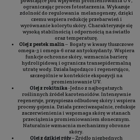
powstające pod wpływem promieniowania UV,
ograniczając proces fotostarzenia. Wykazuje
zdolność do regulowania melanogenezy, dzięki
czemu wspiera redukcję przebarwień i
wyrównanie kolorytu skóry. Charakteryzuje się
wysoką stabilnością i odpornością na światło
oraz temperaturę.
Olej z pestek malin
– Bogaty w kwasy tłuszczowe
omega-3 i omega-6 oraz antyoksydanty. Wspiera
funkcje ochronne skóry, wzmacnia barierę
hydrolipidową i ogranicza transepidermalną
utratę wody. Działa łagodząco i regenerująco,
szczególnie w kontekście ekspozycji na
promieniowanie UV.
Olej z rokitnika
-Jedno z najbogatszych
roślinnych źródeł karotenoidów. Intensywnie
regeneruje, przyspiesza odbudowę skóry i wspiera
procesy gojenia. Działa przeciwzapalnie, redukuje
zaczerwienienia i wspomaga skórę w stanach
przeciążenia promieniowaniem słonecznym.
Naturalnie wzmacnia mechanizmy obronne
skóry.
Olej z dzikiej róży
– Źródło niezbędnych