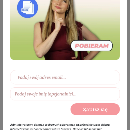
Kosmetyki
Twarz
Pielęgnacja twarzy
Olejek do twarzy
SUN LOVER Olejek do twarzy
i ciała z witaminą C i super owocami
BESTSELLER
Zapisz się
Administratorem danych osobowych zbieranych za pośrednictwem sklepu
internetowego jest Sprzedawca Edyta Starzyk. Dane są lub mogą być