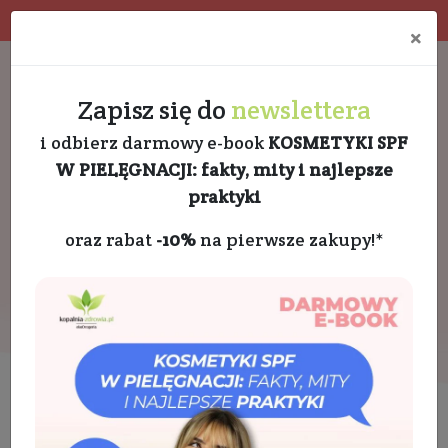
Program rabatowy
Eko pakowanie
×
Darmowa dostawa od 189 PLN
+48 732 728 888
Zapisz się do
newslettera
i odbierz darmowy e-book
KOSMETYKI SPF
W PIELĘGNACJI: fakty, mity i najlepsze
praktyki
oraz rabat
-10%
na pierwsze zakupy!*