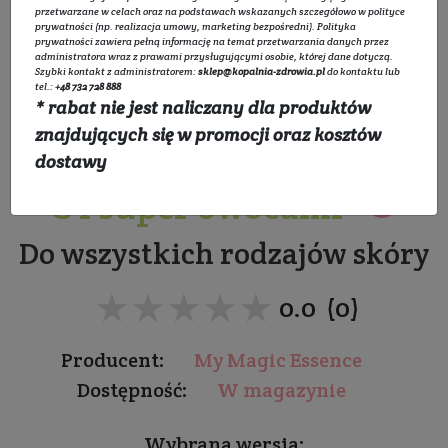
przetwarzane w celach oraz na podstawach wskazanych szczegółowo w
polityce
prywatności
(np. realizacja umowy, marketing bezpośredni).
Polityka
prywatności
zawiera pełną informację na temat przetwarzania danych przez
administratora wraz z prawami przysługującymi osobie, której dane dotyczą.
Szybki kontakt z administratorem:
sklep@kopalnia-zdrowia.pl
do kontaktu lub
tel.:
+48 732 728 888
* rabat nie jest naliczany dla produktów
SUN LOVER Olejek do
znajdujących się w promocji oraz kosztów
twarzy i ciała z witaminą
dostawy
C i super owocami
Do wszystkich rodzajów skóry
★★★★★
★★★★★
0.0 (0)
Producent:
My Magic Essence
Dostępność:
W magazynie
Wybrana wersja: