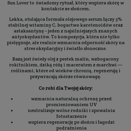
Sun Lover to świadomy rytuał, który wspiera skórę w
kontakcie ze słońcem.
Lekka, otulająca formuła olejowego serum łączy 3%
stabilnej witaminy C, bogactwo karotenoidów oraz
astaksantynę – jeden z najsilniejszych znanych
antyoksydantów. To kompozycja, która nie tylko
pielęgnuje, ale realnie wzmacnia odporność skóry na
stres oksydacyjny i światło słoneczne.
Bazą jest świeży olej z pestek malin, wzbogacony
rokitnikiem, dziką różą i maceratem z marchwi —
roślinami, które od wieków chronią, regenerują i
przywracają skórze równowagę.
Co robi dla Twojej skóry:
wzmacnia naturalną ochronę przed
promieniowaniem UV
neutralizuje wolne rodniki i spowalnia
fotostarzenie
wspiera regenerację po słońcu i łagodzi
podrażnienia