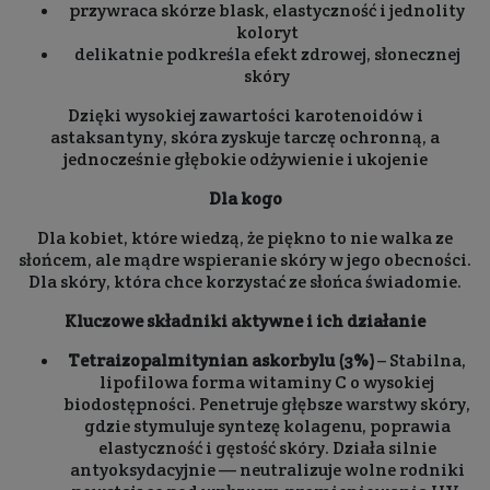
przywraca skórze blask, elastyczność i jednolity
koloryt
delikatnie podkreśla efekt zdrowej, słonecznej
skóry
Dzięki wysokiej zawartości karotenoidów i
astaksantyny, skóra zyskuje tarczę ochronną, a
jednocześnie głębokie odżywienie i ukojenie
Dla kogo
Dla kobiet, które wiedzą, że piękno to nie walka ze
słońcem, ale mądre wspieranie skóry w jego obecności.
Dla skóry, która chce korzystać ze słońca świadomie.
Kluczowe składniki aktywne i ich działanie
Tetraizopalmitynian askorbylu (3%)
– Stabilna,
lipofilowa forma witaminy C o wysokiej
biodostępności. Penetruje głębsze warstwy skóry,
gdzie stymuluje syntezę kolagenu, poprawia
elastyczność i gęstość skóry. Działa silnie
antyoksydacyjnie — neutralizuje wolne rodniki