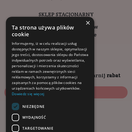
SKLEP STACJONARNY
×
ul. Wadowicka 6, Kraków
Ta strona używa plików
cookie
Kompleks Buma Square
godziny otwarcia:
Informujemy, iż w celu realizacji usług
dostępnych w naszym sklepie, optymalizacji
9:00 - 18:00 (pon-pt)
jego treści, dostosowania sklepu do Państwa
10:00 - 14:00 (sob)
indywidualnych potrzeb oraz wyświetlania,
personalizacji i mierzenia skuteczności
reklam w ramach zewnętrznych sieci
Zapisz się na
NEWSLETTER
i
zgarnij
rabat
reklamowych, korzystamy z informacji
zapisanych za pomocą plików cookies na
urządzeniach końcowych użytkowników.
Zapisz się
Dowiedz się więcej
NIEZBĘDNE
Dołącz do nas:
WYDAJNOŚĆ
TARGETOWANIE