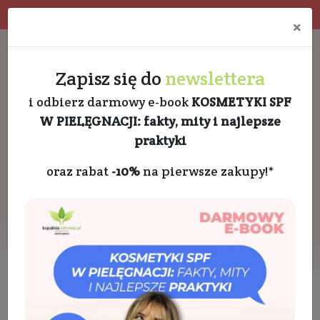
Program rabatowy
Eko pakowanie
×
Darmowa dostawa od 189 PLN
+48 732 728 888
Zapisz się do
newslettera
i odbierz darmowy e-book
KOSMETYKI SPF
W PIELĘGNACJI: fakty, mity i najlepsze
praktyki
oraz rabat
-10%
na pierwsze zakupy!*