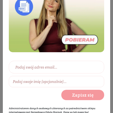
Eko dom
Ekologiczne środki czystości
Sprzątanie
Płyn do czyszczenia szyb i luster
Płyn do mycia ekranów MIĘTA
BESTSELLER
Zapisz się
Administratorem danych osobowych zbieranych za pośrednictwem sklepu
internetowego jest Sprzedawca Edyta Starzyk. Dane są lub mogą być