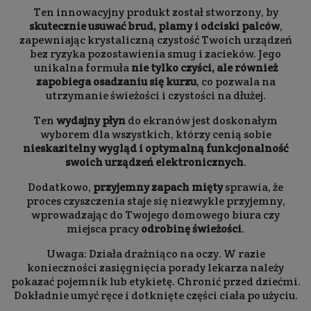
Ten innowacyjny produkt został stworzony, by
skutecznie usuwać brud, plamy i odciski palców
,
zapewniając krystaliczną czystość Twoich urządzeń
bez ryzyka pozostawienia smug i zacieków. Jego
unikalna formuła
nie tylko czyści, ale również
zapobiega osadzaniu się kurzu
, co pozwala na
utrzymanie świeżości i czystości na dłużej.
Ten
wydajny płyn
do ekranów jest doskonałym
wyborem dla wszystkich, którzy cenią sobie
nieskazitelny wygląd i optymalną funkcjonalność
swoich urządzeń elektronicznych
.
Dodatkowo,
przyjemny zapach mięty
sprawia, że
proces czyszczenia staje się niezwykle przyjemny,
wprowadzając do Twojego domowego biura czy
miejsca pracy
odrobinę świeżości
.
Uwaga: Działa drażniąco na oczy. W razie
konieczności zasięgnięcia porady lekarza należy
pokazać pojemnik lub etykietę. Chronić przed dziećmi.
Dokładnie umyć ręce i dotknięte części ciała po użyciu.