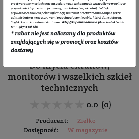
przetwarzane w celach oraz na podstawach wskazanych szczegółowo w
polityce
prywatności
(np. realizacja umowy, marketing bezpośredni).
Polityka
prywatności
zawiera pełną informację na temat przetwarzania danych przez
administratora wraz z prawami przysługującymi osobie, której dane dotyczą.
Szybki kontakt z administratorem:
sklep@kopalnia-zdrowia.pl
do kontaktu lub
tel.:
+48 732 728 888
* rabat nie jest naliczany dla produktów
Płyn do mycia ekranów
znajdujących się w promocji oraz kosztów
MIĘTA
dostawy
Do mycia ekranów,
monitorów i wszelkich szkieł
technicznych
★★★★★
★★★★★
0.0 (0)
Producent:
Zielko
Dostępność:
W magazynie