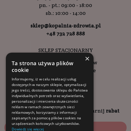
pn. - pt.: 09:00 - 18:00
sb.: 10:00 - 14:00
sklep@kopalnia-zdrowia.pl
+48 732 728 888
SKLEP STACJONARNY
×
ul. Wadowicka 6, Kraków
Ta strona używa plików
cookie
Kompleks Buma Square
godziny otwarcia:
Informujemy, iż w celu realizacji usług
dostępnych w naszym sklepie, optymalizacji
9:00 - 18:00 (pon-pt)
jego treści, dostosowania sklepu do Państwa
10:00 - 14:00 (sob)
indywidualnych potrzeb oraz wyświetlania,
personalizacji i mierzenia skuteczności
reklam w ramach zewnętrznych sieci
Zapisz się na
NEWSLETTER
i
zgarnij
rabat
reklamowych, korzystamy z informacji
zapisanych za pomocą plików cookies na
urządzeniach końcowych użytkowników.
Zapisz się
Dowiedz się więcej