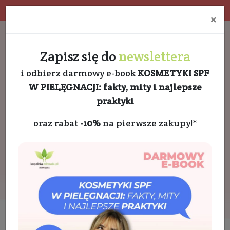
Program rabatowy
Eko pakowanie
×
Darmowa dostawa od 189 PLN
+48 732 728 888
Zapisz się do
newslettera
i odbierz darmowy e-book
KOSMETYKI SPF
W PIELĘGNACJI: fakty, mity i najlepsze
praktyki
oraz rabat
-10%
na pierwsze zakupy!*