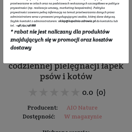
przetwarzane w celach oraz na podstawach wskazanych szczegółowo w
polityce
prywatności
(np. realizacja umowy, marketing bezpośredni).
Polityka
prywatności
zawiera pełną informację na temat przetwarzania danych przez
administratora wraz z prawami przysługującymi osobie, której dane dotyczą.
Szybki kontakt z administratorem:
sklep@kopalnia-zdrowia.pl
do kontaktu lub
Płyn myjąco - nawilżający
tel.:
+48 732 728 888
* rabat nie jest naliczany dla produktów
do pielęgnacji
znajdujących się w promocji oraz kosztów
dostawy
Stworzony z myślą o
codziennej pielęgnacji łapek
psów i kotów
★★★★★
★★★★★
0.0 (0)
Producent:
AIO Nature
Dostępność:
W magazynie