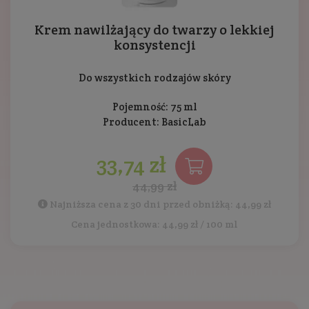
Krem nawilżający do twarzy o lekkiej
konsystencji
Do wszystkich rodzajów skóry
Pojemność: 75 ml
Producent:
BasicLab
33,74 zł
44,99 zł
Najniższa cena z 30 dni przed obniżką: 44,99 zł
Cena jednostkowa: 44,99 zł / 100 ml