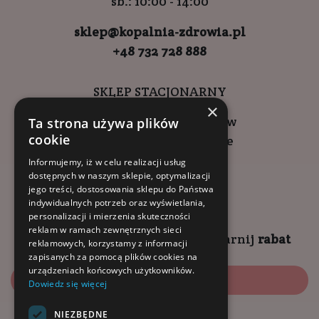
sb.: 10:00 - 14:00
sklep@kopalnia-zdrowia.pl
+48 732 728 888
SKLEP STACJONARNY
×
ul. Wadowicka 6, Kraków
Ta strona używa plików
cookie
Kompleks Buma Square
godziny otwarcia:
Informujemy, iż w celu realizacji usług
dostępnych w naszym sklepie, optymalizacji
9:00 - 18:00 (pon-pt)
jego treści, dostosowania sklepu do Państwa
10:00 - 14:00 (sob)
indywidualnych potrzeb oraz wyświetlania,
personalizacji i mierzenia skuteczności
reklam w ramach zewnętrznych sieci
Zapisz się na
NEWSLETTER
i
zgarnij
rabat
reklamowych, korzystamy z informacji
zapisanych za pomocą plików cookies na
urządzeniach końcowych użytkowników.
Zapisz się
Dowiedz się więcej
NIEZBĘDNE