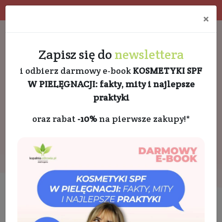
Program rabatowy
Eko pakowanie
×
Darmowa dostawa od 189 PLN
+48 732 728 888
Zapisz się do
newslettera
i odbierz darmowy e-book
KOSMETYKI SPF
W PIELĘGNACJI: fakty, mity i najlepsze
praktyki
oraz rabat
-10%
na pierwsze zakupy!*