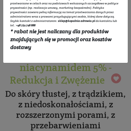
przetwarzane w celach oraz na podstawach wskazanych szczegółowo w
polityce
prywatności
(np. realizacja umowy, marketing bezpośredni).
Polityka
prywatności
zawiera pełną informację na temat przetwarzania danych przez
administratora wraz z prawami przysługującymi osobie, której dane dotyczą.
Szybki kontakt z administratorem:
sklep@kopalnia-zdrowia.pl
do kontaktu lub
tel.:
+48 732 728 888
* rabat nie jest naliczany dla produktów
Serum zmniejszające
znajdujących się w promocji oraz kosztów
dostawy
niedoskonałości z
niacynamidem 5% -
Redukcja i Zwężenie
Do skóry tłustej, z trądzikiem,
z niedoskonałościami, z
rozszerzonymi porami, z
przebarwieniami