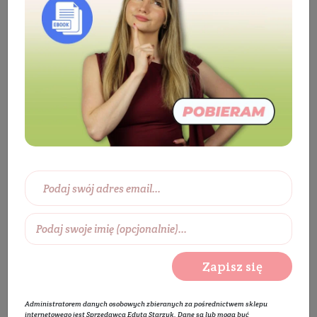
Kosmetyki
Twarz
Pielęgnacja twarzy
Serum do twarzy
Serum do cery tłustej
Serum zmniejszające niedoskonałości z niacynamidem
5% - Redukcja i Zwężenie
BESTSELLER
PROMOCJA
Zapisz się
Administratorem danych osobowych zbieranych za pośrednictwem sklepu
internetowego jest Sprzedawca Edyta Starzyk. Dane są lub mogą być