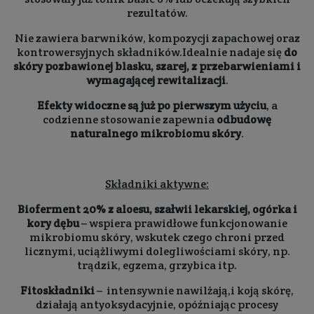
rezultatów.
Nie zawiera barwników, kompozycji zapachowej oraz
kontrowersyjnych składników.Idealnie nadaje się
do
skóry pozbawionej blasku, szarej, z przebarwieniami i
wymagającej rewitalizacji
.
Efekty widoczne są już po pierwszym użyciu
, a
codzienne stosowanie zapewnia
odbudowę
naturalnego mikrobiomu skóry
.
Składniki aktywne:
Bioferment 20% z aloesu, szałwii lekarskiej, ogórka i
kory dębu
– wspiera prawidłowe funkcjonowanie
mikrobiomu skóry, wskutek czego chroni przed
licznymi, uciążliwymi dolegliwościami skóry, np.
trądzik, egzema, grzybica itp.
Fitoskładniki
– intensywnie nawilżają,i koją skórę,
działają antyoksydacyjnie, opóźniając procesy