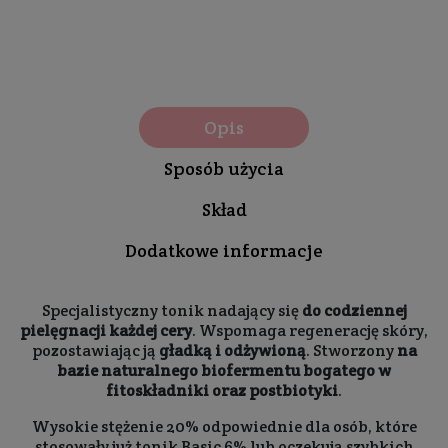
Opis
Sposób użycia
Skład
Dodatkowe informacje
Specjalistyczny tonik nadający się
do codziennej
pielęgnacji każdej cery
. Wspomaga regenerację skóry,
pozostawiając ją
gładką i odżywioną
. Stworzony
na
bazie naturalnego biofermentu bogatego w
fitoskładniki oraz postbiotyki
.
Wysokie stężenie 20% odpowiednie dla osób, które
stosowały już tonik Basic 6% lub oczekują szybkich