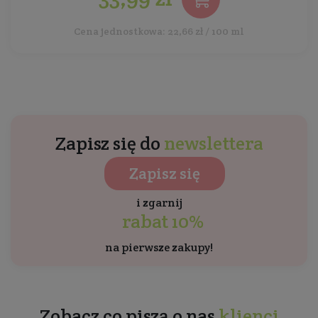
Cena jednostkowa: 22,66 zł / 100 ml
Zapisz się do
newslettera
Zapisz się
i zgarnij
rabat 10%
na pierwsze zakupy!
Zobacz co piszą o nas
klienci