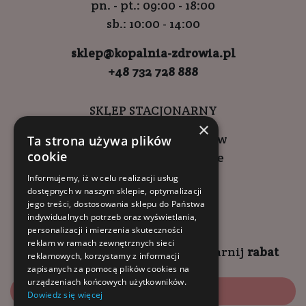
pn. - pt.: 09:00 - 18:00
sb.: 10:00 - 14:00
sklep@kopalnia-zdrowia.pl
+48 732 728 888
SKLEP STACJONARNY
×
ul. Wadowicka 6, Kraków
Ta strona używa plików
cookie
Kompleks Buma Square
godziny otwarcia:
Informujemy, iż w celu realizacji usług
dostępnych w naszym sklepie, optymalizacji
9:00 - 18:00 (pon-pt)
jego treści, dostosowania sklepu do Państwa
10:00 - 14:00 (sob)
indywidualnych potrzeb oraz wyświetlania,
personalizacji i mierzenia skuteczności
reklam w ramach zewnętrznych sieci
Zapisz się na
NEWSLETTER
i
zgarnij
rabat
reklamowych, korzystamy z informacji
zapisanych za pomocą plików cookies na
urządzeniach końcowych użytkowników.
Zapisz się
Dowiedz się więcej