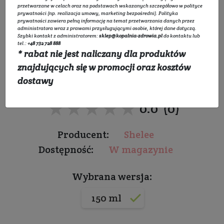
przetwarzane w celach oraz na podstawach wskazanych szczegółowo w
polityce
prywatności
(np. realizacja umowy, marketing bezpośredni).
Polityka
prywatności
zawiera pełną informację na temat przetwarzania danych przez
Tonik naturalny Effective
administratora wraz z prawami przysługującymi osobie, której dane dotyczą.
Szybki kontakt z administratorem:
sklep@kopalnia-zdrowia.pl
do kontaktu lub
tel.:
+48 732 728 888
z biofermentem 20%
* rabat nie jest naliczany dla produktów
znajdujących się w promocji oraz kosztów
Do wszystkich rodzajów skóry
dostawy
★★★★★
★★★★★
0.0 (0)
Producent:
Shelee
Dostępność:
W magazynie
Wybrana wersja:
150 ml