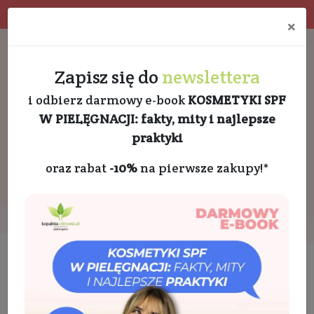
4.9 w Google opinie
Doradztwo kosmetologa
×
Darmowa dostawa od 189 PLN
+48 732 728 888
Zapisz się do
newslettera
i odbierz darmowy e-book
KOSMETYKI SPF
W PIELĘGNACJI: fakty, mity i najlepsze
praktyki
oraz rabat
-10%
na pierwsze zakupy!*