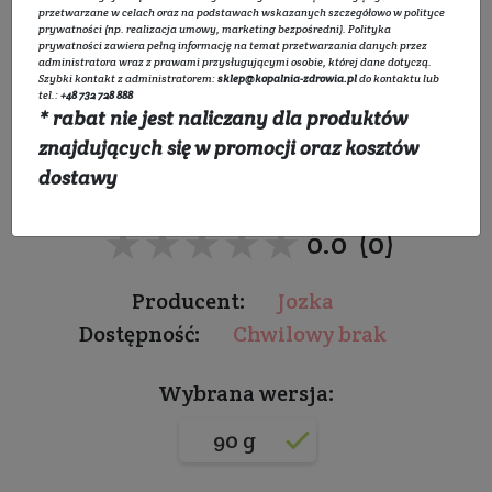
przetwarzane w celach oraz na podstawach wskazanych szczegółowo w
polityce
prywatności
(np. realizacja umowy, marketing bezpośredni).
Polityka
prywatności
zawiera pełną informację na temat przetwarzania danych przez
administratora wraz z prawami przysługującymi osobie, której dane dotyczą.
Szybki kontakt z administratorem:
sklep@kopalnia-zdrowia.pl
do kontaktu lub
tel.:
+48 732 728 888
* rabat nie jest naliczany dla produktów
Zasypka dla dzieci
znajdujących się w promocji oraz kosztów
Pyłek widłaka
dostawy
★★★★★
★★★★★
0.0 (0)
Producent:
Jozka
Dostępność:
Chwilowy brak
Wybrana wersja:
90 g