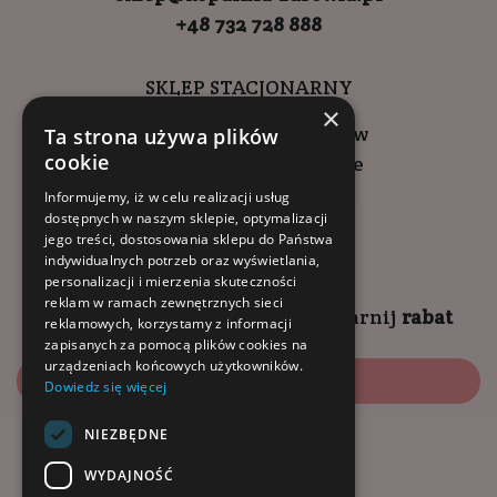
+48 732 728 888
SKLEP STACJONARNY
×
ul. Wadowicka 6, Kraków
Ta strona używa plików
cookie
Kompleks Buma Square
godziny otwarcia:
Informujemy, iż w celu realizacji usług
dostępnych w naszym sklepie, optymalizacji
9:00 - 18:00 (pon-pt)
jego treści, dostosowania sklepu do Państwa
10:00 - 14:00 (sob)
indywidualnych potrzeb oraz wyświetlania,
personalizacji i mierzenia skuteczności
reklam w ramach zewnętrznych sieci
Zapisz się na
NEWSLETTER
i
zgarnij
rabat
reklamowych, korzystamy z informacji
zapisanych za pomocą plików cookies na
urządzeniach końcowych użytkowników.
Zapisz się
Dowiedz się więcej
NIEZBĘDNE
Dołącz do nas:
WYDAJNOŚĆ