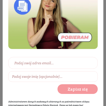
Kosmetyki
Mama i dzieci
Pielęgnacja
dzieci i niemowląt
Kremy dla dzieci
Krem do
pupy dla dzieci
Zasypka dla dzieci
Zapisz się
Administratorem danych osobowych zbieranych za pośrednictwem sklepu
internetowego jest Sprzedawca Edyta Starzyk. Dane są lub mogą być