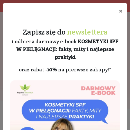
Program rabatowy
Eko pakowanie
×
Darmowa dostawa od 189 PLN
+48 732 728 888
Zapisz się do
newslettera
i odbierz darmowy e-book
KOSMETYKI SPF
W PIELĘGNACJI: fakty, mity i najlepsze
praktyki
oraz rabat
-10%
na pierwsze zakupy!*