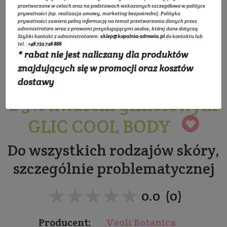
przetwarzane w celach oraz na podstawach wskazanych szczegółowo w
polityce
prywatności
(np. realizacja umowy, marketing bezpośredni).
Polityka
prywatności
zawiera pełną informację na temat przetwarzania danych przez
administratora wraz z prawami przysługującymi osobie, której dane dotyczą.
Szybki kontakt z administratorem:
sklep@kopalnia-zdrowia.pl
do kontaktu lub
tel.:
+48 732 728 888
* rabat nie jest naliczany dla produktów
Żel złuszczająco -
znajdujących się w promocji oraz kosztów
regulujący do mycia ciała
dostawy
z 5% kwasem glikolowym
GLIC COOL BODY
Do wszystkich rodzajów skóry,
szczególnie problematycznej
★★★★★
★★★★★
0.0 (0)
Producent:
Veoli Botanica