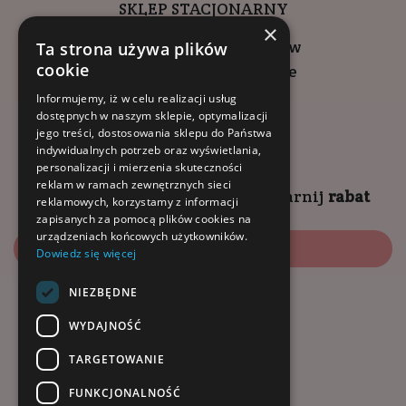
SKLEP STACJONARNY
×
ul. Wadowicka 6, Kraków
Ta strona używa plików
cookie
Kompleks Buma Square
godziny otwarcia:
Informujemy, iż w celu realizacji usług
dostępnych w naszym sklepie, optymalizacji
9:00 - 18:00 (pon-pt)
jego treści, dostosowania sklepu do Państwa
10:00 - 14:00 (sob)
indywidualnych potrzeb oraz wyświetlania,
personalizacji i mierzenia skuteczności
reklam w ramach zewnętrznych sieci
Zapisz się na
NEWSLETTER
i
zgarnij
rabat
reklamowych, korzystamy z informacji
zapisanych za pomocą plików cookies na
urządzeniach końcowych użytkowników.
Zapisz się
Dowiedz się więcej
NIEZBĘDNE
Dołącz do nas:
WYDAJNOŚĆ
TARGETOWANIE
FUNKCJONALNOŚĆ