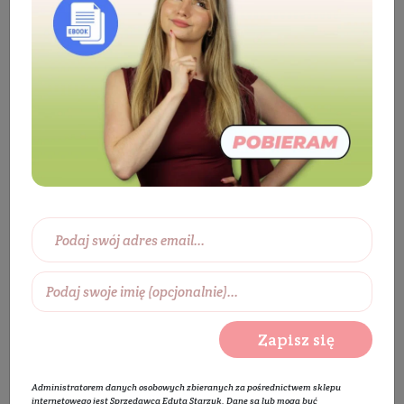
Kosmetyki
Ciało
Do kąpieli
Żel
pod prysznic
Żel złuszczająco - regulujący do mycia
ciała z 5% kwasem glikolowym GLIC COOL BODY
Zapisz się
Administratorem danych osobowych zbieranych za pośrednictwem sklepu
internetowego jest Sprzedawca Edyta Starzyk. Dane są lub mogą być