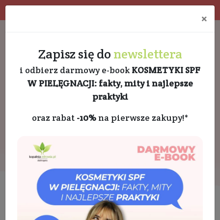
Program rabatowy
Eko pakowanie
×
Darmowa dostawa od 189 PLN
+48 732 728 888
Zapisz się do
newslettera
i odbierz darmowy e-book
KOSMETYKI SPF
W PIELĘGNACJI: fakty, mity i najlepsze
praktyki
oraz rabat
-10%
na pierwsze zakupy!*