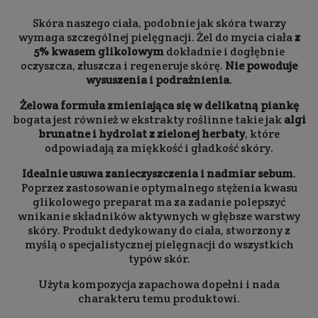
Skóra naszego ciała, podobnie jak skóra twarzy
wymaga szczególnej pielęgnacji. Żel do mycia ciała
z
5% kwasem glikolowym
dokładnie i dogłębnie
oczyszcza, złuszcza i regeneruje skórę.
Nie powoduje
wysuszenia i podrażnienia
.
Żelowa formuła zmieniająca się w delikatną piankę
bogata jest również w ekstrakty roślinne takie jak
algi
brunatne i hydrolat z zielonej herbaty
, które
odpowiadają za miękkość i gładkość skóry.
Idealnie usuwa zanieczyszczenia i nadmiar sebum
.
Poprzez zastosowanie optymalnego stężenia kwasu
glikolowego preparat ma za zadanie polepszyć
wnikanie składników aktywnych w głębsze warstwy
skóry. Produkt dedykowany do ciała, stworzony z
myślą o specjalistycznej pielęgnacji do wszystkich
typów skór.
Użyta kompozycja zapachowa dopełni i nada
charakteru temu produktowi.