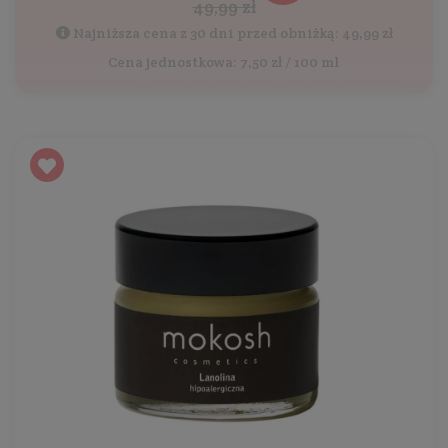
49,99 zł
Najniższa cena z 30 dni przed obniżką: 49,99 zł
Cena jednostkowa: 7,50 zł / 100 ml