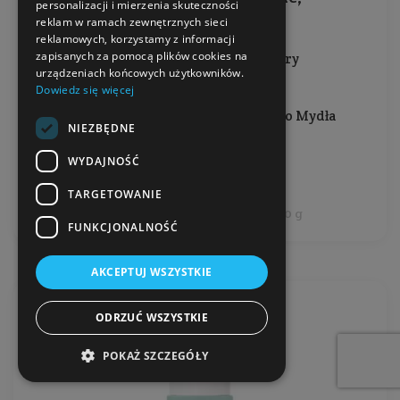
personalizacji i mierzenia skuteczności
nierafinowane
reklam w ramach zewnętrznych sieci
reklamowych, korzystamy z informacji
zapisanych za pomocą plików cookies na
Do wszystkich rodzajów skóry
urządzeniach końcowych użytkowników.
Dowiedz się więcej
Waga: 75 g
Producent:
Ministerstwo Dobrego Mydła
NIEZBĘDNE
29,99 zł
WYDAJNOŚĆ
TARGETOWANIE
Cena jednostkowa: 39,99 zł / 100 g
FUNKCJONALNOŚĆ
AKCEPTUJ WSZYSTKIE
ODRZUĆ WSZYSTKIE
POKAŻ SZCZEGÓŁY