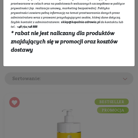
przetwarzane w celach oraz na podstawach wskazanych szczegółowo w
polityce
Wybierz kategorie:
prywatności
(np. realizacja umowy, marketing bezpośredni).
Polityka
prywatności
zawiera pełną informację na temat przetwarzania danych przez
administratora wraz z prawami przysługującymi osobie, której dane dotyczą.
Rozwiń listę
Szybki kontakt z administratorem:
sklep@kopalnia-zdrowia.pl
do kontaktu lub
tel.:
+48 732 728 888
* rabat nie jest naliczany dla produktów
Filtruj
znajdujących się w promocji oraz kosztów
dostawy
Sortowanie:
BESTSELLER
PROMOCJA