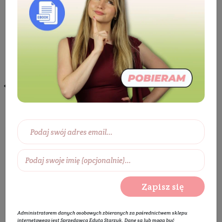
Potrzeby ciała
Produkty dla kobiet w ciąży
Produkty dla kobiet w ciąży
Wróć do Potrzeby ciała
Wybierz zakres cen:
0 zł
450 zł
Zapisz się
Wybierz producentów:
Administratorem danych osobowych zbieranych za pośrednictwem sklepu
Rozwiń listę
internetowego jest Sprzedawca Edyta Starzyk. Dane są lub mogą być