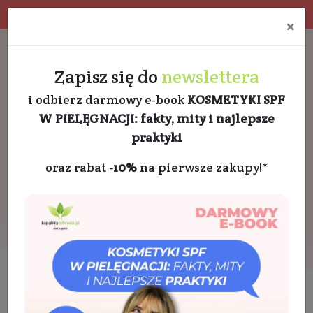
Program rabatowy
Eko pakowanie
×
Darmowa dostawa od 189 PLN
+48 732 728 888
Zapisz się do
newslettera
i odbierz darmowy e-book
KOSMETYKI SPF
W PIELĘGNACJI: fakty, mity i najlepsze
praktyki
oraz rabat
-10%
na pierwsze zakupy!*