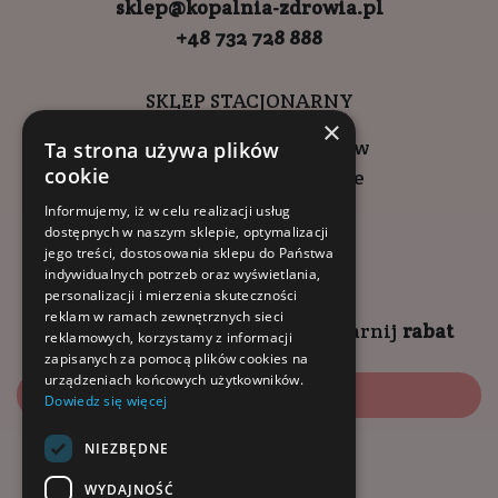
sklep@kopalnia-zdrowia.pl
+48 732 728 888
SKLEP STACJONARNY
×
ul. Wadowicka 6, Kraków
Ta strona używa plików
cookie
Kompleks Buma Square
godziny otwarcia:
Informujemy, iż w celu realizacji usług
dostępnych w naszym sklepie, optymalizacji
9:00 - 18:00 (pon-pt)
jego treści, dostosowania sklepu do Państwa
10:00 - 14:00 (sob)
indywidualnych potrzeb oraz wyświetlania,
personalizacji i mierzenia skuteczności
reklam w ramach zewnętrznych sieci
Zapisz się na
NEWSLETTER
i
zgarnij
rabat
reklamowych, korzystamy z informacji
zapisanych za pomocą plików cookies na
urządzeniach końcowych użytkowników.
Zapisz się
Dowiedz się więcej
NIEZBĘDNE
Dołącz do nas:
WYDAJNOŚĆ