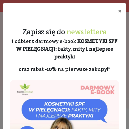
Program rabatowy
Eko pakowanie
×
Darmowa dostawa od 189 PLN
+48 732 728 888
Zapisz się do
newslettera
i odbierz darmowy e-book
KOSMETYKI SPF
W PIELĘGNACJI: fakty, mity i najlepsze
praktyki
oraz rabat
-10%
na pierwsze zakupy!*