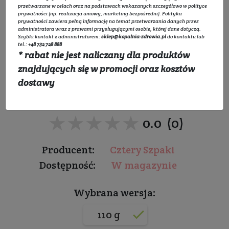
przetwarzane w celach oraz na podstawach wskazanych szczegółowo w
polityce
prywatności
(np. realizacja umowy, marketing bezpośredni).
Polityka
prywatności
zawiera pełną informację na temat przetwarzania danych przez
administratora wraz z prawami przysługującymi osobie, której dane dotyczą.
Szybki kontakt z administratorem:
sklep@kopalnia-zdrowia.pl
do kontaktu lub
Mydło Miś z delikatną
tel.:
+48 732 728 888
* rabat nie jest naliczany dla produktów
lanoliną
znajdujących się w promocji oraz kosztów
dostawy
Do wszystkich rodzajów skóry
★★★★★
★★★★★
0.0 (0)
Producent:
Cztery Szpaki
Dostępność:
W magazynie
Wybrana wersja:
110 g