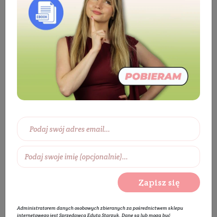
Kosmetyki
Ciało
Mydła
Mydło
w kostce
Mydło Miś z delikatną lanoliną
BESTSELLER
Zapisz się
Administratorem danych osobowych zbieranych za pośrednictwem sklepu
internetowego jest Sprzedawca Edyta Starzyk. Dane są lub mogą być