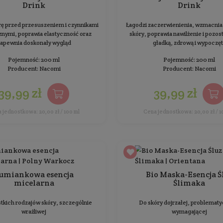
Esencja nawilżająca z
proteinami ryżowymi i
karagenianem Hydra Comfort
Do każdego rodzaju skóry
Pojemność: 50 ml
Producent:
Biosoma
58,99 zł
Cena jednostkowa: 117,98 zł / 100 ml