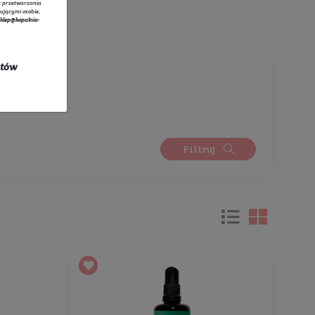
ej
tratorem danych osobowych zbieranych za pośrednictwem sklepu
owego jest Sprzedawca Edyta Starzyk. Dane są lub mogą być
rzane w celach oraz na podstawach wskazanych szczegółowo w
 prywatności
(np. realizacja umowy, marketing bezpośredni).
 prywatności
zawiera pełną informację na temat przetwarzania
rzez administratora wraz z prawami przysługującymi osobie,
ane dotyczą. Szybki kontakt z administratorem:
sklep@kopalnia-
pl
do kontaktu lub tel.:
+48 732 728 888
ych się w promocji oraz kosztów