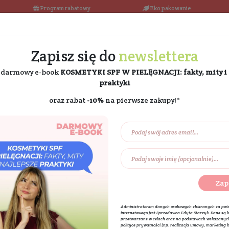
łka w 24h
Program rabatowy
Darmowa dostawa od 189 PLN
Zapisz się do
ne
i odbierz darmowy e-book
KOSMETYKI SPF W PIE
praktyki
oraz rabat
-10%
na pierw
Na prezent
Eko dom
Składniki akt