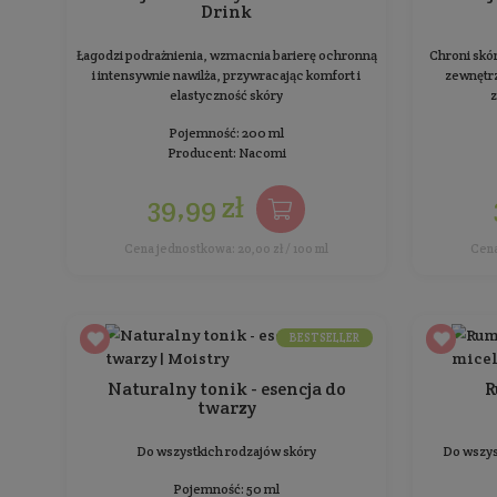
Esencja hydro - liftingująca
The Muse
Do każdego rodzaju skóry
Pojemność: 100 ml
Producent:
Resibo
76,29 zł
108,99 zł
Najniższa cena z 30 dni przed obniżką: 108,99 zł
Cena jednostkowa: 76,29 zł / 100 ml