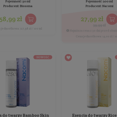
Pojemność: 30 ml
Producent:
Trawiaste
209,99 zł
Cena jednostkowa: 699,97 zł / 100 ml