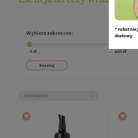
Kosmetyki
Twarz
Pielęgnacja 
Esencja do cery wraż
Wybierz zakres cen:
0 zł
Resetuj