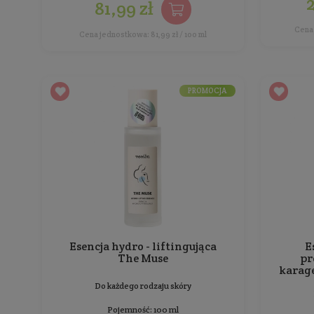
Tonik - Esencja mleczna
tonizująca
Do każdego rodzaju skóry, zwłaszcza z
uszkodzoną barierą hydrolipidową