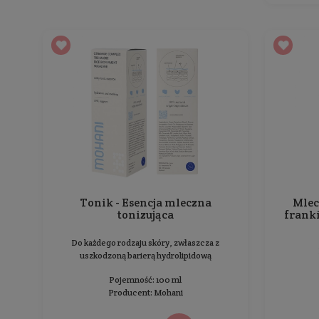
Aktywna esencja tonizująca
Biała Róża
Do wszystkich rodzajów skóry
Pojemność: 100 ml
Producent:
Mokosh
64,99 zł
Cena jednostkowa: 64,99 zł / 100 ml