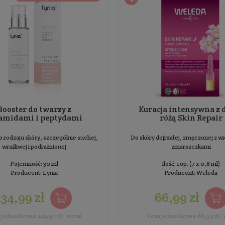
Do wszystkich rodzajów skóry, szczególnie
podrażnionej
Pojemność: 20 ml
Producent:
Natural Secrets
48,99 zł
Cena jednostkowa: 244,95 zł / 100 ml
KUP ZA 89 ZŁ - KREM GRATIS