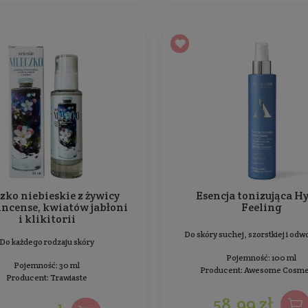
Booster do twarzy z
ceramidami i peptydami
Do każdego rodzaju skóry, szczególnie suchej,
D
wrażliwej i podrażnionej
Pojemność: 30 ml
Producent:
Lynia
134,99 zł
Cena jednostkowa: 449,97 zł / 100 ml