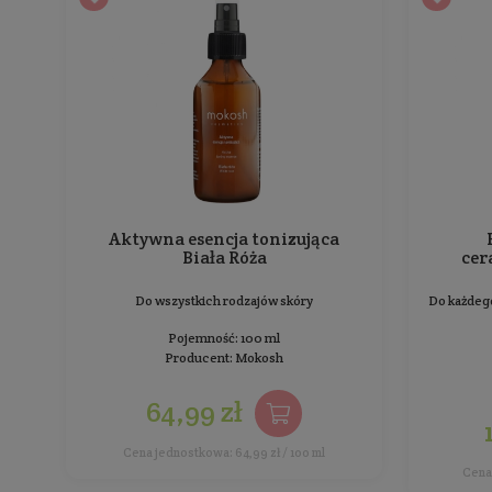
Do wszystkich rodzajów skóry, szczególnie
podrażnionej
Pojemność: 100 ml
Producent:
Natural Secrets
88,99 zł
Cena jednostkowa: 88,99 zł / 100 ml