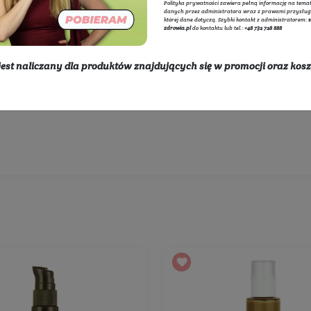
twarzy
Esencja do twarzy
Esencja do cery wrażliw
Adminis
internet
przetwa
liwej
polityce
Polityka
danych p
której d
zdrowia.
* rabat nie jest naliczany dla produktów znajdując
Wybierz producentów:
dostawy
Rozwiń listę
450 zł