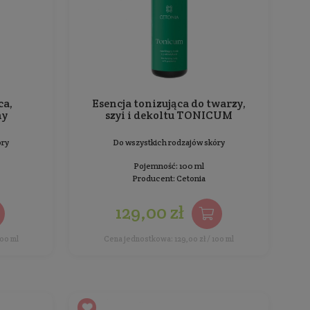
Esencja z kadzidłowca,
Esencj
cytryńca i koniczyny
szy