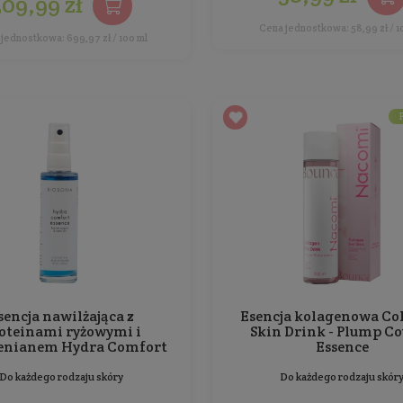
Mleczko niebieskie z żywicy
frankincense, kwiatów jabłoni
i klikitorii
Do każdego rodzaju skóry