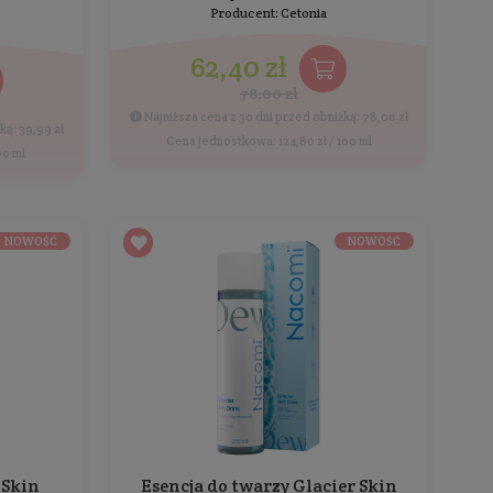
Pojemność: 100 ml
Producent:
Awesome Cosmetics
58,99 zł
Cena jednostkowa: 58,99 zł / 100 ml
Cena 
PROMOCJA