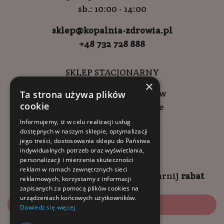
sb.: 10:00 - 14:00
sklep@kopalnia-zdrowia.pl
+48 732 728 888
SKLEP STACJONARNY
×
ul. Wadowicka 6, Kraków
Ta strona używa plików
cookie
Kompleks Buma Square
godziny otwarcia:
Informujemy, iż w celu realizacji usług
dostępnych w naszym sklepie, optymalizacji
9:00 - 18:00 (pon-pt)
jego treści, dostosowania sklepu do Państwa
10:00 - 14:00 (sob)
indywidualnych potrzeb oraz wyświetlania,
personalizacji i mierzenia skuteczności
reklam w ramach zewnętrznych sieci
Zapisz się na
NEWSLETTER
i
zgarnij
rabat
reklamowych, korzystamy z informacji
zapisanych za pomocą plików cookies na
urządzeniach końcowych użytkowników.
Zapisz się
Dowiedz się więcej