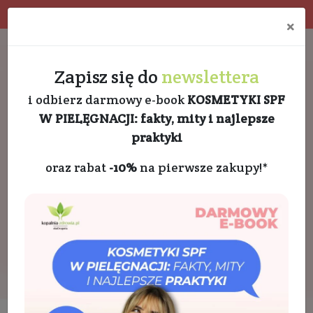
Program rabatowy
Eko pakowanie
×
Darmowa dostawa od 189 PLN
+48 732 728 888
Zapisz się do
newslettera
i odbierz darmowy e-book
KOSMETYKI SPF
W PIELĘGNACJI: fakty, mity i najlepsze
praktyki
oraz rabat
-10%
na pierwsze zakupy!*