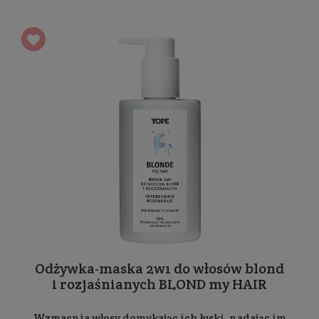
Odżywka-maska 2w1 do włosów blond
i rozjaśnianych BLOND my HAIR
Wzmacnia włosy domykając ich łuski, nadając im