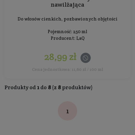
nawilżająca
Do włosów cienkich, pozbawionych objętości
Pojemność: 250 ml
Producent:
LaQ
28,99 zł
Cena jednostkowa: 11,60 zł / 100 ml
Produkty od
1
do
8
(z
8
produktów)
1