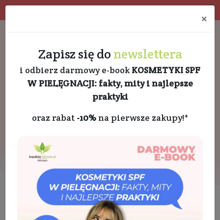
Program rabatowy
Eko pakowanie
×
Darmowa dostawa od 189 PLN
+48 732 728 888
Zapisz się do
newslettera
i odbierz darmowy e-book
KOSMETYKI SPF
W PIELĘGNACJI: fakty, mity i najlepsze
praktyki
oraz rabat
-10%
na pierwsze zakupy!*