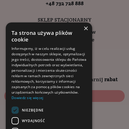
+48 732 728 888
SKLEP STACJONARNY
×
ul. Wadowicka 6, Kraków
Ta strona używa plików
cookie
Kompleks Buma Square
godziny otwarcia:
Informujemy, iż w celu realizacji usług
dostępnych w naszym sklepie, optymalizacji
9:00 - 18:00 (pon-pt)
jego treści, dostosowania sklepu do Państwa
10:00 - 14:00 (sob)
indywidualnych potrzeb oraz wyświetlania,
personalizacji i mierzenia skuteczności
reklam w ramach zewnętrznych sieci
Zapisz się na
NEWSLETTER
i
zgarnij
rabat
reklamowych, korzystamy z informacji
zapisanych za pomocą plików cookies na
urządzeniach końcowych użytkowników.
Zapisz się
Dowiedz się więcej
NIEZBĘDNE
Dołącz do nas:
WYDAJNOŚĆ