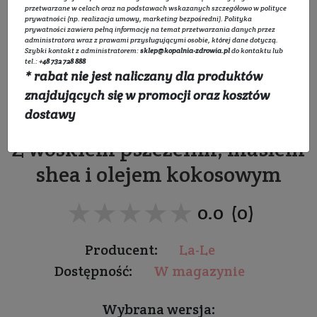
przetwarzane w celach oraz na podstawach wskazanych szczegółowo w
polityce
prywatności
(np. realizacja umowy, marketing bezpośredni).
Polityka
prywatności
zawiera pełną informację na temat przetwarzania danych przez
administratora wraz z prawami przysługującymi osobie, której dane dotyczą.
Szybki kontakt z administratorem:
sklep@kopalnia-zdrowia.pl
do kontaktu lub
tel.:
+48 732 728 888
* rabat nie jest naliczany dla produktów
Balsam - pomadka do ust
znajdujących się w promocji oraz kosztów
Czereśnia
dostawy
Z woskiem pszczelim, masłem
shea i olejem kokosowym
★★★★★
★★★★★
0.0 (0)
Producent:
La-Le
Dostępność:
W magazynie
Wybrana wersja: