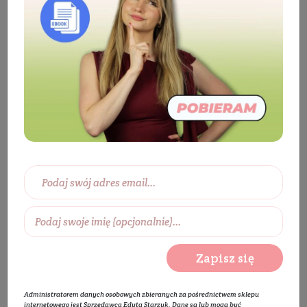
Kosmetyki
Twarz
Pielęgnacja ust
Pomadka i balsam do ust
Balsam - pomadka do
ust Czereśnia
Zapisz się
Administratorem danych osobowych zbieranych za pośrednictwem sklepu
internetowego jest Sprzedawca Edyta Starzyk. Dane są lub mogą być