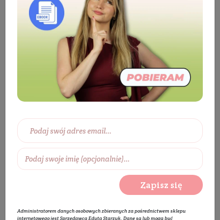
Kosmetyki
Ciało
Mydła
Mydło
w płynie
Mydło w płynie Mak z Kakao LUYA
Zapisz się
Administratorem danych osobowych zbieranych za pośrednictwem sklepu
internetowego jest Sprzedawca Edyta Starzyk. Dane są lub mogą być