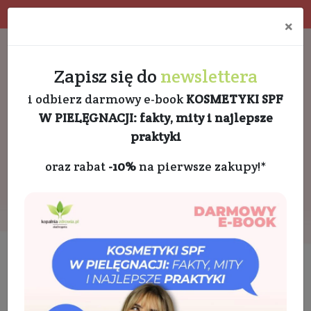
4.9 w Google opinie
Doradztwo kosmetologa
×
Darmowa dostawa od 189 PLN
+48 732 728 888
Zapisz się do
newslettera
i odbierz darmowy e-book
KOSMETYKI SPF
W PIELĘGNACJI: fakty, mity i najlepsze
praktyki
oraz rabat
-10%
na pierwsze zakupy!*