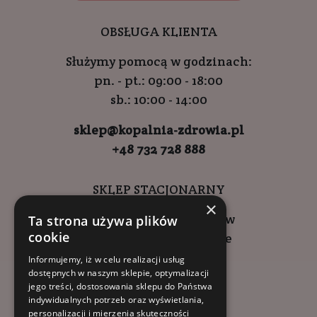
OBSŁUGA KLIENTA
Służymy pomocą w godzinach:
pn. - pt.: 09:00 - 18:00
sb.: 10:00 - 14:00
sklep@kopalnia-zdrowia.pl
+48 732 728 888
SKLEP STACJONARNY
×
ul. Wadowicka 6, Kraków
Ta strona używa plików
cookie
Kompleks Buma Square
godziny otwarcia:
Informujemy, iż w celu realizacji usług
dostępnych w naszym sklepie, optymalizacji
9:00 - 18:00 (pon-pt)
jego treści, dostosowania sklepu do Państwa
10:00 - 14:00 (sob)
indywidualnych potrzeb oraz wyświetlania,
personalizacji i mierzenia skuteczności