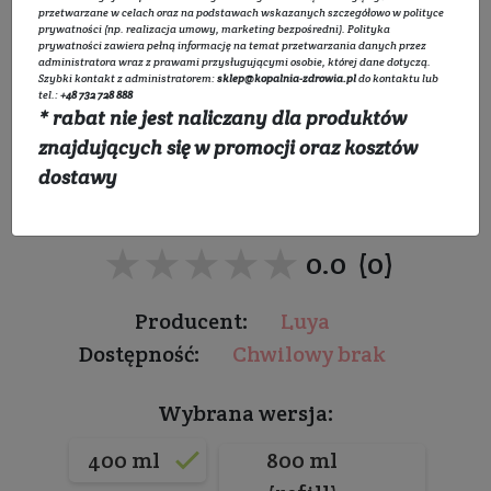
przetwarzane w celach oraz na podstawach wskazanych szczegółowo w
polityce
prywatności
(np. realizacja umowy, marketing bezpośredni).
Polityka
prywatności
zawiera pełną informację na temat przetwarzania danych przez
administratora wraz z prawami przysługującymi osobie, której dane dotyczą.
Szybki kontakt z administratorem:
sklep@kopalnia-zdrowia.pl
do kontaktu lub
Mydło w płynie Mak z
tel.:
+48 732 728 888
* rabat nie jest naliczany dla produktów
Kakao LUYA
znajdujących się w promocji oraz kosztów
dostawy
Do wszystkich rodzajów skóry
★★★★★
★★★★★
0.0 (0)
Producent:
Luya
Dostępność:
Chwilowy brak
Wybrana wersja:
400 ml
800 ml