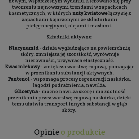
nowym, współczesnym wydaniu. Kierowano się przy
tworzeniu najnowszymi trendami w zapachcach
kosmetycznych, w których
nuty kwiatowe
łączy się z
zapachami kojarzonymi ze składnikami
pielęgnacyjnymi, olejami i masłami.
Składniki aktywne:
Niacynamid
- działa wygładzająco na powierzchnię
skóry, zmniejsza jej szorstkość, wyrównuje
nierówności, przywraca elastyczność.
Kwas mlekowy
- zmiękcza warstwę rogową, pomagając
w przenikaniu substancji aktywnych.
Pantenol
- wspomaga procesy regeneracji naskórka,
łagodzi podrażnienia, nawilża.
Gliceryna
- mocno nawilża skórę i ma zdolność
przenikania przez warstwę rogową naskórka, dzięki
temu ułatwia transport innych substancji w głąb
skóry.
Opinie
o produkcie