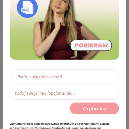
Kosmetyki
Ciało
Do kąpieli
Kule
do kąpieli
Kremowa kula do kąpieli - Creamers
Amalfi
Zapisz się
Administratorem danych osobowych zbieranych za pośrednictwem sklepu
internetowego jest Sprzedawca Edyta Starzyk. Dane są lub mogą być