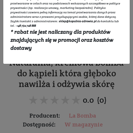
przetwarzane w celach oraz na podstawach wskazanych szczegółowo w
polityce
prywatności
(np. realizacja umowy, marketing bezpośredni).
Polityka
prywatności
zawiera pełną informację na temat przetwarzania danych przez
administratora wraz z prawami przysługującymi osobie, której dane dotyczą.
Szybki kontakt z administratorem:
sklep@kopalnia-zdrowia.pl
do kontaktu lub
tel.:
+48 732 728 888
* rabat nie jest naliczany dla produktów
Kremowa kula do kąpieli
znajdujących się w promocji oraz kosztów
- Creamers Amalfi
dostawy
Naturalna, kremowa bomba
do kąpieli która głęboko
nawilża i odżywia skórę
★★★★★
★★★★★
0.0 (0)
Producent:
La Bomba
Dostępność:
W magazynie