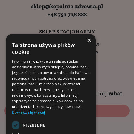
sklep@kopalnia-zdrowia.pl
+48 732 728 888
SKLEP STACJONARNY
×
ul. Wadowicka 6, Kraków
Ta strona używa plików
cookie
Kompleks Buma Square
godziny otwarcia:
Informujemy, iż w celu realizacji usług
dostępnych w naszym sklepie, optymalizacji
9:00 - 18:00 (pon-pt)
jego treści, dostosowania sklepu do Państwa
10:00 - 14:00 (sob)
indywidualnych potrzeb oraz wyświetlania,
personalizacji i mierzenia skuteczności
reklam w ramach zewnętrznych sieci
Zapisz się na
NEWSLETTER
i
zgarnij
rabat
reklamowych, korzystamy z informacji
zapisanych za pomocą plików cookies na
urządzeniach końcowych użytkowników.
Zapisz się
Dowiedz się więcej
NIEZBĘDNE
Dołącz do nas: