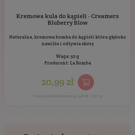
Kremowa kula do kąpieli - Creamers
Bluberry Blow
Naturalna, kremowa bomba do kąpieli która głęboko
nawilża i odżywia skórę
Waga: 50 g
Producent:
La Bomba
20,99 zł
Cena jednostkowa: 41,98 zł / 100 g