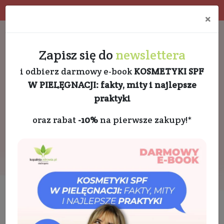
Program rabatowy
Eko pakowanie
×
Darmowa dostawa od 189 PLN
+48 732 728 888
Zapisz się do
newslettera
i odbierz darmowy e-book
KOSMETYKI SPF
W PIELĘGNACJI: fakty, mity i najlepsze
praktyki
oraz rabat
-10%
na pierwsze zakupy!*