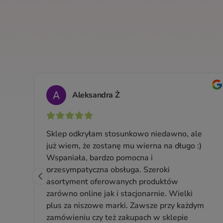
Gąbka EKO do mycia naczyń
Gąbka EKO do mycia naczyń Sonett
Ilość: 1 op. (2 szt.)
Producent:
Sonett
17,99 zł
Cena jednostkowa: 17,99 zł / 1 op.