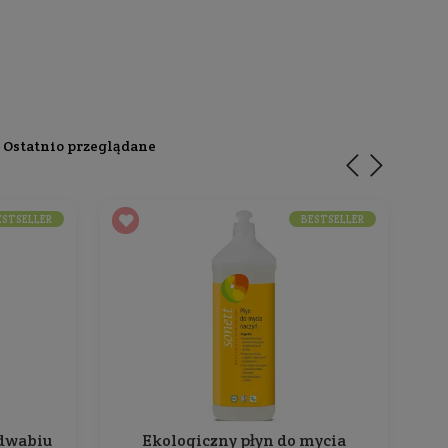
ormacje
prania
tkanin białych i kolorowych
.
noważonej Gospodarki CSE.
ch barwników, syntetycznych konserwantów, surowców m
h surowców z martwych zwierząt.