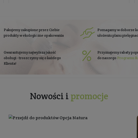
się do
newslettera
Zapisz się
Zobacz co piszą o