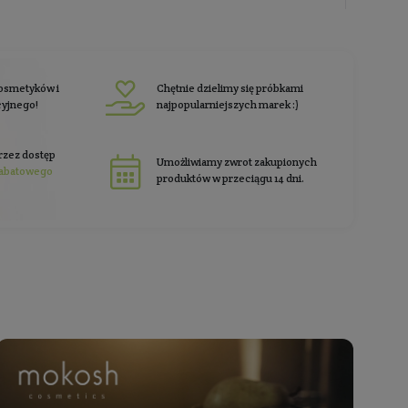
rabat 10%
i zgarnij
na pierwsze zakup
 nas
klienci