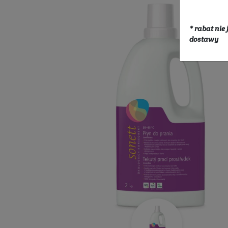
Eko dom
Ekologiczne środki czystośc