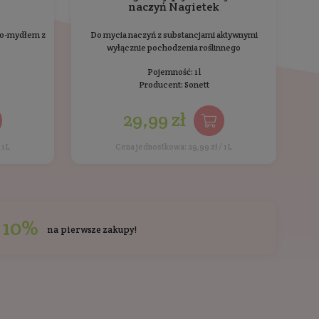
zcze oceniony.
i kupowali również
Ostatnio przeglądane
BESTSELLER