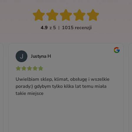
Ekologiczne tabletki do
P
zmywarki
Z minerałami i składniki organicznymi w pełni
Do 
biodegradowalnymi
Waga: 1.6 kg (80 tabletek)
Producent:
Sonett
89,99 zł
Cena jednostkowa: 56,24 zł / 1 kg