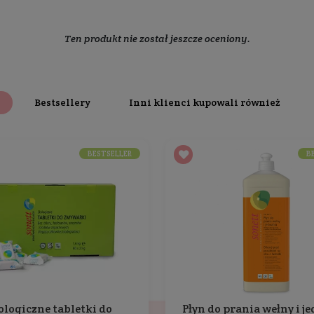
produkcie
Skład
Dodatkowe inf
ydłem z olejów roślinnych
zapewnia wysoką skuteczność 
ego z lawendy
z upraw ekologicznych.
dzie twardej.
a
certyfikaty ekologiczne
EcoGarantie i Certyfikat Zrów
i SONETT otrzymały tytuł
Eko-Laur Konsumenta 2009
.
wegański
, wpisany na listę Vegan Society.
ych, syntetycznych środków zapachowych, syntetyczny
w, wybielaczy optycznych, zwierzęcych tłuszczy i innyc
ystarczają na
90 kg prania
.