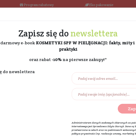
łka w 24h
Program rabatowy
Darmowa dostawa od 189 PLN
Zapisz się do
ne
i odbierz darmowy e-book
KOSMETYKI SPF W PIE
praktyki
oraz rabat
-10%
na pierw
Na prezent
Eko dom
Składniki akt