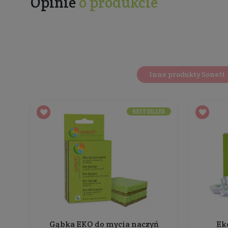
Opis
Co nieco więcej o 
Ekologiczny płyn do prania lawendowy z
bio-m
Płyn posiada
delikatny zapach olejku eteryczn
Płyn jest szczególnie przydatny do prania w wo
Produkt ulega
całkowitej biodegradacji
. Posiad
Ekologiczne środki czyszczące i piorące mark
Ekologiczny płyn do prania Sonett to
produkt 
Produkt nie zawiera surowców petrochemiczn
enzymów, składników alergizujących, fosforanó
2 litry ekologicznego płynu do prania Sonett w