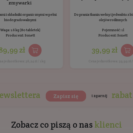
Ten produkt nie został jes
dukty Sonett
Bestsellery
Inni klienc
BESTSELLER