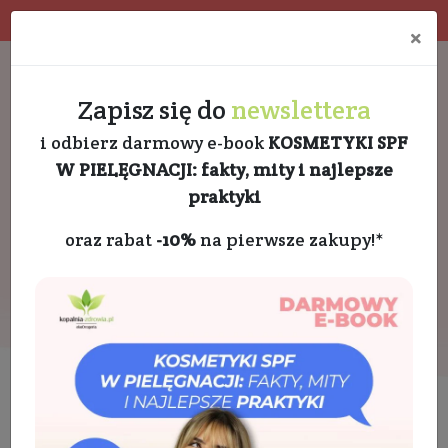
Program rabatowy
Eko pakowanie
×
Darmowa dostawa od 189 PLN
+48 732 728 888
Zapisz się do
newslettera
i odbierz darmowy e-book
KOSMETYKI SPF
W PIELĘGNACJI: fakty, mity i najlepsze
praktyki
oraz rabat
-10%
na pierwsze zakupy!*