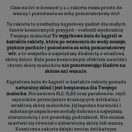
Czas na lot w kosmos! 3.2.1 rakieta rusza prosto do
wanny i pozostawia za sobą pomarańczowy wir!
Ta rakieta to niezbędny kąpielowy gadżet dla małych
fanów kosmicznych przygód – rozbudź wyobraźnię
Twojego malucha!
To wyjątkowa kula do kąpieli w
kształcie rakiety, która po wrzuceniu do wody musuje,
pięknie pachnie i pozostawia za sobą pomarańczowy
wir
, a to wszystko z największą dbałością o wrażliwą
skórę dzieci. Kula poza kosmicznym efektem nawilża i
chroni skórę maluchów
nie pozostawiając śladów na
skórze ani wannie
.
Kąpielowa kula do kąpieli w kształcie rakiety posiada
naturalny skład i jest bezpieczna dla Twojego
malucha
. Nie zawiera SLS, SLES oraz parabenów, czyli
czynników potencjalnie drażniących delikatną i
wrażliwą skórę maluchów. Jej łagodne barwniki i
substancje zapachowe zostały dobrane z najwyższą
starannością i nie powodują podrażnień. Nie musisz
martwić się również o zabarwioną skórę lub wannę.
Kosmiczna rakieta dzięki swoim delikatnym