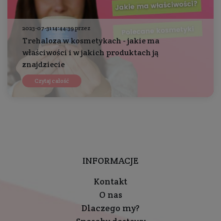
2023-07-31 14:44:39 przez
Trehaloza w kosmetykach - jakie ma
właściwości i w jakich produktach ją
znajdziecie
Czytaj całość
INFORMACJE
Kontakt
O nas
Dlaczego my?