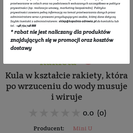
przetwarzane w celach oraz na podstawach wskazanych szczegółowo w
polityce
prywatności
(np. realizacja umowy, marketing bezpośredni).
Polityka
prywatności
zawiera pełną informację na temat przetwarzania danych przez
administratora wraz z prawami przysługującymi osobie, której dane dotyczą.
Szybki kontakt z administratorem:
sklep@kopalnia-zdrowia.pl
do kontaktu lub
tel.:
+48 732 728 888
* rabat nie jest naliczany dla produktów
Kosmiczna kula do
znajdujących się w promocji oraz kosztów
kąpieli dla dzieci -
dostawy
Rakieta
Kula w kształcie rakiety, która
po wrzuceniu do wody musuje
i wiruje
★★★★★
★★★★★
0.0 (0)
Producent:
Mini U