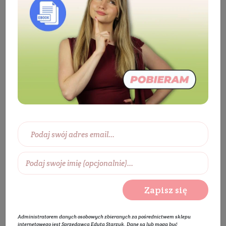
Kosmetyki
Ciało
Do kąpieli
Kule
do kąpieli
Kosmiczna kula do kąpieli dla dzieci -
Rakieta
Zapisz się
Administratorem danych osobowych zbieranych za pośrednictwem sklepu
internetowego jest Sprzedawca Edyta Starzyk. Dane są lub mogą być