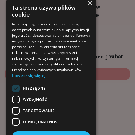
×
ul. Wadowicka 6, Kraków
Ta strona używa plików
cookie
Kompleks Buma Square
godziny otwarcia:
Informujemy, iż w celu realizacji usług
dostępnych w naszym sklepie, optymalizacji
9:00 - 18:00 (pon-pt)
jego treści, dostosowania sklepu do Państwa
10:00 - 14:00 (sob)
indywidualnych potrzeb oraz wyświetlania,
personalizacji i mierzenia skuteczności
reklam w ramach zewnętrznych sieci
Zapisz się na
NEWSLETTER
i
zgarnij
rabat
reklamowych, korzystamy z informacji
zapisanych za pomocą plików cookies na
urządzeniach końcowych użytkowników.
Zapisz się
Dowiedz się więcej
NIEZBĘDNE
Dołącz do nas:
WYDAJNOŚĆ
TARGETOWANIE
FUNKCJONALNOŚĆ