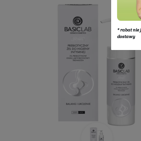
Kosmetyki
Ciało
Higiena i pie