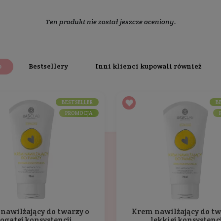
aściwości, skutecznie wiąże wodę w naskórku, wspomagaj
odrażnień. Dodatkowo chroni skórę przed utratą wody, wz
y
ęcia