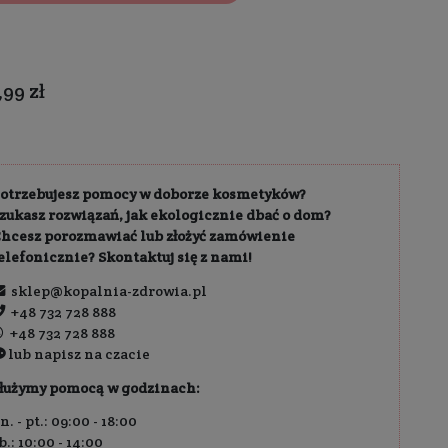
owa dostawa od
189,00 zł
ł
Zapytaj o dostępność
 zł
e do:
2026-08-07 23:59:59
39,99 zł
 30 dni przed obniżką:
5,00 zł / 100 ml