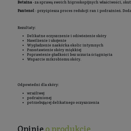
Opis
Sposób użycia
Prebiotyczny żel do higieny intymnej z 3% pr
naturalną równowagę mikrobiomu skóry w okolic
Składniki:
3% prebiotyków
- wspomaga równowagę mikrobi
naskórka.
Kwas laktobionowy
- delikatnie oddziałuje na
nawilżenia, pozostawiając skórę miękką i gładk
Trehaloza
- doskonale nawilża, wiążąc i zatrzy
Alantoina
- łagodzi podrażnienia, a jej działan