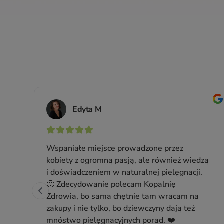
Dermatologiczna emulsja
myjąca do skóry ultrawrażliwej
Do skóry suchej, odwodnionej, wrażliwej, z
óry
egzemą
Pojemność: 300 ml
Producent:
BasicLab
67,49 zł