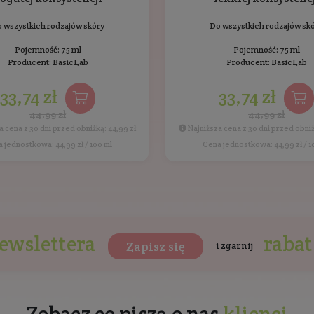
Ten produkt nie został jes
ukty BasicLab
Bestsellery
Inni klien
BESTSELLER
PROMOCJA