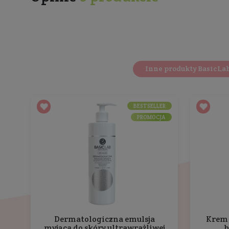
Betaina
- za sprawą swoich higroskopijnych wł
Pantenol
- przyśpiesza proces redukcji ran i p
Rezultaty:
Delikatne oczyszczenie i odświeżenie skór
Nawilżenie i ukojenie
Wygładzenie naskórka okolic intymnych
Pozostawienie skóry miękkiej
Poprawienie gładkości bez uczucia ściągni
Wsparcie mikrobiomu skóry.
Odpowiedni dla skóry:
wrażliwej
podrażnionej
potrzebującej delikatnego oczyszczenia