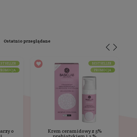
ąc utrzymanie właściwego poziomu nawilżenia skóry.
macniając jej naturalną barierę ochronną.