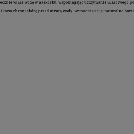
Skład
Dodatkowe informacje
ebiotyków, kwasem laktobionowym i trehalozą przeznacz
ach intymnych, łagodzi podrażnienia oraz wygładza nask
omu skóry, wzmacniając jej naturalną barierę ochronną
 skórę, regulując pH w kierunku odpowiedniego odczynu,
ą.
mując wodę w naskórku. Wspiera poprawę elastyczności, ję
ie kojące zmniejsza zaczerwienienia.