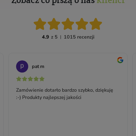
Krem nawilżający do twarzy o
bogatej konsystencji
Do wszystkich rodzajów skóry
Pojemność: 75 ml
Producent:
BasicLab
33,74 zł
44,99 zł