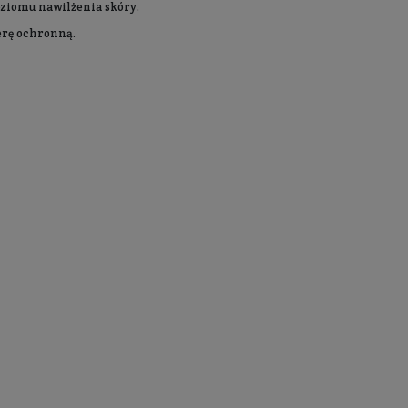
ony
do codziennego mycia delikatnych obszarów ciała u k
órek. Oczyszcza, zapewniając uczucie świeżości i nawil
. Dodatkowo zapewnia intensywne nawilżenie, wygładza 
 tak istotnego dla wrażliwych okolic intymnych. Wspier
drności i sprężystości skóry.