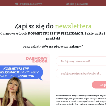
łka w 24h
Program rabatowy
Darmowa dostawa od 189 PLN
Zapisz się do
ne
i odbierz darmowy e-book
KOSMETYKI SPF W PIE
praktyki
oraz rabat
-10%
na pierw
Na prezent
Eko dom
Składniki akt