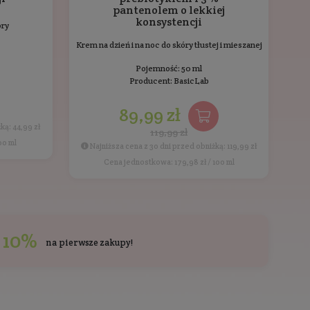
zcze oceniony.
ci kupowali również
Ostatnio przeglądane
BESTSELLER
PROMOCJA