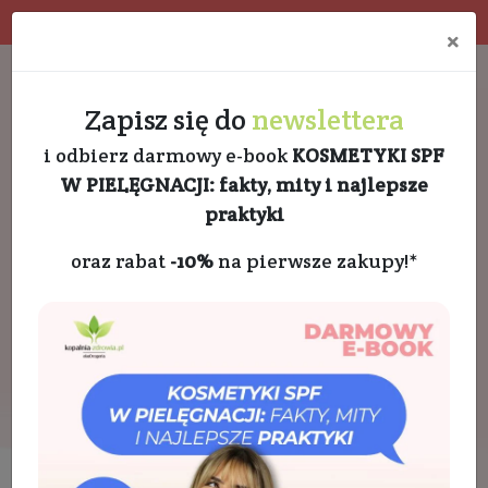
Program rabatowy
Eko pakowanie
×
Darmowa dostawa od 189 PLN
+48 732 728 888
Zapisz się do
newslettera
i odbierz darmowy e-book
KOSMETYKI SPF
W PIELĘGNACJI: fakty, mity i najlepsze
praktyki
oraz rabat
-10%
na pierwsze zakupy!*