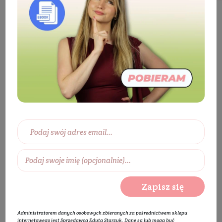
Kosmetyki
Twarz
Pielęgnacja twarzy
Krem do twarzy
Krem do twarzy na dzień
Krem normalizująco-nawilżający Pyretrin-D
BESTSELLER
Zapisz się
Administratorem danych osobowych zbieranych za pośrednictwem sklepu
internetowego jest Sprzedawca Edyta Starzyk. Dane są lub mogą być