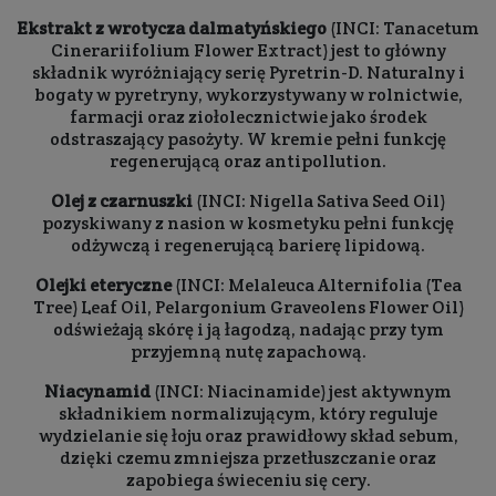
Ekstrakt z wrotycza dalmatyńskiego
(INCI: Tanacetum
Cinerariifolium Flower Extract) jest to główny
składnik wyróżniający serię Pyretrin-D. Naturalny i
bogaty w pyretryny, wykorzystywany w rolnictwie,
farmacji oraz ziołolecznictwie jako środek
odstraszający pasożyty. W kremie pełni funkcję
regenerującą oraz antipollution.
Olej z czarnuszki
(INCI: Nigella Sativa Seed Oil)
pozyskiwany z nasion w kosmetyku pełni funkcję
odżywczą i regenerującą barierę lipidową.
Olejki eteryczne
(INCI: Melaleuca Alternifolia (Tea
Tree) Leaf Oil, Pelargonium Graveolens Flower Oil)
odświeżają skórę i ją łagodzą, nadając przy tym
przyjemną nutę zapachową.
Niacynamid
(INCI: Niacinamide) jest aktywnym
składnikiem normalizującym, który reguluje
wydzielanie się łoju oraz prawidłowy skład sebum,
dzięki czemu zmniejsza przetłuszczanie oraz
zapobiega świeceniu się cery.