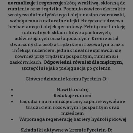
normalizuje i regeneruje
skórę wrażliwą, skłonną do
rumienia oraz trądziku. Formuła zawiera ekstrakt z
wrotycza dalmatyńskiego i olej z nasion czarnuszki,
wzbogacona o naturalne olejki eteryczne z drzewa
herbacianego i olejek geraniowy. Pełnią one funkcję
naturalnych składników zapachowych,
odświeżających oraz łagodzących. Krem został
stworzony dla osób z trądzikiem różowatym oraz z
infekcją nużeńcem, jednak idealnie sprawdzi się
również przy trądziku pospolitym, rumieniu i
zaskórnikach.
Odpowiedni również dla mężczyzn
,
szczególnie jako pielęgnacja po goleniu.
Główne działanie kremu Pyretrin-D:
Nawilża skórę
Redukuje rumień
Łagodzi i normalizuje stany zapalne wywołane
trądzikiem różowatym i pospolitym oraz
nużeńcem
Wspomaga regenerację bariery hydrolipidowej
Składniki aktywne w kremie Pyretrin-D: