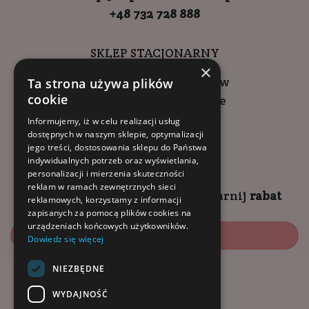
+48 732 728 888
SKLEP STACJONARNY
×
ul. Wadowicka 6, Kraków
Ta strona używa plików
cookie
Kompleks Buma Square
godziny otwarcia:
Informujemy, iż w celu realizacji usług
dostępnych w naszym sklepie, optymalizacji
9:00 - 18:00 (pon-pt)
jego treści, dostosowania sklepu do Państwa
10:00 - 14:00 (sob)
indywidualnych potrzeb oraz wyświetlania,
personalizacji i mierzenia skuteczności
reklam w ramach zewnętrznych sieci
Zapisz się na
NEWSLETTER
i
zgarnij
rabat
reklamowych, korzystamy z informacji
zapisanych za pomocą plików cookies na
urządzeniach końcowych użytkowników.
Zapisz się
Dowiedz się więcej
NIEZBĘDNE
Dołącz do nas:
WYDAJNOŚĆ