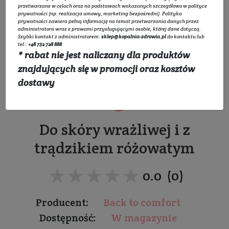
przetwarzane w celach oraz na podstawach wskazanych szczegółowo w
polityce
prywatności
(np. realizacja umowy, marketing bezpośredni).
Polityka
prywatności
zawiera pełną informację na temat przetwarzania danych przez
administratora wraz z prawami przysługującymi osobie, której dane dotyczą.
Szybki kontakt z administratorem:
sklep@kopalnia-zdrowia.pl
do kontaktu lub
tel.:
+48 732 728 888
* rabat nie jest naliczany dla produktów
Krem normalizująco-
znajdujących się w promocji oraz kosztów
nawilżający Pyretrin-D
dostawy
Do skóry wrażliwej i z
trądzikiem różowatym
★★★★★
★★★★★
0.0 (0)
Producent:
Back to comfort
Dostępność:
W magazynie