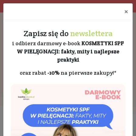
Program rabatowy
Eko pakowanie
×
Darmowa dostawa od 189 PLN
+48 732 728 888
Zapisz się do
newslettera
i odbierz darmowy e-book
KOSMETYKI SPF
W PIELĘGNACJI: fakty, mity i najlepsze
praktyki
oraz rabat
-10%
na pierwsze zakupy!*