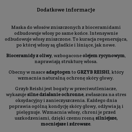
Dodatkowe informacje
Maska do włosów zniszczonych z bioceramidami
odbudowuje włosy po same końce. Intensywnie
odbudowuje włosy zniszczone. To kuracja regenerująca,
po której włosy są gładkie i lśniące, jak nowe.
Bioceramidy z oliwy
, wzbogacone
olejem rycynowym
,
naprawiają strukturę włosa.
Obecny w masce
adaptogen
to
GRZYB REISHI
, który
wzmacnia naturalną ochronę skóry głowy.
Grzyb Reishi jest bogaty w przeciwutleniacze,
wykazuje
silne działanie ochronne
, zwłaszcza na stres
oksydacyjny i zanieczyszczenia. Każdego dnia
poprawia ogólną kondycję skóry głowy, odżywia ją i
pielęgnuje. Wzmacnia włosy, chroni je przed
uszkodzeniami, dzięki czemu rosną
silniejsze,
mocniejsze i zdrowsze
.