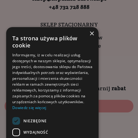
+48 732 728 888
SKLEP STACJONARNY
×
ul. Wadowicka 6, Kraków
Ta strona używa plików
cookie
Kompleks Buma Square
godziny otwarcia:
Informujemy, iż w celu realizacji usług
dostępnych w naszym sklepie, optymalizacji
9:00 - 18:00 (pon-pt)
jego treści, dostosowania sklepu do Państwa
10:00 - 14:00 (sob)
indywidualnych potrzeb oraz wyświetlania,
personalizacji i mierzenia skuteczności
reklam w ramach zewnętrznych sieci
Zapisz się na
NEWSLETTER
i
zgarnij
rabat
reklamowych, korzystamy z informacji
zapisanych za pomocą plików cookies na
urządzeniach końcowych użytkowników.
Zapisz się
Dowiedz się więcej
NIEZBĘDNE
Dołącz do nas:
WYDAJNOŚĆ