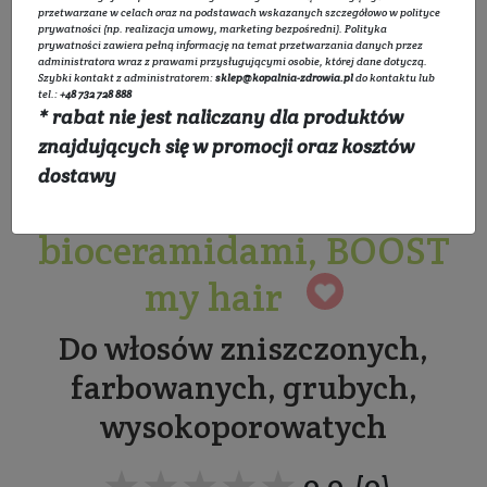
przetwarzane w celach oraz na podstawach wskazanych szczegółowo w
polityce
prywatności
(np. realizacja umowy, marketing bezpośredni).
Polityka
prywatności
zawiera pełną informację na temat przetwarzania danych przez
administratora wraz z prawami przysługującymi osobie, której dane dotyczą.
Szybki kontakt z administratorem:
sklep@kopalnia-zdrowia.pl
do kontaktu lub
tel.:
+48 732 728 888
* rabat nie jest naliczany dla produktów
Maska do włosów
znajdujących się w promocji oraz kosztów
dostawy
zniszczonych z
bioceramidami, BOOST
my hair
Do włosów zniszczonych,
farbowanych, grubych,
wysokoporowatych
★★★★★
★★★★★
0.0 (0)