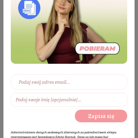
Kosmetyki
Włosy
Pielęgnacja włosów
Maska do włosów
Maska do włosów suchych i
zniszczonych
Maska do włosów zniszczonych z
bioceramidami, BOOST my hair
Zapisz się
Administratorem danych osobowych zbieranych za pośrednictwem sklepu
internetowego jest Sprzedawca Edyta Starzyk. Dane są lub mogą być