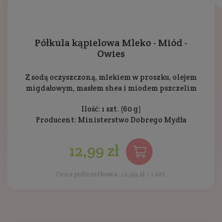
Półkula kąpielowa Mleko - Miód -
Owies
Z sodą oczyszczoną, mlekiem w proszku, olejem
migdałowym, masłem shea i miodem pszczelim
Ilość: 1 szt. (60 g)
Producent:
Ministerstwo Dobrego Mydła
12,99 zł
Cena jednostkowa: 12,99 zł / 1 szt.