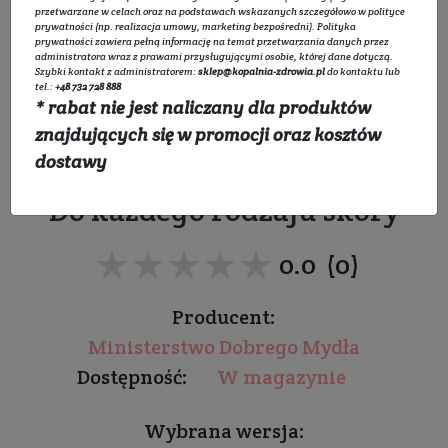
przetwarzane w celach oraz na podstawach wskazanych szczegółowo w
polityce
prywatności
(np. realizacja umowy, marketing bezpośredni).
Polityka
prywatności
zawiera pełną informację na temat przetwarzania danych przez
administratora wraz z prawami przysługującymi osobie, której dane dotyczą.
Szybki kontakt z administratorem:
sklep@kopalnia-zdrowia.pl
do kontaktu lub
tel.:
+48 732 728 888
* rabat nie jest naliczany dla produktów
Maska wygładzająca do
znajdujących się w promocji oraz kosztów
twarzy Cukier
dostawy
Do każdego rodzaju skóry
★★★★★
★★★★★
0.0 (0)
Producent:
Ministerstwo Dobrego Mydła
Dostępność:
W magazynie
Wybrana wersja: