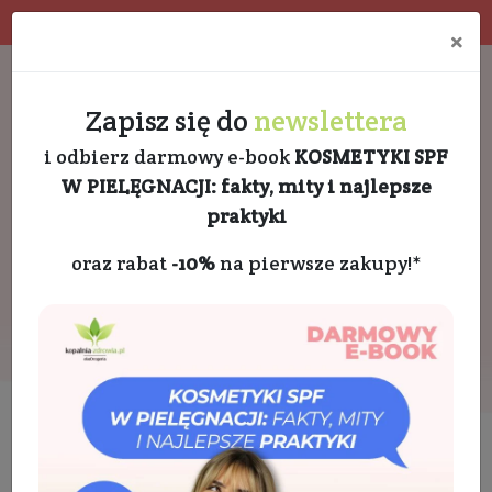
Program rabatowy
Eko pakowanie
×
Darmowa dostawa od 189 PLN
+48 732 728 888
Zapisz się do
newslettera
i odbierz darmowy e-book
KOSMETYKI SPF
W PIELĘGNACJI: fakty, mity i najlepsze
praktyki
oraz rabat
-10%
na pierwsze zakupy!*