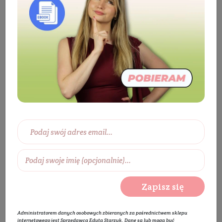
Kosmetyki
Twarz
Pielęgnacja twarzy
Maska do twarzy
Maska do cery suchej
Maska wygładzająca do twarzy Cukier
Zapisz się
Administratorem danych osobowych zbieranych za pośrednictwem sklepu
internetowego jest Sprzedawca Edyta Starzyk. Dane są lub mogą być