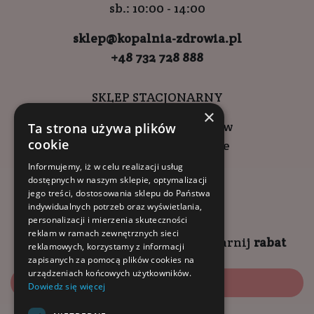
sb.: 10:00 - 14:00
sklep@kopalnia-zdrowia.pl
+48 732 728 888
SKLEP STACJONARNY
×
ul. Wadowicka 6, Kraków
Ta strona używa plików
cookie
Kompleks Buma Square
godziny otwarcia:
Informujemy, iż w celu realizacji usług
dostępnych w naszym sklepie, optymalizacji
9:00 - 18:00 (pon-pt)
jego treści, dostosowania sklepu do Państwa
10:00 - 14:00 (sob)
indywidualnych potrzeb oraz wyświetlania,
personalizacji i mierzenia skuteczności
reklam w ramach zewnętrznych sieci
Zapisz się na
NEWSLETTER
i
zgarnij
rabat
reklamowych, korzystamy z informacji
zapisanych za pomocą plików cookies na
urządzeniach końcowych użytkowników.
Zapisz się
Dowiedz się więcej