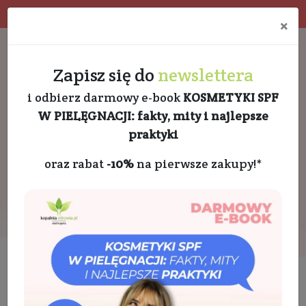
Program rabatowy
Eko pakowanie
×
Darmowa dostawa od 189 PLN
+48 732 728 888
Zapisz się do
newslettera
i odbierz darmowy e-book
KOSMETYKI SPF
W PIELĘGNACJI: fakty, mity i najlepsze
praktyki
oraz rabat
-10%
na pierwsze zakupy!*