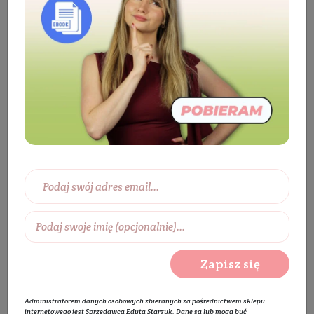
Kosmetyki
Ciało
Mydła
Mydło
w kostce
Mydło marsylskie DRZEWO SANDAŁOWE
Zapisz się
Administratorem danych osobowych zbieranych za pośrednictwem sklepu
internetowego jest Sprzedawca Edyta Starzyk. Dane są lub mogą być