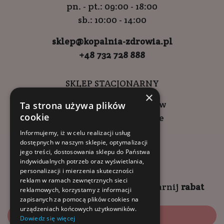
pn. - pt.: 09:00 - 18:00
sb.: 10:00 - 14:00
sklep@kopalnia-zdrowia.pl
+48 732 728 888
SKLEP STACJONARNY
×
ul. Wadowicka 6, Kraków
Ta strona używa plików
cookie
Kompleks Buma Square
godziny otwarcia:
Informujemy, iż w celu realizacji usług
dostępnych w naszym sklepie, optymalizacji
9:00 - 18:00 (pon-pt)
jego treści, dostosowania sklepu do Państwa
10:00 - 14:00 (sob)
indywidualnych potrzeb oraz wyświetlania,
personalizacji i mierzenia skuteczności
reklam w ramach zewnętrznych sieci
Zapisz się na
NEWSLETTER
i
zgarnij
rabat
reklamowych, korzystamy z informacji
zapisanych za pomocą plików cookies na
urządzeniach końcowych użytkowników.
Zapisz się
Dowiedz się więcej