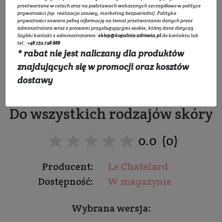
przetwarzane w celach oraz na podstawach wskazanych szczegółowo w
polityce
prywatności
(np. realizacja umowy, marketing bezpośredni).
Polityka
prywatności
zawiera pełną informację na temat przetwarzania danych przez
administratora wraz z prawami przysługującymi osobie, której dane dotyczą.
Szybki kontakt z administratorem:
sklep@kopalnia-zdrowia.pl
do kontaktu lub
Mydło marsylskie
tel.:
+48 732 728 888
* rabat nie jest naliczany dla produktów
DRZEWO SANDAŁOWE
znajdujących się w promocji oraz kosztów
dostawy
Do wszystkich rodzajów skóry
★★★★★
★★★★★
0.0 (0)
Producent:
Le Chatelard
Dostępność:
W magazynie
Wybrana wersja: