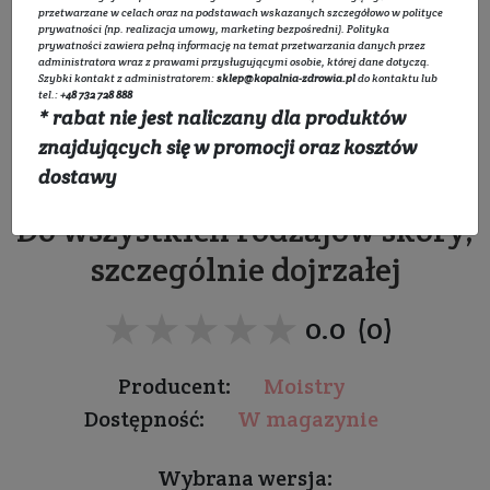
przetwarzane w celach oraz na podstawach wskazanych szczegółowo w
polityce
prywatności
(np. realizacja umowy, marketing bezpośredni).
Polityka
prywatności
zawiera pełną informację na temat przetwarzania danych przez
administratora wraz z prawami przysługującymi osobie, której dane dotyczą.
Szybki kontakt z administratorem:
sklep@kopalnia-zdrowia.pl
do kontaktu lub
tel.:
+48 732 728 888
* rabat nie jest naliczany dla produktów
Naturalny krem do skóry
znajdujących się w promocji oraz kosztów
dojrzałej
dostawy
Do wszystkich rodzajów skóry,
szczególnie dojrzałej
★★★★★
★★★★★
0.0 (0)
Producent:
Moistry
Dostępność:
W magazynie
Wybrana wersja: