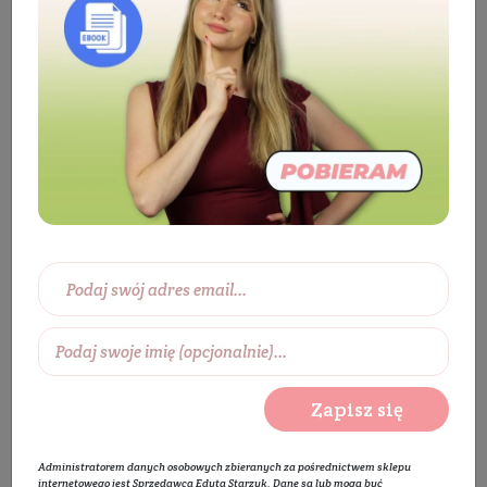
Kosmetyki
Twarz
Pielęgnacja twarzy
Krem do twarzy
Krem do twarzy na dzień
Naturalny krem do skóry dojrzałej
Zapisz się
Administratorem danych osobowych zbieranych za pośrednictwem sklepu
internetowego jest Sprzedawca Edyta Starzyk. Dane są lub mogą być