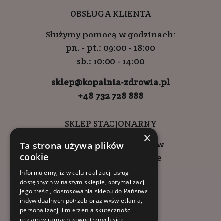
OBSŁUGA KLIENTA
Służymy pomocą w godzinach:
pn. - pt.: 09:00 - 18:00
sb.: 10:00 - 14:00
sklep@kopalnia-zdrowia.pl
+48 732 728 888
SKLEP STACJONARNY
×
ul. Wadowicka 6, Kraków
Ta strona używa plików
cookie
Kompleks Buma Square
godziny otwarcia:
Informujemy, iż w celu realizacji usług
dostępnych w naszym sklepie, optymalizacji
9:00 - 18:00 (pon-pt)
jego treści, dostosowania sklepu do Państwa
10:00 - 14:00 (sob)
indywidualnych potrzeb oraz wyświetlania,
personalizacji i mierzenia skuteczności
reklam w ramach zewnętrznych sieci