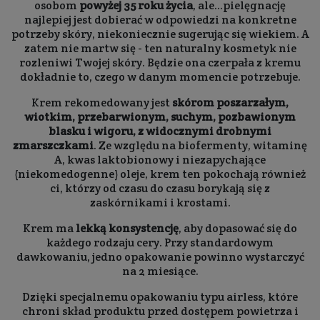
osobom
powyżej 35 roku życia
, ale...pielęgnację
najlepiej jest dobierać w odpowiedzi na konkretne
potrzeby skóry, niekoniecznie sugerując się wiekiem. A
zatem nie martw się - ten naturalny kosmetyk nie
rozleniwi Twojej skóry. Będzie ona czerpała z kremu
dokładnie to, czego w danym momencie potrzebuje.
Krem rekomedowany jest
skórom poszarzałym,
wiotkim, przebarwionym, suchym, pozbawionym
blasku i wigoru, z widocznymi drobnymi
zmarszczkami
. Ze względu na biofermenty, witaminę
A, kwas laktobionowy i niezapychające
(niekomedogenne) oleje, krem ten pokochają również
ci, którzy od czasu do czasu borykają się z
zaskórnikami i krostami.
Krem ma
lekką konsystencję
, aby dopasować się do
każdego rodzaju cery. Przy standardowym
dawkowaniu, jedno opakowanie powinno wystarczyć
na 2 miesiące.
Dzięki specjalnemu opakowaniu typu airless, które
chroni skład produktu przed dostępem powietrza i