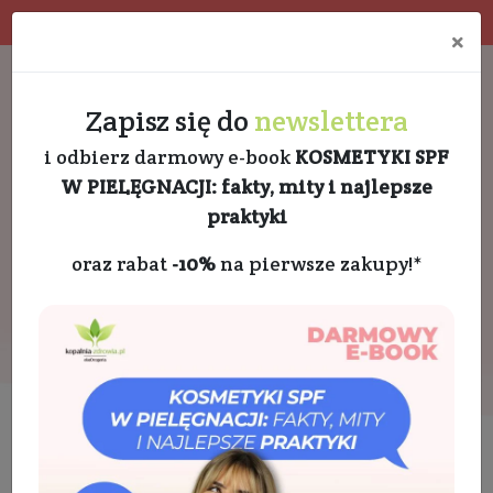
Program rabatowy
Eko pakowanie
×
Darmowa dostawa od 189 PLN
+48 732 728 888
Zapisz się do
newslettera
i odbierz darmowy e-book
KOSMETYKI SPF
W PIELĘGNACJI: fakty, mity i najlepsze
praktyki
oraz rabat
-10%
na pierwsze zakupy!*