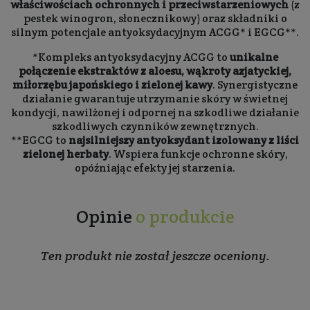
właściwościach ochronnych i przeciwstarzeniowych
(z
pestek winogron, słonecznikowy) oraz składniki o
silnym potencjale antyoksydacyjnym ACGG* i EGCG**.
*Kompleks antyoksydacyjny ACGG to
unikalne
połączenie ekstraktów z aloesu, wąkroty azjatyckiej,
miłorzębu japońskiego i zielonej kawy
. Synergistyczne
działanie gwarantuje utrzymanie skóry w świetnej
kondycji, nawilżonej i odpornej na szkodliwe działanie
szkodliwych czynników zewnętrznych.
**EGCG to
najsilniejszy antyoksydant izolowany z liści
zielonej herbaty
. Wspiera funkcje ochronne skóry,
opóźniając efekty jej starzenia.
Opinie
o produkcie
Ten produkt nie został jeszcze oceniony.