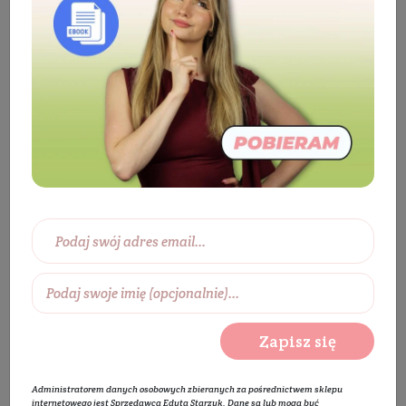
Kosmetyki
Twarz
Pielęgnacja twarzy
Krem do twarzy
Krem do twarzy na dzień
Nawilżający krem do twarzy na dzień
Zapisz się
Administratorem danych osobowych zbieranych za pośrednictwem sklepu
internetowego jest Sprzedawca Edyta Starzyk. Dane są lub mogą być