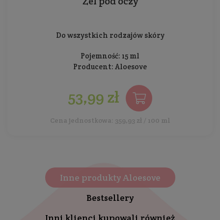
Żel pod oczy
Do wszystkich rodzajów skóry
Pojemność: 15 ml
Producent:
Aloesove
53,99 zł
Cena jednostkowa: 359,93 zł / 100 ml
Inne produkty Aloesove
Bestsellery
Inni klienci kupowali również