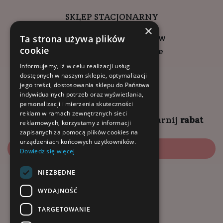
SKLEP STACJONARNY
×
ul. Wadowicka 6, Kraków
Ta strona używa plików
cookie
Kompleks Buma Square
godziny otwarcia:
Informujemy, iż w celu realizacji usług
dostępnych w naszym sklepie, optymalizacji
9:00 - 18:00 (pon-pt)
jego treści, dostosowania sklepu do Państwa
10:00 - 14:00 (sob)
indywidualnych potrzeb oraz wyświetlania,
personalizacji i mierzenia skuteczności
reklam w ramach zewnętrznych sieci
Zapisz się na
NEWSLETTER
i
zgarnij
rabat
reklamowych, korzystamy z informacji
zapisanych za pomocą plików cookies na
urządzeniach końcowych użytkowników.
Zapisz się
Dowiedz się więcej
NIEZBĘDNE
Dołącz do nas:
WYDAJNOŚĆ
TARGETOWANIE