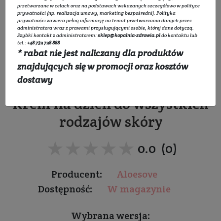
przetwarzane w celach oraz na podstawach wskazanych szczegółowo w
polityce
prywatności
(np. realizacja umowy, marketing bezpośredni).
Polityka
prywatności
zawiera pełną informację na temat przetwarzania danych przez
administratora wraz z prawami przysługującymi osobie, której dane dotyczą.
Szybki kontakt z administratorem:
sklep@kopalnia-zdrowia.pl
do kontaktu lub
tel.:
+48 732 728 888
* rabat nie jest naliczany dla produktów
Nawilżający krem do
znajdujących się w promocji oraz kosztów
twarzy na dzień
dostawy
Krem na dzień do wszystkich
rodzajów skóry
★★★★★
★★★★★
0.0 (0)
Producent:
Aloesove
Dostępność:
W magazynie
Wybrana wersja: