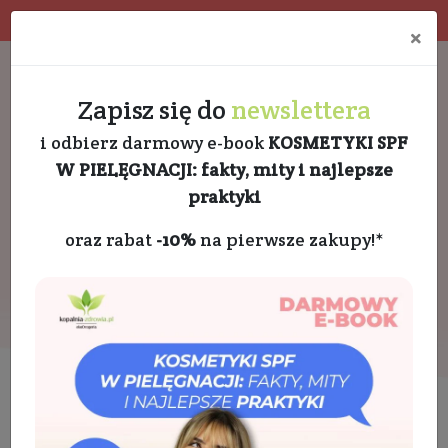
Program rabatowy
Eko pakowanie
×
Darmowa dostawa od 189 PLN
+48 732 728 888
Zapisz się do
newslettera
i odbierz darmowy e-book
KOSMETYKI SPF
W PIELĘGNACJI: fakty, mity i najlepsze
praktyki
oraz rabat
-10%
na pierwsze zakupy!*