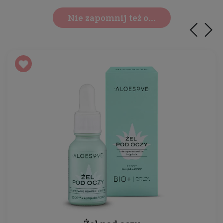
Nie zapomnij też o...