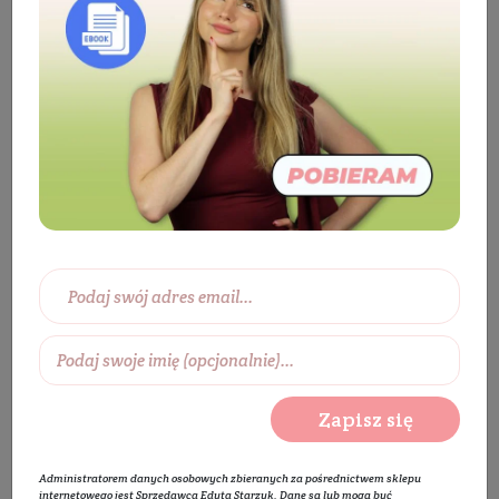
Kosmetyki
Twarz
Pielęgnacja twarzy
Krem do twarzy
Krem do twarzy na noc
Odmładzająco - regenerujący krem do twarzy
Zapisz się
Administratorem danych osobowych zbieranych za pośrednictwem sklepu
internetowego jest Sprzedawca Edyta Starzyk. Dane są lub mogą być