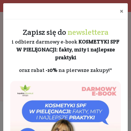
Program rabatowy
Eko pakowanie
×
Darmowa dostawa od 189 PLN
+48 732 728 888
Zapisz się do
newslettera
i odbierz darmowy e-book
KOSMETYKI SPF
W PIELĘGNACJI: fakty, mity i najlepsze
praktyki
oraz rabat
-10%
na pierwsze zakupy!*