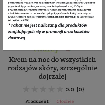
przetwarzane w celach oraz na podstawach wskazanych szczegółowo w
polityce
prywatności
(np. realizacja umowy, marketing bezpośredni).
Polityka
prywatności
zawiera pełną informację na temat przetwarzania danych przez
administratora wraz z prawami przysługującymi osobie, której dane dotyczą.
Szybki kontakt z administratorem:
sklep@kopalnia-zdrowia.pl
do kontaktu lub
tel.:
+48 732 728 888
* rabat nie jest naliczany dla produktów
Odmładzająco -
znajdujących się w promocji oraz kosztów
regenerujący krem do
dostawy
twarzy
Krem na noc do wszystkich
rodzajów skóry, szczególnie
dojrzałej
★★★★★
★★★★★
0.0 (0)
Producent:
Clochee