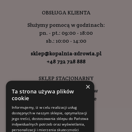
OBSŁUGA KLIENTA
Służymy pomocą w godzinach:
pn. - pt.: 09:00 - 18:00
sb.: 10:00 - 14:00
sklep@kopalnia-zdrowia.pl
+48 732 728 888
SKLEP STACJONARNY
×
ul. Wadowicka 6, Kraków
Ta strona używa plików
cookie
Kompleks Buma Square
godziny otwarcia:
Informujemy, iż w celu realizacji usług
dostępnych w naszym sklepie, optymalizacji
9:00 - 18:00 (pon-pt)
jego treści, dostosowania sklepu do Państwa
10:00 - 14:00 (sob)
indywidualnych potrzeb oraz wyświetlania,
personalizacji i mierzenia skuteczności