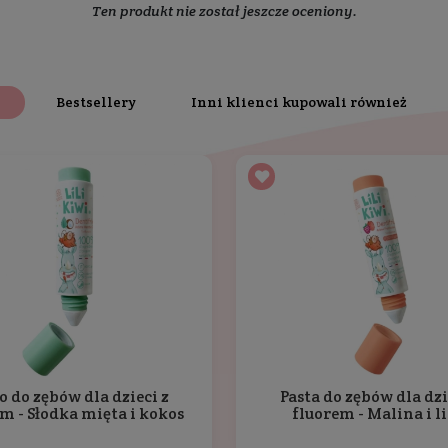
Skład
Dodatkowe informacje
y. Bardzo niska ścieralność (RDA=10), aby nie uszkodzić
 bez konserwantów, barwników, alergenów*, mentolu*.
 tubki rozprowadza odpowiednią dawkę pasty.
i 2 groszków) pasty do zębów.
czególnie polecane do mycia wyrzynających się ząbków u 