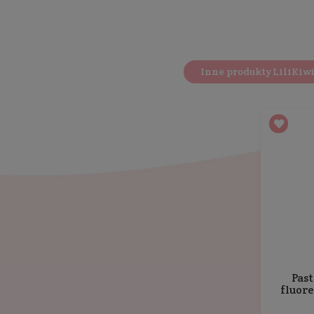
Opis
Sposób użycia
Ultra delikatna pasta do zębów na pierwsze zęb
Zalecany wiek
: 3-6 lat.
Formuła w 100% naturalnego pochodzenia.
W 100% bezpieczna dla zdrowia najmłodszych,
Odpowiednia dla dzieci chorych na cukrzycę.
Dzięki ołówkowemu formatowi każde ściśnięcie
Dla dzieci w wieku 3-6 lat: dwie dawki (wielkośc
Pasty do zębów zawierające 500ppm fluoru są sz
Opinie
o produkcie