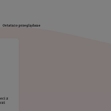
 małych, nowiutkich zębów. 100% naturalnego pochodzenia 
małych dzieci do 2-3 roku życia.