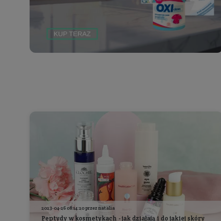
Co zyskujesz wybierając
nasz sklep
?
Jesteśmy legalnie działającą firmą sprzedającą
wyłącznie oryginalne produkty. Stawiamy głównie
na Polskich producentów oraz najwyższą jakość
obsługi.
Dowiedz się więcej