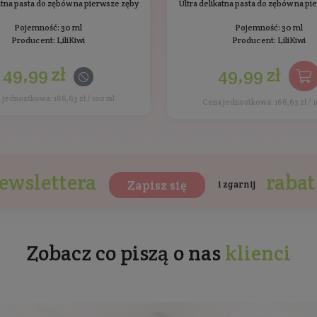
Ten produkt nie został jes
ukty LiliKiwi
Bestsellery
Inni klien