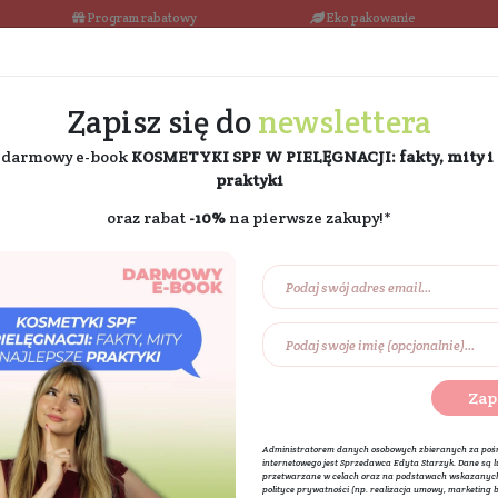
łka w 24h
Program rabatowy
Darmowa dostawa od 189 PLN
Zapisz się do
ne
i odbierz darmowy e-book
KOSMETYKI SPF W PIE
praktyki
oraz rabat
-10%
na pierw
Na prezent
Eko dom
Składniki akt