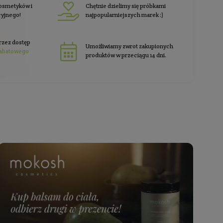
Pasta do zębów dla dzieci z
fluorem - Malina i liczi
ra delikatna pasta do zębów na pierwsze zęby
Pojemność: 30 ml
Producent:
LiliKiwi
49,99 zł
Cena jednostkowa: 166,63 zł / 100 ml
rabat 10%
i zgarnij
na pierwsze zakup