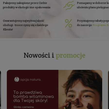
Pasto do zębów dla dzieci z
fluorem - Słodka mięta i kokos
Ultra delikatna pasta do zębów na pierwsze zęby
Ult
Pojemność: 30 ml
Producent:
LiliKiwi
49,99 zł
Cena jednostkowa: 166,63 zł / 100 ml
się do
newslettera
Zapisz się