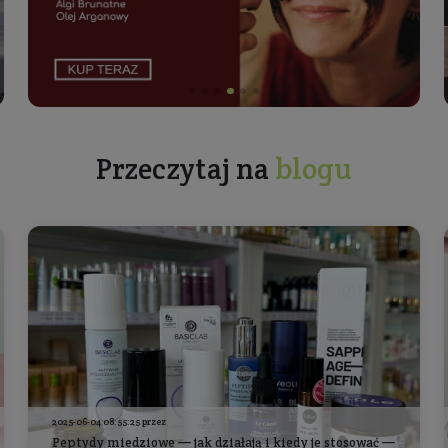
Zobacz co piszą o
Pakujemy zakupione przez Ciebie
produkty w ekologiczne opakowania
Gwarantujemy najwyższą jakość
obsługi - troszczymy się o każdego
Klienta!