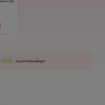
zcze oceniony.
ci kupowali również
Ostatnio przeglądane