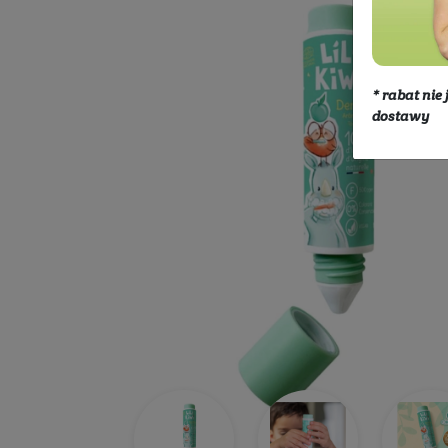
Kosmetyki
Mama i dzieci
Pielę