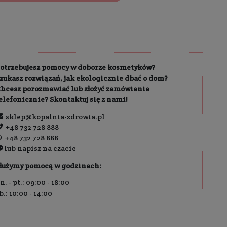
owa dostawa od
189,00 zł
ł
Zapytaj o dostępność
66,63 zł / 100 ml
Potrzebujesz pomocy w do
Szukasz rozwiązań, jak eko
Chcesz porozmawiać lub z