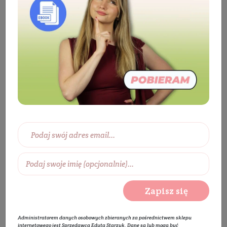
Kosmetyki
Twarz
Pielęgnacja ust
Pomadka i balsam do ust
Regenerująca
pomadka ochronna do ust
BESTSELLER
Zapisz się
Administratorem danych osobowych zbieranych za pośrednictwem sklepu
internetowego jest Sprzedawca Edyta Starzyk. Dane są lub mogą być