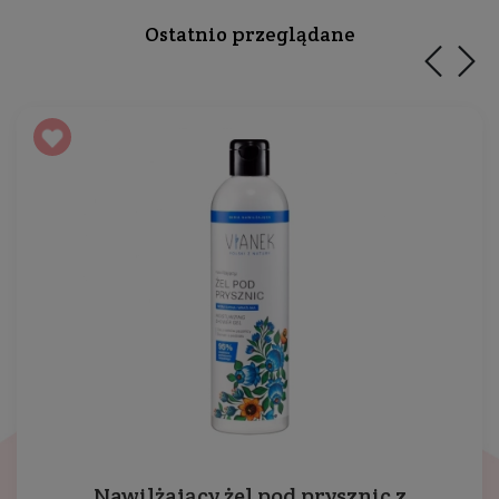
Ostatnio przeglądane
Nawilżający żel pod prysznic z