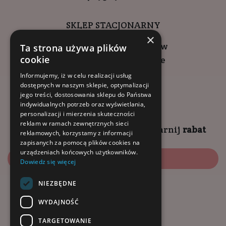
SKLEP STACJONARNY
×
ul. Wadowicka 6, Kraków
Ta strona używa plików
cookie
Kompleks Buma Square
godziny otwarcia:
Informujemy, iż w celu realizacji usług
dostępnych w naszym sklepie, optymalizacji
9:00 - 18:00 (pon-pt)
jego treści, dostosowania sklepu do Państwa
10:00 - 14:00 (sob)
indywidualnych potrzeb oraz wyświetlania,
personalizacji i mierzenia skuteczności
reklam w ramach zewnętrznych sieci
Zapisz się na
NEWSLETTER
i
zgarnij
rabat
reklamowych, korzystamy z informacji
zapisanych za pomocą plików cookies na
urządzeniach końcowych użytkowników.
Zapisz się
Dowiedz się więcej
NIEZBĘDNE
Dołącz do nas:
WYDAJNOŚĆ
TARGETOWANIE