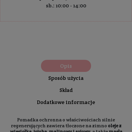
sb.: 10:00 - 14:00
Opis
Sposób użycia
Skład
Dodatkowe informacje
Pomadka ochronna o właściwościach silnie
regenerujących zawiera tłoczone na zimno
oleje z
wiesiołka, jojoba, malinowy i sojowy
, a także
masła