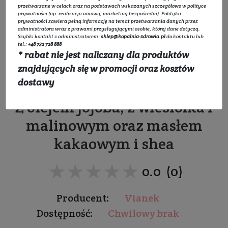
przetwarzane w celach oraz na podstawach wskazanych szczegółowo w
polityce
prywatności
(np. realizacja umowy, marketing bezpośredni).
Polityka
prywatności
zawiera pełną informację na temat przetwarzania danych przez
administratora wraz z prawami przysługującymi osobie, której dane dotyczą.
Szybki kontakt z administratorem:
sklep@kopalnia-zdrowia.pl
do kontaktu lub
tel.:
+48 732 728 888
* rabat nie jest naliczany dla produktów
Regenerująca pomadka
znajdujących się w promocji oraz kosztów
ochronna do ust
dostawy
Z olejem jojoba, z wiesiołka i
malinowym oraz masłem
kakaowym i shea
★★★★★
★★★★★
0.0 (0)
Producent:
Vianek
Dostępność:
Chwilowy brak