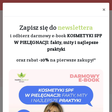
Program rabatowy
Eko pakowanie
×
Darmowa dostawa od 189 PLN
+48 732 728 888
Zapisz się do
newslettera
i odbierz darmowy e-book
KOSMETYKI SPF
W PIELĘGNACJI: fakty, mity i najlepsze
praktyki
oraz rabat
-10%
na pierwsze zakupy!*