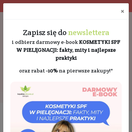
Program rabatowy
Eko pakowanie
×
Darmowa dostawa od 189 PLN
+48 732 728 888
Zapisz się do
newslettera
i odbierz darmowy e-book
KOSMETYKI SPF
W PIELĘGNACJI: fakty, mity i najlepsze
praktyki
oraz rabat
-10%
na pierwsze zakupy!*