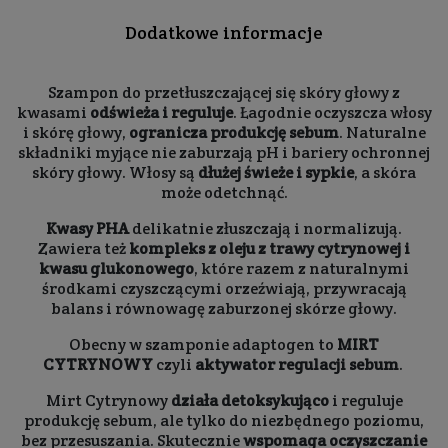
Dodatkowe informacje
Szampon do przetłuszczającej się skóry głowy z
kwasami
odświeża i reguluje
. Łagodnie oczyszcza włosy
i skórę głowy,
ogranicza produkcję sebum
. Naturalne
składniki myjące nie zaburzają pH i bariery ochronnej
skóry głowy. Włosy są
dłużej świeże i sypkie
, a skóra
może odetchnąć.
Kwasy PHA
delikatnie złuszczają i normalizują.
Zawiera też
kompleks z oleju z trawy cytrynowej i
kwasu glukonowego
, które razem z naturalnymi
środkami czyszczącymi orzeźwiają, przywracają
balans i równowagę zaburzonej skórze głowy.
Obecny w szamponie adaptogen to
MIRT
CYTRYNOWY
czyli
aktywator regulacji sebum
.
Mirt Cytrynowy
działa detoksykująco
i reguluje
produkcję sebum, ale tylko do niezbędnego poziomu,
bez przesuszania. Skutecznie
wspomaga oczyszczanie