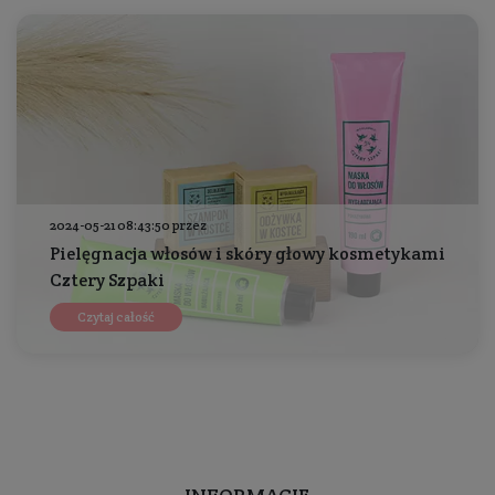
2024-05-21 08:43:50 przez
Pielęgnacja włosów i skóry głowy kosmetykami
Cztery Szpaki
Czytaj całość