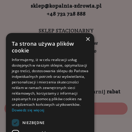
sklep@kopalnia-zdrowia.pl
+48 732 728 888
SKLEP STACJONARNY
×
ul. Wadowicka 6, Kraków
Ta strona używa plików
cookie
Kompleks Buma Square
godziny otwarcia:
Informujemy, iż w celu realizacji usług
dostępnych w naszym sklepie, optymalizacji
9:00 - 18:00 (pon-pt)
jego treści, dostosowania sklepu do Państwa
10:00 - 14:00 (sob)
indywidualnych potrzeb oraz wyświetlania,
personalizacji i mierzenia skuteczności
reklam w ramach zewnętrznych sieci
Zapisz się na
NEWSLETTER
i
zgarnij
rabat
reklamowych, korzystamy z informacji
zapisanych za pomocą plików cookies na
urządzeniach końcowych użytkowników.
Zapisz się
Dowiedz się więcej
NIEZBĘDNE
Dołącz do nas: