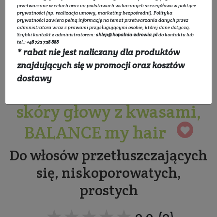
przetwarzane w celach oraz na podstawach wskazanych szczegółowo w
polityce
prywatności
(np. realizacja umowy, marketing bezpośredni).
Polityka
prywatności
zawiera pełną informację na temat przetwarzania danych przez
administratora wraz z prawami przysługującymi osobie, której dane dotyczą.
Szybki kontakt z administratorem:
sklep@kopalnia-zdrowia.pl
do kontaktu lub
tel.:
+48 732 728 888
* rabat nie jest naliczany dla produktów
Szampon do
znajdujących się w promocji oraz kosztów
dostawy
przetłuszczającej się
skóry głowy z kwasami,
BALANCE my hair
Do włosów przetłuszczających
się, niskoporowatych,
prostych
★★★★★
★★★★★
0.0 (0)