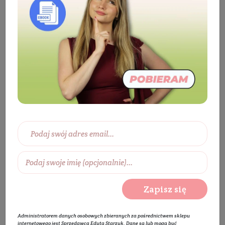
Kosmetyki
Włosy
Pielęgnacja włosów
Szampon do włosów
Szampon do włosów
normalizujący
Szampon do przetłuszczającej się
skóry głowy z kwasami, BALANCE my hair
Zapisz się
Administratorem danych osobowych zbieranych za pośrednictwem sklepu
internetowego jest Sprzedawca Edyta Starzyk. Dane są lub mogą być