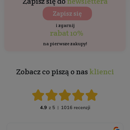
Zapisz się do
newslettera
Zapisz się
i zgarnij
rabat 10%
na pierwsze zakupy!
Zobacz co piszą o nas
klienci