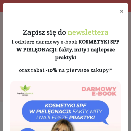
Program rabatowy
Eko pakowanie
×
Darmowa dostawa od 189 PLN
+48 732 728 888
Zapisz się do
newslettera
i odbierz darmowy e-book
KOSMETYKI SPF
W PIELĘGNACJI: fakty, mity i najlepsze
praktyki
oraz rabat
-10%
na pierwsze zakupy!*