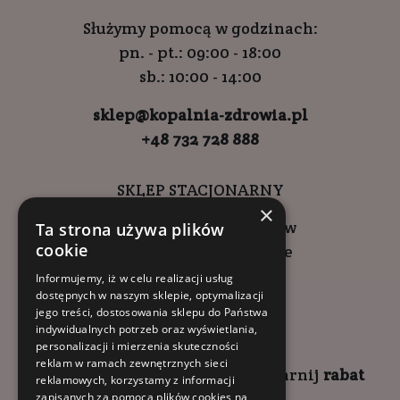
Służymy pomocą w godzinach:
pn. - pt.: 09:00 - 18:00
sb.: 10:00 - 14:00
sklep@kopalnia-zdrowia.pl
+48 732 728 888
SKLEP STACJONARNY
×
ul. Wadowicka 6, Kraków
Ta strona używa plików
cookie
Kompleks Buma Square
godziny otwarcia:
Informujemy, iż w celu realizacji usług
dostępnych w naszym sklepie, optymalizacji
9:00 - 18:00 (pon-pt)
jego treści, dostosowania sklepu do Państwa
10:00 - 14:00 (sob)
indywidualnych potrzeb oraz wyświetlania,
personalizacji i mierzenia skuteczności
reklam w ramach zewnętrznych sieci
Zapisz się na
NEWSLETTER
i
zgarnij
rabat
reklamowych, korzystamy z informacji
zapisanych za pomocą plików cookies na