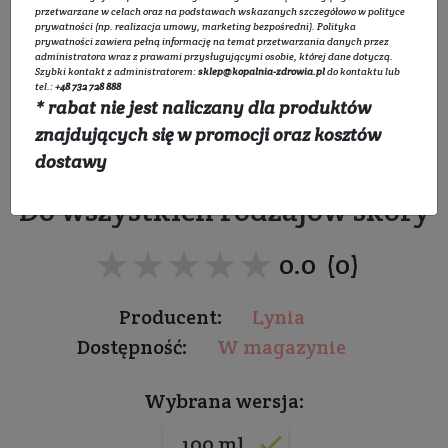
przetwarzane w celach oraz na podstawach wskazanych szczegółowo w
polityce
prywatności
(np. realizacja umowy, marketing bezpośredni).
Polityka
prywatności
zawiera pełną informację na temat przetwarzania danych przez
administratora wraz z prawami przysługującymi osobie, której dane dotyczą.
Szybki kontakt z administratorem:
sklep@kopalnia-zdrowia.pl
do kontaktu lub
tel.:
+48 732 728 888
* rabat nie jest naliczany dla produktów
Tonik żelowy nawilżający
znajdujących się w promocji oraz kosztów
z mocznikiem
dostawy
Do wszystkich rodzajów skóry
★★★★★
★★★★★
0.0 (0)
Producent:
Lynia
Dostępność:
W magazynie
Wybrana wersja:
100 ml