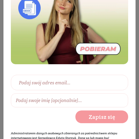
Kosmetyki
Twarz
Pielęgnacja twarzy
Tonik do twarzy
Tonik do cery suchej
Tonik żelowy nawilżający z mocznikiem
BESTSELLER
KUP ZA 89 ZŁ - KREM GRATIS
Zapisz się
Administratorem danych osobowych zbieranych za pośrednictwem sklepu
internetowego jest Sprzedawca Edyta Starzyk. Dane są lub mogą być