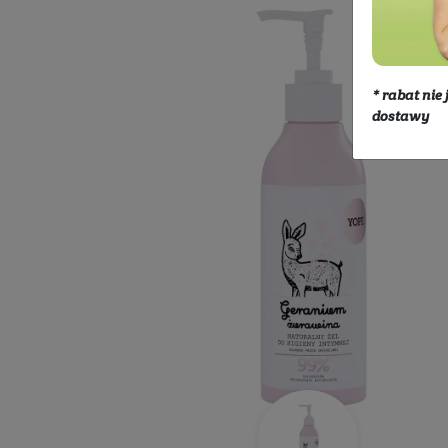
Kosmetyki
Ciało
Higiena i pie