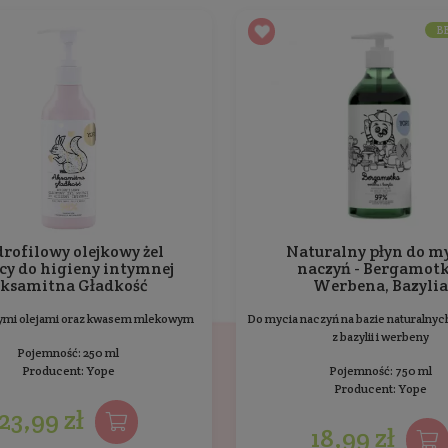
Dodatkowe informacje
żnienia i infekcje, a ekstrakt z żurawiny łagodzi i przys
o niskim stopniu przetworzenia.
Ten produkt nie został jes
odukty Yope
Bestsellery
Inni klienci