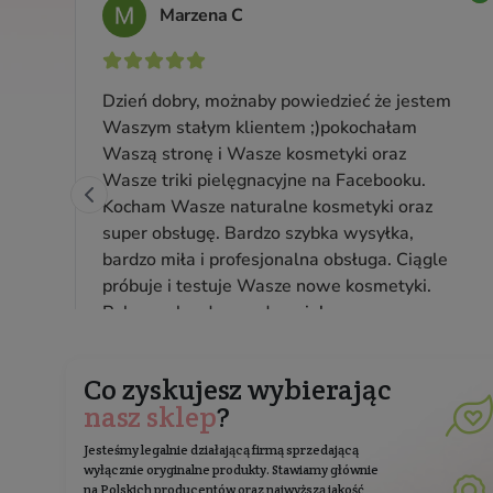
Pojemność: 750 ml
Producent:
Yope
18,99 zł
Cena jednostkowa: 2,53 zł / 100 ml
Zapisz 