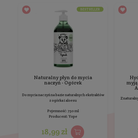
Opis
Skład
Hydrolat z geranium wspiera odporność na podra
99% składników pochodzenia naturalnego oraz 
Opinie
o produkcie
Inne pr