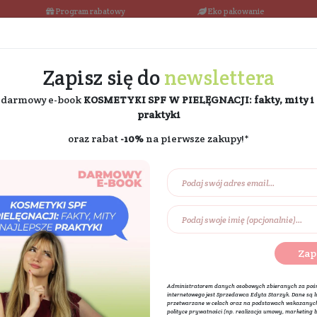
łka w 24h
Program rabatowy
Darmowa dostawa od 189 PLN
Zapisz się do
ne
i odbierz darmowy e-book
KOSMETYKI SPF W PIE
praktyki
oraz rabat
-10%
na pierw
Na prezent
Eko dom
Składniki akt