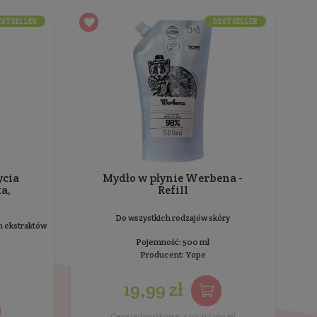
piesza regenerację naskórka. Ekstrakt z babki lancetowat
zcze oceniony.
 kupowali również
Ostatnio przeglądane