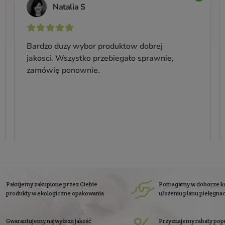
Producent:
Yope
23,99 zł
Cena jednostkowa: 9,60 zł / 100 ml
się do
newslettera
Zapisz się
Zobacz co piszą o