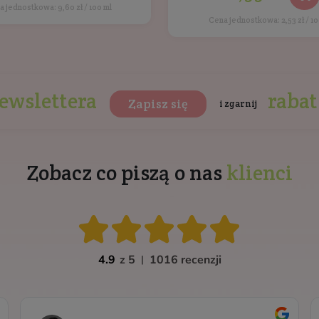
Hydrofilowy olejkowy żel
myjący do higieny intymnej
Aksamitna Gładkość
Z naturalnymi olejami oraz kwasem mlekowym
Do 
Pojemność: 250 ml