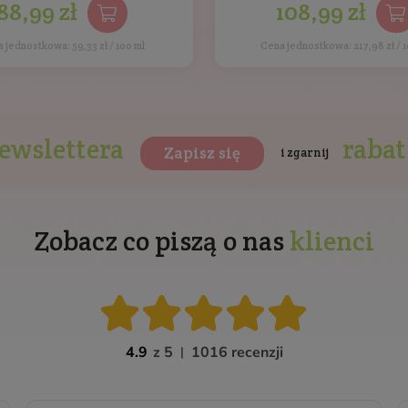
y Veoli Botanica
Bestsellery
Inni kl
BESTSELLER