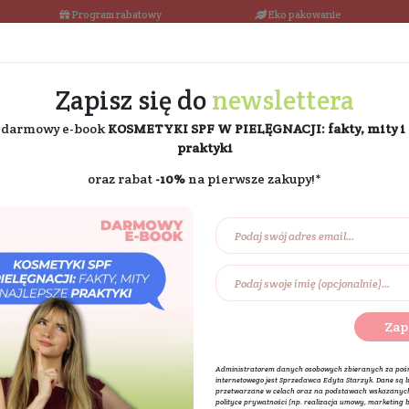
łka w 24h
Program rabatowy
Darmowa dostawa od 189 PLN
Zapisz się do
ne
i odbierz darmowy e-book
KOSMETYKI SPF W PIE
praktyki
oraz rabat
-10%
na pierw
Na prezent
Eko dom
Składniki akt