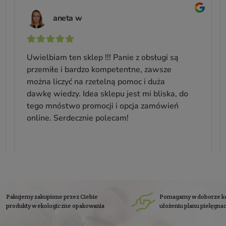
Nawilżająco-odbudowujący
tonik z ceramidami BUILD ME
UP
Do wszystkich rodzajów skóry
K
Pojemność: 150 ml
Producent:
Veoli Botanica
88,99 zł
Cena jednostkowa: 59,33 zł / 100 ml
się do
newslettera
Zapisz się