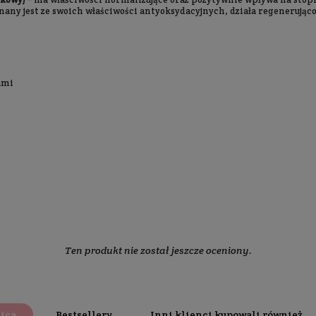
Skład
Dodatkowe informacje
 wymaga szczególnej pielęgnacji. Żel do mycia ciała
z 2% 
szczanie
, dzięki czemu pomaga oczyścić, odblokować pory i
ankę
bogata jest również w
kompleks kwasów AHA
oraz
sok
apsułkowanego kwasu salicylowego preparat ma za zadan
 o specjalistycznej pielęgnacji
do wszystkich typów skór
s salicylowy, ma korzystny wpływ na skórę. Pomaga w dokł
dobrej kondycji.
smetyków, głównie dzięki swemu działaniu nawilżającemu
ytrynowy, jabłkowy)
– ma właściwości normalizujące oraz