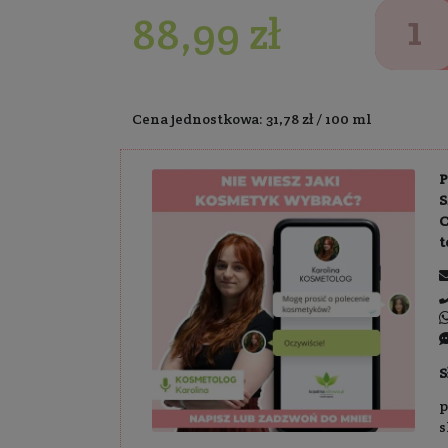
Wybrana wersja:
280 ml
Dostawa:
Darm
88,99 z
Cena jednostkowa: 3