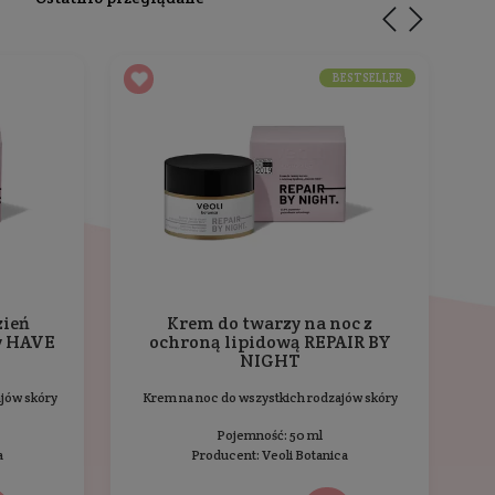
dacyjnych, działa regenerująco, poprawia wygląd skóry.
zcze oceniony.