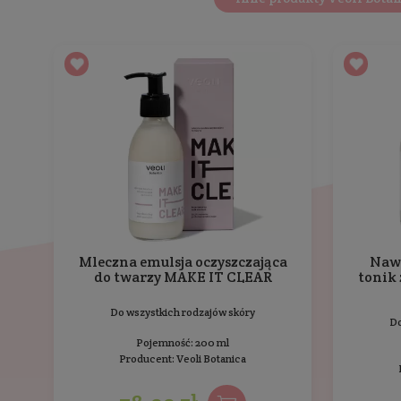
Ekstrakt z brzozy
– działa tonizująco oraz
Korzyści i efekty:
dokładnie oczyszcza skórę
wspomaga redukcję niedoskonałości i wal
delikatnie złuszcza naskórek
widocznie wygładza skórę
pomaga odblokować pory
stymuluje procesy odnowy skóry
pozostawia skórę widocznie miękką i gład
daje uczucie nawilżenia skóry
Opinie
o produkcie