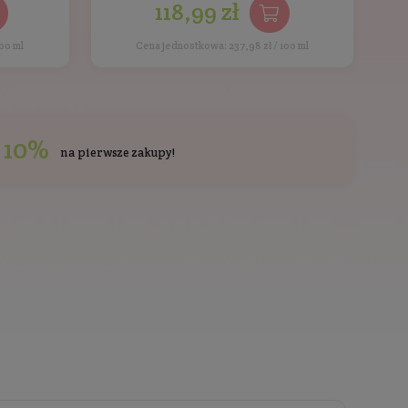
ienci kupowali również
Ostatnio przeglądan