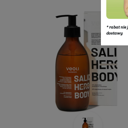
Kosmetyki
Ciało
Do kąpieli