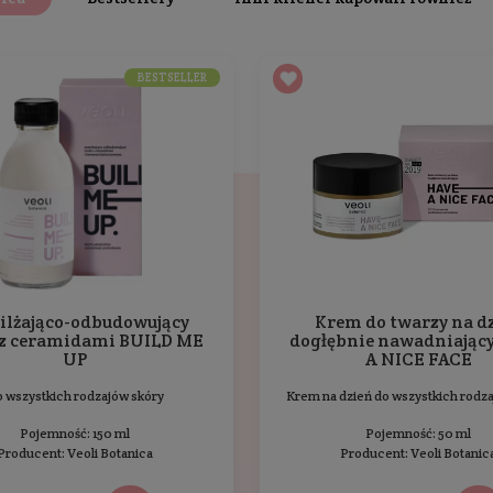
 oczyszczająco, znany jest ze swoich właściwości antyoksy
kę z zaskórnikami
ką
Ten produkt nie został jes