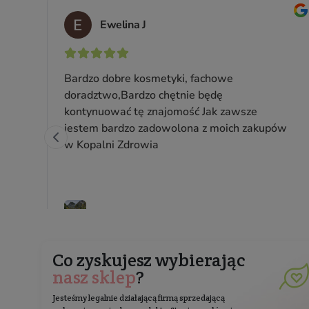
z
Mleczna emulsja oczyszczająca
do twarzy MAKE IT CLEAR
Do wszystkich rodzajów skóry
Pojemność: 200 ml
Producent:
Veoli Botanica
78,99 zł
Cena jednostkowa: 39,50 zł / 100 ml
Zapisz 