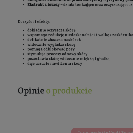
Opis
Sposób użycia
Skóra naszego ciała, podobnie jak skóra twarzy
uwalnianie się w czasie zapewnia
delikatne złu
Żelowa formuła zmieniająca się w delikatną pi
nawilżenie skóry.
Poprzez zastosowanie optymalnego stężenia k
odnowy skóry
.
Produkt dedykowany do ciała, stworzony z myślą
Składniki aktywne:
BioGenic Sallic
- 210 2% kapsułkowany kwa
właściwości wspierają utrzymanie skóry w 
Sok z aloesu
– popularny składnik wielu ko
Kompleks kwasów AHA (kwas salicylowy, c