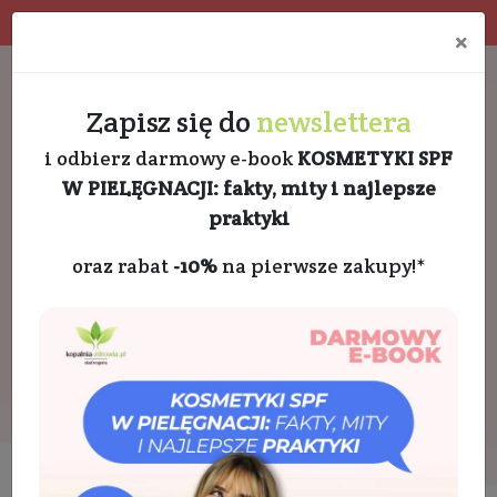
Wysyłka w 24h
Program rabatowy
E
×
Darmowa dostawa od 189 PLN
+48 732 728 888
Zapisz się do
newslettera
i odbierz darmowy e-book
KOSMETYKI SPF
W PIELĘGNACJI: fakty, mity i najlepsze
praktyki
oraz rabat
-10%
na pierwsze zakupy!*