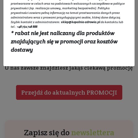
przetwarzane w celach oraz na podstawach wskazanych szczegółowo w
polityce
prywatności
(np. realizacja umowy, marketing bezpośredni).
Polityka
prywatności
zawiera pełną informację na temat przetwarzania danych przez
administratora wraz z prawami przysługującymi osobie, której dane dotyczą.
Szybki kontakt z administratorem:
sklep@kopalnia-zdrowia.pl
do kontaktu lub
tel.:
+48 732 728 888
* rabat nie jest naliczany dla produktów
znajdujących się w promocji oraz kosztów
dostawy
Ale nie martw się
U nas zawsze znajdziesz jakąś ciekawą promocję
Przejdź do aktualnych PROMOCJI
Zapisz się do
newslettera