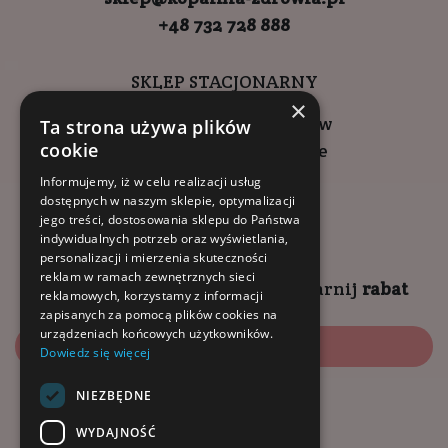
+48 732 728 888
SKLEP STACJONARNY
×
ul. Wadowicka 6, Kraków
Ta strona używa plików
cookie
Kompleks Buma Square
godziny otwarcia:
Informujemy, iż w celu realizacji usług
dostępnych w naszym sklepie, optymalizacji
9:00 - 18:00 (pon-pt)
jego treści, dostosowania sklepu do Państwa
10:00 - 14:00 (sob)
indywidualnych potrzeb oraz wyświetlania,
personalizacji i mierzenia skuteczności
reklam w ramach zewnętrznych sieci
Zapisz się na
NEWSLETTER
i
zgarnij
rabat
reklamowych, korzystamy z informacji
zapisanych za pomocą plików cookies na
urządzeniach końcowych użytkowników.
Zapisz się
Dowiedz się więcej
NIEZBĘDNE
Dołącz do nas:
WYDAJNOŚĆ