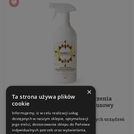
×
Ta strona używa plików
Ekologiczny płyn do czyszczenia
cookie
kabin prysznicowych - cytrusowy
Informujemy, iż w celu realizacji usług
dostępnych w naszym sklepie, optymalizacji
Do mycia pryszniców akrylowych i innych urządzeń
jego treści, dostosowania sklepu do Państwa
platikowych
indywidualnych potrzeb oraz wyświetlania,