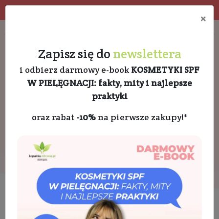
Program rabatowy
Eko pakowanie
×
Darmowa dostawa od 189 PLN
+48 732 728 888
Zapisz się do
newslettera
i odbierz darmowy e-book
KOSMETYKI SPF
W PIELĘGNACJI: fakty, mity i najlepsze
praktyki
oraz rabat
-10%
na pierwsze zakupy!*