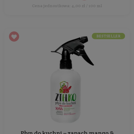
Cena jednostkowa: 4,00 zł / 100 ml
BESTSELLER
Płyn do kuchni – zapach mango &