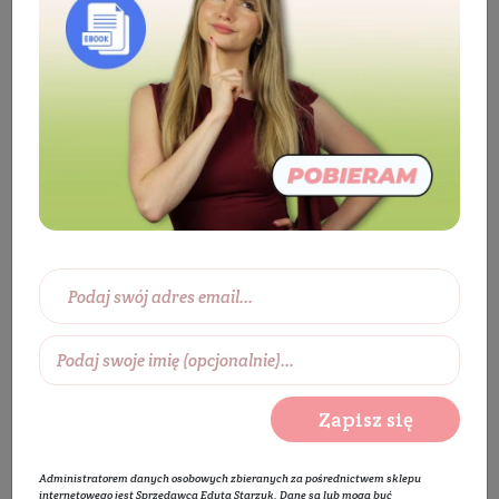
Eko dom
Ekologiczne środki czystości
Sprzątanie
Sprzątanie
Wybierz zakres cen:
0 zł
450 zł
Wybierz producentów:
Zapisz się
Rozwiń listę
Administratorem danych osobowych zbieranych za pośrednictwem sklepu
internetowego jest Sprzedawca Edyta Starzyk. Dane są lub mogą być