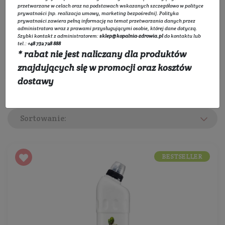
Wybierz kategorie:
przetwarzane w celach oraz na podstawach wskazanych szczegółowo w
polityce
prywatności
(np. realizacja umowy, marketing bezpośredni).
Polityka
prywatności
zawiera pełną informację na temat przetwarzania danych przez
Rozwiń listę
administratora wraz z prawami przysługującymi osobie, której dane dotyczą.
Szybki kontakt z administratorem:
sklep@kopalnia-zdrowia.pl
do kontaktu lub
tel.:
+48 732 728 888
* rabat nie jest naliczany dla produktów
Filtruj
znajdujących się w promocji oraz kosztów
dostawy
Sortowanie:
BESTSELLER