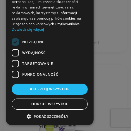
personalizacji i mierzenia skuteczności
Pojemność: 750 ml
reklam w ramach zewnętrznych sieci
Producent:
Swonco
reklamowych, korzystamy z informacji
zapisanych za pomocą plików cookies na
urządzeniach końcowych użytkowników.
19,99 zł
Dowiedz się więcej
NIEZBĘDNE
Cena jednostkowa: 2,67 zł / 100 ml
WYDAJNOŚĆ
TARGETOWANIE
FUNKCJONALNOŚĆ
AKCEPTUJ WSZYSTKIE
ODRZUĆ WSZYSTKIE
POKAŻ SZCZEGÓŁY