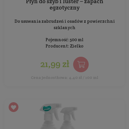
Płyn do szyb i luster – zapach
egzotyczny
Do usuwania zabrudzeń i osadów z powierzchni
szklanych
Pojemność: 500 ml
Producent:
Zielko
21,99 zł
Cena jednostkowa: 4,40 zł / 100 ml