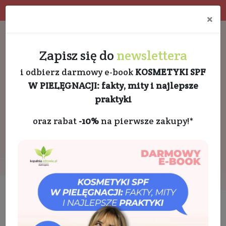
Program rabatowy
Eko pakowanie
×
Darmowa dostawa od 189 PLN
+48 732 728 888
Zapisz się do
newslettera
i odbierz darmowy e-book
KOSMETYKI SPF
W PIELĘGNACJI: fakty, mity i najlepsze
praktyki
oraz rabat
-10%
na pierwsze zakupy!*