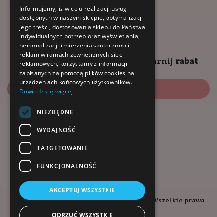
godziny otwarcia:
Informujemy, iż w celu realizacji usług
dostępnych w naszym sklepie, optymalizacji
9:00 - 18:00 (pon-pt)
jego treści, dostosowania sklepu do Państwa
10:00 - 14:00 (sob)
indywidualnych potrzeb oraz wyświetlania,
personalizacji i mierzenia skuteczności
reklam w ramach zewnętrznych sieci
Zapisz się na
NEWSLETTER
i
zgarnij
rabat
reklamowych, korzystamy z informacji
zapisanych za pomocą plików cookies na
urządzeniach końcowych użytkowników.
Zapisz się
Dowiedz się więcej
NIEZBĘDNE
Dołącz do nas:
WYDAJNOŚĆ
TARGETOWANIE
FUNKCJONALNOŚĆ
AKCEPTUJ WSZYSTKIE
Copyright © 2026. Kopalnia-Zdrowia.pl - Wszelkie prawa
zastrzeżone.
ODRZUĆ WSZYSTKIE