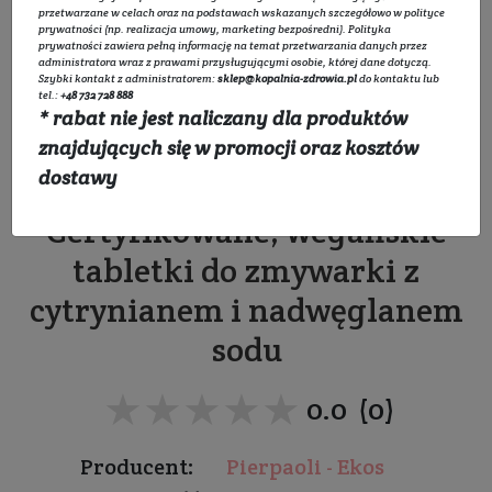
przetwarzane w celach oraz na podstawach wskazanych szczegółowo w
polityce
prywatności
(np. realizacja umowy, marketing bezpośredni).
Polityka
prywatności
zawiera pełną informację na temat przetwarzania danych przez
administratora wraz z prawami przysługującymi osobie, której dane dotyczą.
Szybki kontakt z administratorem:
sklep@kopalnia-zdrowia.pl
do kontaktu lub
tel.:
+48 732 728 888
* rabat nie jest naliczany dla produktów
Ekologiczne tabletki do
znajdujących się w promocji oraz kosztów
zmywarki
dostawy
Certyfikowane, wegańskie
tabletki do zmywarki z
cytrynianem i nadwęglanem
sodu
★★★★★
★★★★★
0.0 (0)
Producent:
Pierpaoli - Ekos