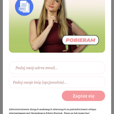
Eko dom
Ekologiczne środki czystości
Zmywanie
Tabletki do zmywarki
Ekologiczne
tabletki do zmywarki
BESTSELLER
Zapisz się
Administratorem danych osobowych zbieranych za pośrednictwem sklepu
internetowego jest Sprzedawca Edyta Starzyk. Dane są lub mogą być